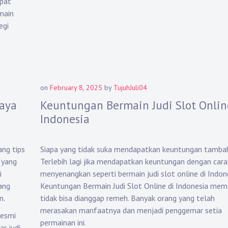
apat
main
egi
on
February 8, 2025
by
TujuhJuli04
caya
Keuntungan Bermain Judi Slot Onlin
Indonesia
ang tips
Siapa yang tidak suka mendapatkan keuntungan tamba
i yang
Terlebih lagi jika mendapatkan keuntungan dengan cara
i
menyenangkan seperti bermain judi slot online di Indone
yang
Keuntungan Bermain Judi Slot Online di Indonesia me
n.
tidak bisa dianggap remeh. Banyak orang yang telah
merasakan manfaatnya dan menjadi penggemar setia
resmi
permainan ini.
ar judi