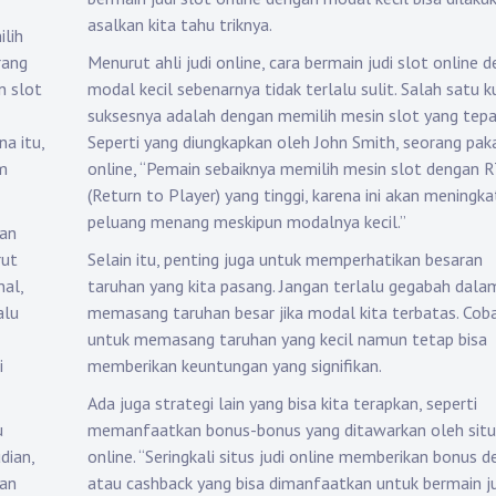
asalkan kita tahu triknya.
ilih
rang
Menurut ahli judi online, cara bermain judi slot online 
n slot
modal kecil sebenarnya tidak terlalu sulit. Salah satu k
suksesnya adalah dengan memilih mesin slot yang tepa
a itu,
Seperti yang diungkapkan oleh John Smith, seorang paka
um
online, “Pemain sebaiknya memilih mesin slot dengan 
(Return to Player) yang tinggi, karena ini akan meningk
peluang menang meskipun modalnya kecil.”
kan
rut
Selain itu, penting juga untuk memperhatikan besaran
nal,
taruhan yang kita pasang. Jangan terlalu gegabah dala
alu
memasang taruhan besar jika modal kita terbatas. Cob
untuk memasang taruhan yang kecil namun tetap bisa
i
memberikan keuntungan yang signifikan.
Ada juga strategi lain yang bisa kita terapkan, seperti
u
memanfaatkan bonus-bonus yang ditawarkan oleh situs
dian,
online. “Seringkali situs judi online memberikan bonus d
kan
atau cashback yang bisa dimanfaatkan untuk bermain j