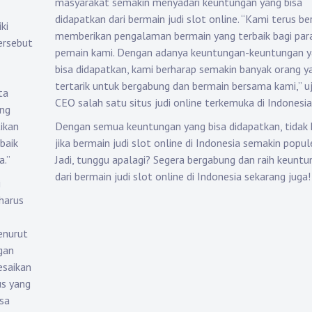
masyarakat semakin menyadari keuntungan yang bisa
didapatkan dari bermain judi slot online. “Kami terus b
ki
memberikan pengalaman bermain yang terbaik bagi par
ersebut
pemain kami. Dengan adanya keuntungan-keuntungan 
bisa didapatkan, kami berharap semakin banyak orang y
tertarik untuk bergabung dan bermain bersama kami,” u
ta
CEO salah satu situs judi online terkemuka di Indonesia
ing
ikan
Dengan semua keuntungan yang bisa didapatkan, tidak 
baik
jika bermain judi slot online di Indonesia semakin popule
a.”
Jadi, tunggu apalagi? Segera bergabung dan raih keunt
dari bermain judi slot online di Indonesia sekarang juga!
i
harus
enurut
gan
esaikan
us yang
isa