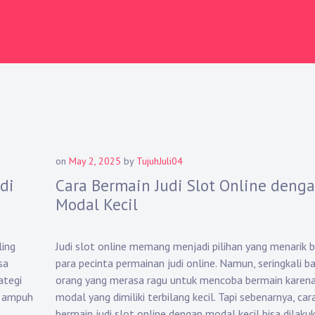
on
May 2, 2025
by
TujuhJuli04
di
Cara Bermain Judi Slot Online deng
Modal Kecil
ling
Judi slot online memang menjadi pilihan yang menarik b
sa
para pecinta permainan judi online. Namun, seringkali b
ategi
orang yang merasa ragu untuk mencoba bermain karen
gi ampuh
modal yang dimiliki terbilang kecil. Tapi sebenarnya, car
bermain judi slot online dengan modal kecil bisa dilaku