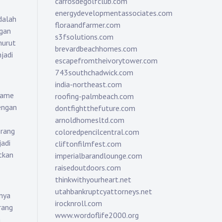
carrosdegolfclub.com
energydevelopmentassociates.com
dalah
floraandfarmer.com
ngan
s3fsolutions.com
nurut
brevardbeachhomes.com
jadi
escapefromtheivorytower.com
743southchadwick.com
india-northeast.com
 game
roofing-palmbeach.com
dengan
dontfightthefuture.com
arnoldhomesltd.com
orang
coloredpencilcentral.com
jadi
cliftonfilmfest.com
tkan
imperialbarandlounge.com
raisedoutdoors.com
thinkwithyourheart.net
utahbankruptcyattorneys.net
fnya
irocknroll.com
rang
www.wordoflife2000.org
n