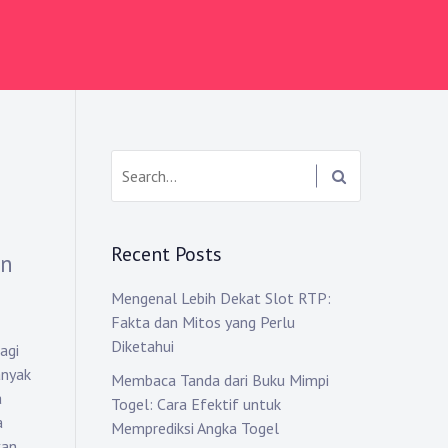
Search:
Recent Posts
an
Mengenal Lebih Dekat Slot RTP:
Fakta dan Mitos yang Perlu
Diketahui
agi
anyak
Membaca Tanda dari Buku Mimpi
a
Togel: Cara Efektif untuk
a
Memprediksi Angka Togel
kan