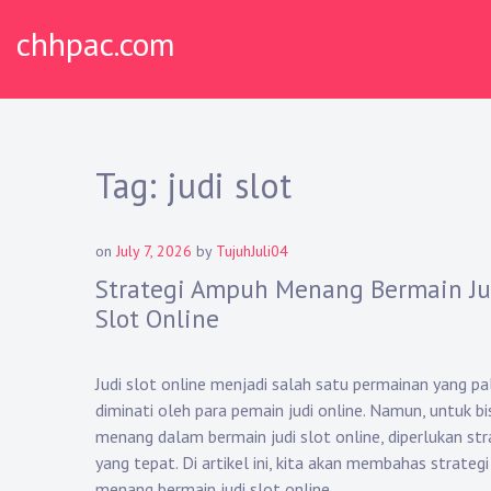
Skip
chhpac.com
to
content
Tag:
judi slot
on
July 7, 2026
by
TujuhJuli04
Strategi Ampuh Menang Bermain Ju
Slot Online
Judi slot online menjadi salah satu permainan yang pa
diminati oleh para pemain judi online. Namun, untuk bi
menang dalam bermain judi slot online, diperlukan str
yang tepat. Di artikel ini, kita akan membahas strate
menang bermain judi slot online.