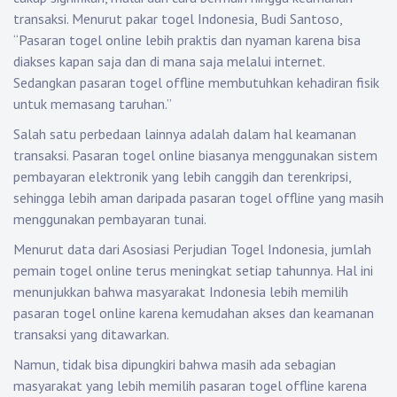
transaksi. Menurut pakar togel Indonesia, Budi Santoso,
“Pasaran togel online lebih praktis dan nyaman karena bisa
diakses kapan saja dan di mana saja melalui internet.
Sedangkan pasaran togel offline membutuhkan kehadiran fisik
untuk memasang taruhan.”
Salah satu perbedaan lainnya adalah dalam hal keamanan
transaksi. Pasaran togel online biasanya menggunakan sistem
pembayaran elektronik yang lebih canggih dan terenkripsi,
sehingga lebih aman daripada pasaran togel offline yang masih
menggunakan pembayaran tunai.
Menurut data dari Asosiasi Perjudian Togel Indonesia, jumlah
pemain togel online terus meningkat setiap tahunnya. Hal ini
menunjukkan bahwa masyarakat Indonesia lebih memilih
pasaran togel online karena kemudahan akses dan keamanan
transaksi yang ditawarkan.
Namun, tidak bisa dipungkiri bahwa masih ada sebagian
masyarakat yang lebih memilih pasaran togel offline karena