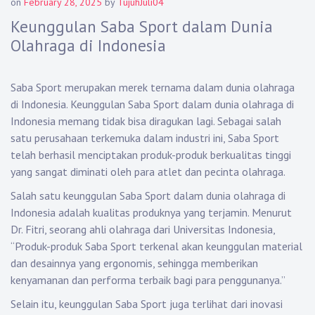
on
February 28, 2025
by
TujuhJuli04
Keunggulan Saba Sport dalam Dunia
Olahraga di Indonesia
Saba Sport merupakan merek ternama dalam dunia olahraga
di Indonesia. Keunggulan Saba Sport dalam dunia olahraga di
Indonesia memang tidak bisa diragukan lagi. Sebagai salah
satu perusahaan terkemuka dalam industri ini, Saba Sport
telah berhasil menciptakan produk-produk berkualitas tinggi
yang sangat diminati oleh para atlet dan pecinta olahraga.
Salah satu keunggulan Saba Sport dalam dunia olahraga di
Indonesia adalah kualitas produknya yang terjamin. Menurut
Dr. Fitri, seorang ahli olahraga dari Universitas Indonesia,
“Produk-produk Saba Sport terkenal akan keunggulan material
dan desainnya yang ergonomis, sehingga memberikan
kenyamanan dan performa terbaik bagi para penggunanya.”
Selain itu, keunggulan Saba Sport juga terlihat dari inovasi