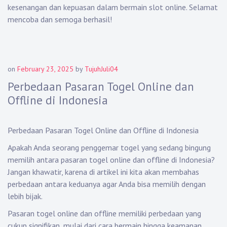
kesenangan dan kepuasan dalam bermain slot online. Selamat
mencoba dan semoga berhasil!
on
February 23, 2025
by
TujuhJuli04
Perbedaan Pasaran Togel Online dan
Offline di Indonesia
Perbedaan Pasaran Togel Online dan Offline di Indonesia
Apakah Anda seorang penggemar togel yang sedang bingung
memilih antara pasaran togel online dan offline di Indonesia?
Jangan khawatir, karena di artikel ini kita akan membahas
perbedaan antara keduanya agar Anda bisa memilih dengan
lebih bijak.
Pasaran togel online dan offline memiliki perbedaan yang
cukup signifikan, mulai dari cara bermain hingga keamanan