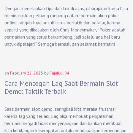
Dengan menerapkan tips dan trik di atas, diharapkan kamu bisa
meningkatkan peluang menang dalam bermain akun poker
online. Jangan lupa untuk terus berlatih dan belajar, karena
seperti yang dikatakan oleh Chris Moneymaker, “Poker adalah
permainan yang terus berkembang, jadi selalu ada hal baru
untuk dipelajari.” Semoga berhasil dan selamat bermain!
on
February 22, 2025
by
TujuhJuli04
Cara Mencegah Lag Saat Bermain Slot
Demo: Taktik Terbaik
Saat bermain slot demo, seringkali kita merasa frustrasi
karena lag yang terjadi. Lag bisa membuat pengalaman
bermain menjadi tidak menyenangkan dan bahkan membuat
kita kehilangan kesempatan untuk mendapatkan kemenangan.