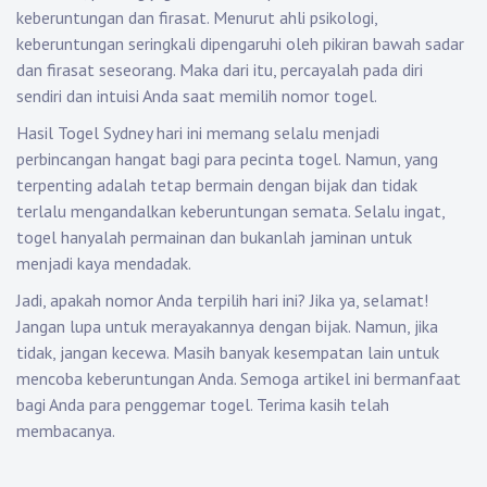
keberuntungan dan firasat. Menurut ahli psikologi,
keberuntungan seringkali dipengaruhi oleh pikiran bawah sadar
dan firasat seseorang. Maka dari itu, percayalah pada diri
sendiri dan intuisi Anda saat memilih nomor togel.
Hasil Togel Sydney hari ini memang selalu menjadi
perbincangan hangat bagi para pecinta togel. Namun, yang
terpenting adalah tetap bermain dengan bijak dan tidak
terlalu mengandalkan keberuntungan semata. Selalu ingat,
togel hanyalah permainan dan bukanlah jaminan untuk
menjadi kaya mendadak.
Jadi, apakah nomor Anda terpilih hari ini? Jika ya, selamat!
Jangan lupa untuk merayakannya dengan bijak. Namun, jika
tidak, jangan kecewa. Masih banyak kesempatan lain untuk
mencoba keberuntungan Anda. Semoga artikel ini bermanfaat
bagi Anda para penggemar togel. Terima kasih telah
membacanya.