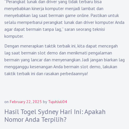
“Perangkat lunak dan driver yang tidak terbaru bisa
menyebabkan kinerja komputer menjadi lambat dan
menyebabkan lag saat bermain game online. Pastikan untuk
selalu memperbarui perangkat lunak dan driver komputer Anda
agar dapat bermain tanpa lag,” saran seorang teknisi
komputer.
Dengan menerapkan taktik terbaik ini, kita dapat mencegah
lag saat bermain slot demo dan menikmati pengalaman
bermain yang lancar dan menyenangkan. Jadi jangan biarkan lag
mengganggu kesenangan Anda bermain slot demo, lakukan
taktik terbaik ini dan rasakan perbedaannya!
on
February 22, 2025
by
TujuhJuli04
Hasil Togel Sydney Hari Ini: Apakah
Nomor Anda Terpilih?