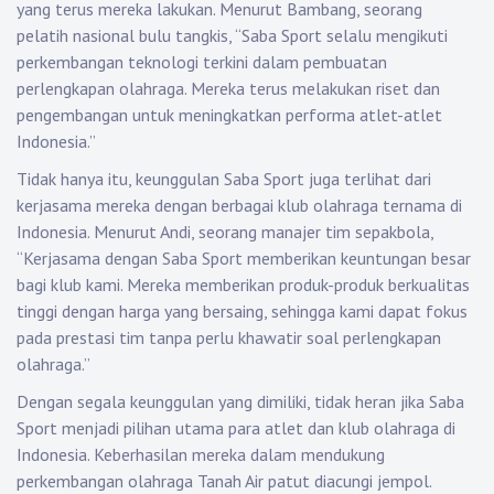
yang terus mereka lakukan. Menurut Bambang, seorang
pelatih nasional bulu tangkis, “Saba Sport selalu mengikuti
perkembangan teknologi terkini dalam pembuatan
perlengkapan olahraga. Mereka terus melakukan riset dan
pengembangan untuk meningkatkan performa atlet-atlet
Indonesia.”
Tidak hanya itu, keunggulan Saba Sport juga terlihat dari
kerjasama mereka dengan berbagai klub olahraga ternama di
Indonesia. Menurut Andi, seorang manajer tim sepakbola,
“Kerjasama dengan Saba Sport memberikan keuntungan besar
bagi klub kami. Mereka memberikan produk-produk berkualitas
tinggi dengan harga yang bersaing, sehingga kami dapat fokus
pada prestasi tim tanpa perlu khawatir soal perlengkapan
olahraga.”
Dengan segala keunggulan yang dimiliki, tidak heran jika Saba
Sport menjadi pilihan utama para atlet dan klub olahraga di
Indonesia. Keberhasilan mereka dalam mendukung
perkembangan olahraga Tanah Air patut diacungi jempol.