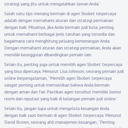
strategi yang jitu untuk mengalahkan lawan Anda.”
Salah satu tips menang bermain di agen Sbobet terpercaya
adalah dengan memahami aturan dan strategi permainan
dengan baik. Misalnya, jika Anda bermain judi bola, penting
untuk memahami berbagai jenis taruhan yang tersedia dan
bagaimana cara menghitung peluang kemenangan Anda.
Dengan memahami aturan dan strategi permainan, Anda akan
memiliki keunggulan dibandingkan pemain lain.
Selain itu, penting juga untuk memilih agen Sbobet terpercaya
yang bisa dipercaya. Menurut Lisa Johnson, seorang pemain judi
online berpengalaman, “Memilih agen Sbobet terpercaya
sangat penting untuk memastikan bahwa Anda bermain
dengan aman dan fair. Pastikan agen tersebut memiliki lisensi
resmi dan reputasi yang baik di kalangan pemain judi online.”
Selain itu, jangan lupa untuk mengelola keuangan Anda
dengan baik saat bermain di agen Sbobet terpercaya. Menurut
David Brown, seorang ahli manajemen keuangan, “Penting