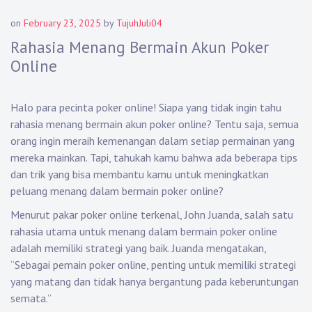
on
February 23, 2025
by
TujuhJuli04
Rahasia Menang Bermain Akun Poker
Online
Halo para pecinta poker online! Siapa yang tidak ingin tahu
rahasia menang bermain akun poker online? Tentu saja, semua
orang ingin meraih kemenangan dalam setiap permainan yang
mereka mainkan. Tapi, tahukah kamu bahwa ada beberapa tips
dan trik yang bisa membantu kamu untuk meningkatkan
peluang menang dalam bermain poker online?
Menurut pakar poker online terkenal, John Juanda, salah satu
rahasia utama untuk menang dalam bermain poker online
adalah memiliki strategi yang baik. Juanda mengatakan,
“Sebagai pemain poker online, penting untuk memiliki strategi
yang matang dan tidak hanya bergantung pada keberuntungan
semata.”