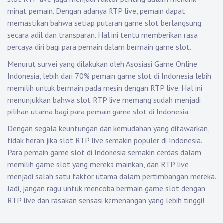
minat pemain. Dengan adanya RTP live, pemain dapat
memastikan bahwa setiap putaran game slot berlangsung
secara adil dan transparan. Hal ini tentu memberikan rasa
percaya diri bagi para pemain dalam bermain game slot.
Menurut survei yang dilakukan oleh Asosiasi Game Online
Indonesia, lebih dari 70% pemain game slot di Indonesia lebih
memilih untuk bermain pada mesin dengan RTP live. Hal ini
menunjukkan bahwa slot RTP live memang sudah menjadi
pilihan utama bagi para pemain game slot di Indonesia.
Dengan segala keuntungan dan kemudahan yang ditawarkan,
tidak heran jika slot RTP live semakin populer di Indonesia.
Para pemain game slot di Indonesia semakin cerdas dalam
memilih game slot yang mereka mainkan, dan RTP live
menjadi salah satu faktor utama dalam pertimbangan mereka.
Jadi, jangan ragu untuk mencoba bermain game slot dengan
RTP live dan rasakan sensasi kemenangan yang lebih tinggi!