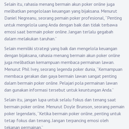
Selain itu, rahasia menang bermain akun poker online juga
melibatkan pengelolaan keuangan yang bijaksana. Menurut
Daniel Negreanu, seorang pemain poker profesional, “Penting
untuk mengelola uang Anda dengan baik dan tidak terbawa
emosi saat bermain poker online. Jangan terlalu gegabah
dalam melakukan taruhan.”
Selain memiliki strategi yang baik dan mengelola keuangan
dengan bijaksana, rahasia menang bermain akun poker online
juga melibatkan kemampuan membaca permainan lawan.
Menurut Phil Ivey, seorang legenda poker dunia, “Kemampuan
membaca gerakan dan gaya bermain lawan sangat penting
dalam bermain poker online. Pelajari pola permainan lawan
dan gunakan informasi tersebut untuk keuntungan Anda.”
Selain itu, jangan lupa untuk selalu fokus dan tenang saat
bermain poker online. Menurut Doyle Brunson, seorang pemain
poker legendaris, “Ketika bermain poker online, penting untuk
tetap fokus dan tenang. Jangan terpancing emosi oleh
tekanan permainan.”