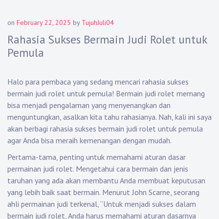
on
February 22, 2025
by
TujuhJuli04
Rahasia Sukses Bermain Judi Rolet untuk
Pemula
Halo para pembaca yang sedang mencari rahasia sukses
bermain judi rolet untuk pemula! Bermain judi rolet memang
bisa menjadi pengalaman yang menyenangkan dan
menguntungkan, asalkan kita tahu rahasianya. Nah, kali ini saya
akan berbagi rahasia sukses bermain judi rolet untuk pemula
agar Anda bisa meraih kemenangan dengan mudah.
Pertama-tama, penting untuk memahami aturan dasar
permainan judi rolet. Mengetahui cara bermain dan jenis
taruhan yang ada akan membantu Anda membuat keputusan
yang lebih baik saat bermain. Menurut John Scarne, seorang
ahli permainan judi terkenal, “Untuk menjadi sukses dalam
bermain judi rolet, Anda harus memahami aturan dasarnya