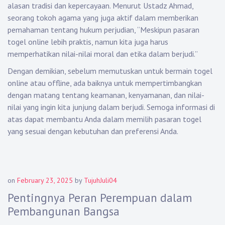
alasan tradisi dan kepercayaan. Menurut Ustadz Ahmad,
seorang tokoh agama yang juga aktif dalam memberikan
pemahaman tentang hukum perjudian, “Meskipun pasaran
togel online lebih praktis, namun kita juga harus
memperhatikan nilai-nilai moral dan etika dalam berjudi.”
Dengan demikian, sebelum memutuskan untuk bermain togel
online atau offline, ada baiknya untuk mempertimbangkan
dengan matang tentang keamanan, kenyamanan, dan nilai-
nilai yang ingin kita junjung dalam berjudi. Semoga informasi di
atas dapat membantu Anda dalam memilih pasaran togel
yang sesuai dengan kebutuhan dan preferensi Anda.
on
February 23, 2025
by
TujuhJuli04
Pentingnya Peran Perempuan dalam
Pembangunan Bangsa