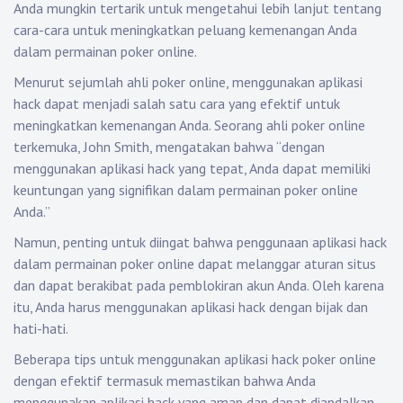
Anda mungkin tertarik untuk mengetahui lebih lanjut tentang
cara-cara untuk meningkatkan peluang kemenangan Anda
dalam permainan poker online.
Menurut sejumlah ahli poker online, menggunakan aplikasi
hack dapat menjadi salah satu cara yang efektif untuk
meningkatkan kemenangan Anda. Seorang ahli poker online
terkemuka, John Smith, mengatakan bahwa “dengan
menggunakan aplikasi hack yang tepat, Anda dapat memiliki
keuntungan yang signifikan dalam permainan poker online
Anda.”
Namun, penting untuk diingat bahwa penggunaan aplikasi hack
dalam permainan poker online dapat melanggar aturan situs
dan dapat berakibat pada pemblokiran akun Anda. Oleh karena
itu, Anda harus menggunakan aplikasi hack dengan bijak dan
hati-hati.
Beberapa tips untuk menggunakan aplikasi hack poker online
dengan efektif termasuk memastikan bahwa Anda
menggunakan aplikasi hack yang aman dan dapat diandalkan,