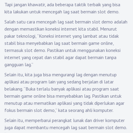
Tapi jangan khawatir, ada beberapa taktik terbaik yang bisa
kita lakukan untuk mencegah lag saat bermain slot demo.
Salah satu cara mencegah lag saat bermain slot demo adalah
dengan memastikan koneksi internet kita stabil. Menurut
pakar teknologi, “Koneksi internet yang lambat atau tidak
stabil bisa menyebabkan lag saat bermain game online,
termasuk slot demo. Pastikan untuk menggunakan koneksi
internet yang cepat dan stabil agar dapat bermain tanpa
gangguan lag.”
Selain itu, kita juga bisa mengurangi lag dengan menutup
aplikasi atau program lain yang sedang berjalan di latar
belakang. “Buka terlalu banyak aplikasi atau program saat
bermain game online bisa menyebabkan lag. Pastikan untuk
menutup atau mematikan aplikasi yang tidak diperlukan agar
fokus bermain slot demo,” kata seorang ahli komputer.
Selain itu, memperbarui perangkat lunak dan driver komputer
juga dapat membantu mencegah lag saat bermain slot demo.