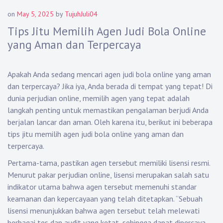
on
May 5, 2025
by
TujuhJuli04
Tips Jitu Memilih Agen Judi Bola Online
yang Aman dan Terpercaya
Apakah Anda sedang mencari agen judi bola online yang aman
dan terpercaya? Jika iya, Anda berada di tempat yang tepat! Di
dunia perjudian online, memilih agen yang tepat adalah
langkah penting untuk memastikan pengalaman berjudi Anda
berjalan lancar dan aman. Oleh karena itu, berikut ini beberapa
tips jitu memilih agen judi bola online yang aman dan
terpercaya.
Pertama-tama, pastikan agen tersebut memiliki lisensi resmi.
Menurut pakar perjudian online, lisensi merupakan salah satu
indikator utama bahwa agen tersebut memenuhi standar
keamanan dan kepercayaan yang telah ditetapkan. “Sebuah
lisensi menunjukkan bahwa agen tersebut telah melewati
berbagai tes dan audit yang ketat, sehingga dapat dipercaya