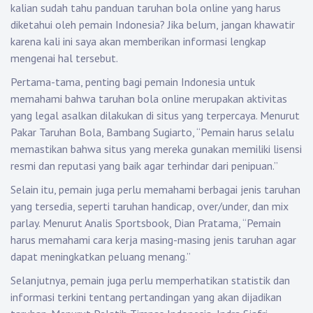
kalian sudah tahu panduan taruhan bola online yang harus
diketahui oleh pemain Indonesia? Jika belum, jangan khawatir
karena kali ini saya akan memberikan informasi lengkap
mengenai hal tersebut.
Pertama-tama, penting bagi pemain Indonesia untuk
memahami bahwa taruhan bola online merupakan aktivitas
yang legal asalkan dilakukan di situs yang terpercaya. Menurut
Pakar Taruhan Bola, Bambang Sugiarto, “Pemain harus selalu
memastikan bahwa situs yang mereka gunakan memiliki lisensi
resmi dan reputasi yang baik agar terhindar dari penipuan.”
Selain itu, pemain juga perlu memahami berbagai jenis taruhan
yang tersedia, seperti taruhan handicap, over/under, dan mix
parlay. Menurut Analis Sportsbook, Dian Pratama, “Pemain
harus memahami cara kerja masing-masing jenis taruhan agar
dapat meningkatkan peluang menang.”
Selanjutnya, pemain juga perlu memperhatikan statistik dan
informasi terkini tentang pertandingan yang akan dijadikan