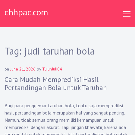
Skip
chhpac.com
to
content
Tag:
judi taruhan bola
on
June 21, 2026
by
TujuhJuli04
Cara Mudah Memprediksi Hasil
Pertandingan Bola untuk Taruhan
Bagi para penggemar taruhan bola, tentu saja memprediksi
hasil pertandingan bola merupakan hal yang sangat penting.
Namun, tidak semua orang memiliki kemampuan untuk
memprediksi dengan akurat. Tapi jangan khawatir, karena ada
cara mudah untuk memprediksi hasil pertandingan bola untuk