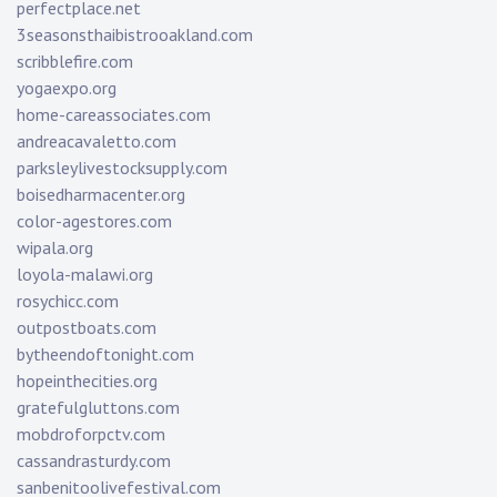
perfectplace.net
3seasonsthaibistrooakland.com
scribblefire.com
yogaexpo.org
home-careassociates.com
andreacavaletto.com
parksleylivestocksupply.com
boisedharmacenter.org
color-agestores.com
wipala.org
loyola-malawi.org
rosychicc.com
outpostboats.com
bytheendoftonight.com
hopeinthecities.org
gratefulgluttons.com
mobdroforpctv.com
cassandrasturdy.com
sanbenitoolivefestival.com