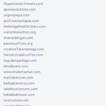
thayersselectmeats.com
aporiasolutions.com
segwaywpa.com
gulfcoastpalapas.com
thebridgehealthclinics.com
waterlinewriters.org
shameddogan.com
parentsoftots.org
creative3drenderings.com
farmerstradecoffee.com
logcabinyardage.com
davidboers.com
www.imobetachat.com
mattdickstein.com
badlydrawntoy.com
lakehoustonumc.com
habakkukmusic.com
nexttonone.net
serenityhbot.net