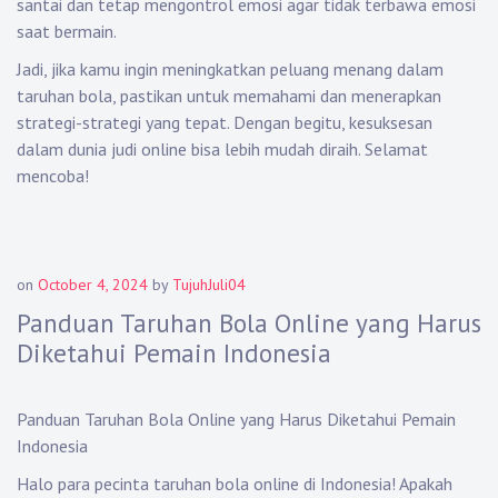
santai dan tetap mengontrol emosi agar tidak terbawa emosi
saat bermain.
Jadi, jika kamu ingin meningkatkan peluang menang dalam
taruhan bola, pastikan untuk memahami dan menerapkan
strategi-strategi yang tepat. Dengan begitu, kesuksesan
dalam dunia judi online bisa lebih mudah diraih. Selamat
mencoba!
on
October 4, 2024
by
TujuhJuli04
Panduan Taruhan Bola Online yang Harus
Diketahui Pemain Indonesia
Panduan Taruhan Bola Online yang Harus Diketahui Pemain
Indonesia
Halo para pecinta taruhan bola online di Indonesia! Apakah