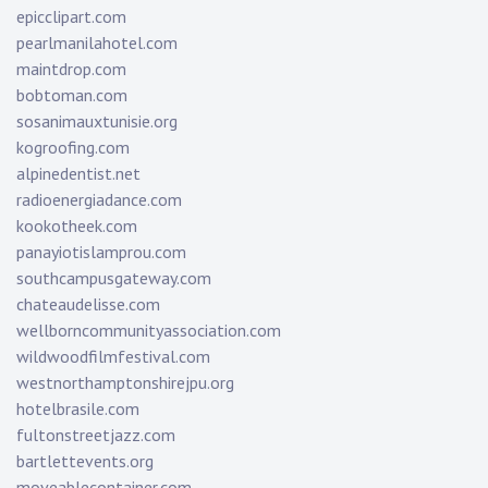
epicclipart.com
pearlmanilahotel.com
maintdrop.com
bobtoman.com
sosanimauxtunisie.org
kogroofing.com
alpinedentist.net
radioenergiadance.com
kookotheek.com
panayiotislamprou.com
southcampusgateway.com
chateaudelisse.com
wellborncommunityassociation.com
wildwoodfilmfestival.com
westnorthamptonshirejpu.org
hotelbrasile.com
fultonstreetjazz.com
bartlettevents.org
moveablecontainer.com