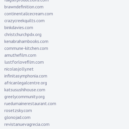
brawndefinition.com
continentalicecream.com
crazycreekquilts.com
binkdavies.com
christchurchpdx.org
kenabrahambooks.com
commune-kitchen.com
amuthefilm.com
lustforlovefilm.com
nicolasjolly.net
infinitasymphonia.com
africanlegalcentre.org
katsusushihouse.com
greelycommunity.org
ruedumainerestaurant.com
rosetzsky.com
glonojad.com
revistanuevagrecia.com