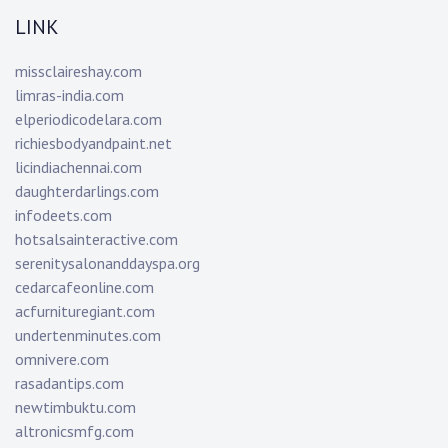
LINK
missclaireshay.com
limras-india.com
elperiodicodelara.com
richiesbodyandpaint.net
licindiachennai.com
daughterdarlings.com
infodeets.com
hotsalsainteractive.com
serenitysalonanddayspa.org
cedarcafeonline.com
acfurnituregiant.com
undertenminutes.com
omnivere.com
rasadantips.com
newtimbuktu.com
altronicsmfg.com