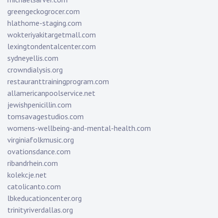
greengeckogrocer.com
hlathome-staging.com
wokteriyakitargetmall.com
lexingtondentalcenter.com
sydneyellis.com
crowndialysis.org
restauranttrainingprogram.com
allamericanpoolservice.net
jewishpenicillin.com
tomsavagestudios.com
womens-wellbeing-and-mental-health.com
virginiafolkmusic.org
ovationsdance.com
ribandrhein.com
kolekcje.net
catolicanto.com
lbkeducationcenter.org
trinityriverdallas.org