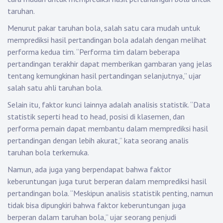
taruhan.
Menurut pakar taruhan bola, salah satu cara mudah untuk
memprediksi hasil pertandingan bola adalah dengan melihat
performa kedua tim. “Performa tim dalam beberapa
pertandingan terakhir dapat memberikan gambaran yang jelas
tentang kemungkinan hasil pertandingan selanjutnya,” ujar
salah satu ahli taruhan bola.
Selain itu, faktor kunci lainnya adalah analisis statistik. “Data
statistik seperti head to head, posisi di klasemen, dan
performa pemain dapat membantu dalam memprediksi hasil
pertandingan dengan lebih akurat,” kata seorang analis
taruhan bola terkemuka.
Namun, ada juga yang berpendapat bahwa faktor
keberuntungan juga turut berperan dalam memprediksi hasil
pertandingan bola. “Meskipun analisis statistik penting, namun
tidak bisa dipungkiri bahwa faktor keberuntungan juga
berperan dalam taruhan bola,” ujar seorang penjudi