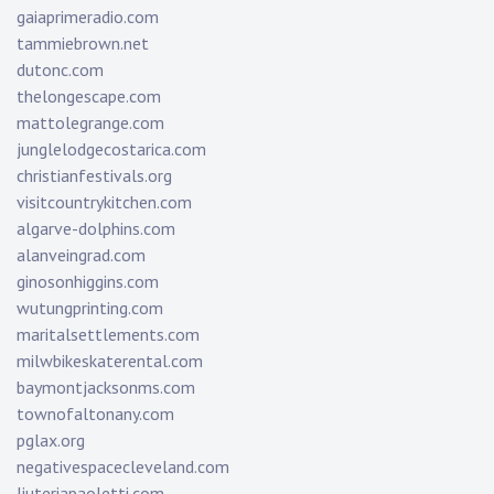
gaiaprimeradio.com
tammiebrown.net
dutonc.com
thelongescape.com
mattolegrange.com
junglelodgecostarica.com
christianfestivals.org
visitcountrykitchen.com
algarve-dolphins.com
alanveingrad.com
ginosonhiggins.com
wutungprinting.com
maritalsettlements.com
milwbikeskaterental.com
baymontjacksonms.com
townofaltonany.com
pglax.org
negativespacecleveland.com
liuteriapaoletti.com