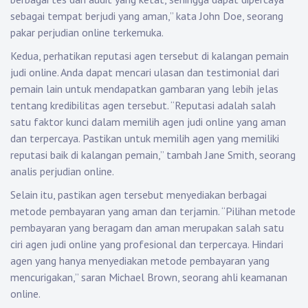
sebagai tempat berjudi yang aman,” kata John Doe, seorang
pakar perjudian online terkemuka.
Kedua, perhatikan reputasi agen tersebut di kalangan pemain
judi online. Anda dapat mencari ulasan dan testimonial dari
pemain lain untuk mendapatkan gambaran yang lebih jelas
tentang kredibilitas agen tersebut. “Reputasi adalah salah
satu faktor kunci dalam memilih agen judi online yang aman
dan terpercaya. Pastikan untuk memilih agen yang memiliki
reputasi baik di kalangan pemain,” tambah Jane Smith, seorang
analis perjudian online.
Selain itu, pastikan agen tersebut menyediakan berbagai
metode pembayaran yang aman dan terjamin. “Pilihan metode
pembayaran yang beragam dan aman merupakan salah satu
ciri agen judi online yang profesional dan terpercaya. Hindari
agen yang hanya menyediakan metode pembayaran yang
mencurigakan,” saran Michael Brown, seorang ahli keamanan
online.