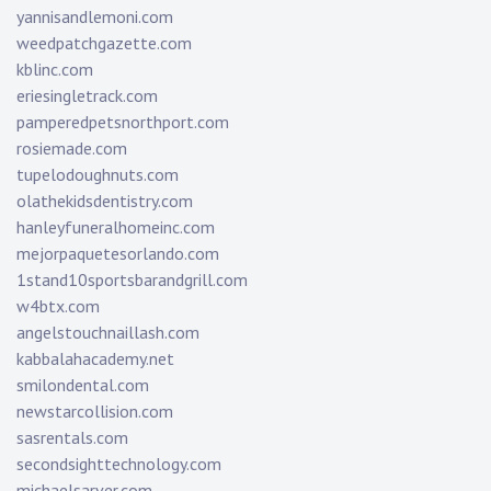
yannisandlemoni.com
weedpatchgazette.com
kblinc.com
eriesingletrack.com
pamperedpetsnorthport.com
rosiemade.com
tupelodoughnuts.com
olathekidsdentistry.com
hanleyfuneralhomeinc.com
mejorpaquetesorlando.com
1stand10sportsbarandgrill.com
w4btx.com
angelstouchnaillash.com
kabbalahacademy.net
smilondental.com
newstarcollision.com
sasrentals.com
secondsighttechnology.com
michaelsarver.com