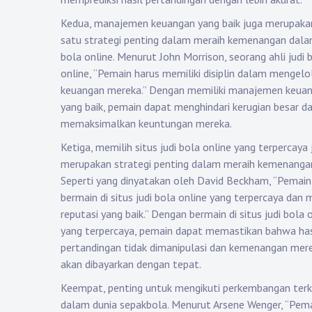
Kedua, manajemen keuangan yang baik juga merupaka
satu strategi penting dalam meraih kemenangan dala
bola online. Menurut John Morrison, seorang ahli judi 
online, “Pemain harus memiliki disiplin dalam mengelo
keuangan mereka.” Dengan memiliki manajemen keua
yang baik, pemain dapat menghindari kerugian besar d
memaksimalkan keuntungan mereka.
Ketiga, memilih situs judi bola online yang terpercaya 
merupakan strategi penting dalam meraih kemenanga
Seperti yang dinyatakan oleh David Beckham, “Pemain
bermain di situs judi bola online yang terpercaya dan 
reputasi yang baik.” Dengan bermain di situs judi bola 
yang terpercaya, pemain dapat memastikan bahwa has
pertandingan tidak dimanipulasi dan kemenangan mer
akan dibayarkan dengan tepat.
Keempat, penting untuk mengikuti perkembangan terki
dalam dunia sepakbola. Menurut Arsene Wenger, “Pema