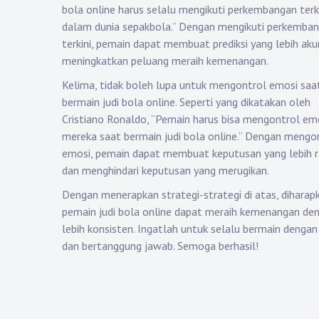
bola online harus selalu mengikuti perkembangan terk
dalam dunia sepakbola.” Dengan mengikuti perkemba
terkini, pemain dapat membuat prediksi yang lebih aku
meningkatkan peluang meraih kemenangan.
Kelima, tidak boleh lupa untuk mengontrol emosi saa
bermain judi bola online. Seperti yang dikatakan oleh
Cristiano Ronaldo, “Pemain harus bisa mengontrol em
mereka saat bermain judi bola online.” Dengan mengo
emosi, pemain dapat membuat keputusan yang lebih r
dan menghindari keputusan yang merugikan.
Dengan menerapkan strategi-strategi di atas, diharap
pemain judi bola online dapat meraih kemenangan de
lebih konsisten. Ingatlah untuk selalu bermain dengan 
dan bertanggung jawab. Semoga berhasil!