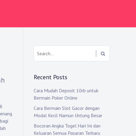
Search:
Recent Posts
ah
Cara Mudah Deposit 10rb untuk
Bermain Poker Online
di
Cara Bermain Slot Gacor dengan
menang
Modal Kecil Namun Untung Besar
 bagi
Bocoran Angka Togel Hari Ini dan
dah
Keluaran Semua Pasaran Terbaru