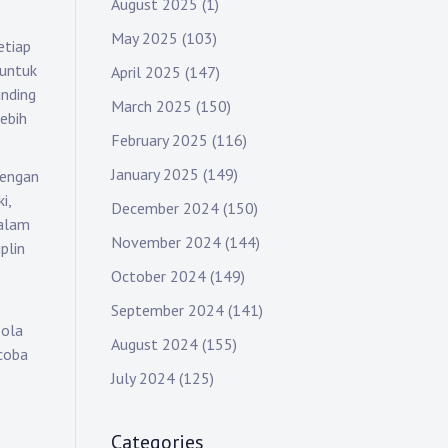
August 2025
(1)
May 2025
(103)
etiap
 untuk
April 2025
(147)
nding
March 2025
(150)
ebih
February 2025
(116)
January 2025
(149)
dengan
i,
December 2024
(150)
dalam
November 2024
(144)
plin
October 2024
(149)
September 2024
(141)
bola
August 2024
(155)
ncoba
July 2024
(125)
Categories