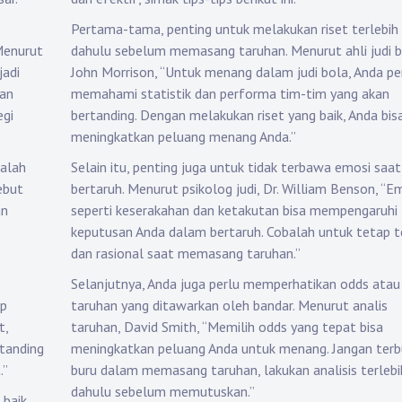
Pertama-tama, penting untuk melakukan riset terlebih
Menurut
dahulu sebelum memasang taruhan. Menurut ahli judi b
jadi
John Morrison, “Untuk menang dalam judi bola, Anda pe
ran
memahami statistik dan performa tim-tim yang akan
egi
bertanding. Dengan melakukan riset yang baik, Anda bis
meningkatkan peluang menang Anda.”
dalah
Selain itu, penting juga untuk tidak terbawa emosi saat
ebut
bertaruh. Menurut psikolog judi, Dr. William Benson, “E
an
seperti keserakahan dan ketakutan bisa mempengaruhi
keputusan Anda dalam bertaruh. Cobalah untuk tetap 
dan rasional saat memasang taruhan.”
Selanjutnya, Anda juga perlu memperhatikan odds atau 
ap
taruhan yang ditawarkan oleh bandar. Menurut analis
t,
taruhan, David Smith, “Memilih odds yang tepat bisa
rtanding
meningkatkan peluang Anda untuk menang. Jangan terb
.”
buru dalam memasang taruhan, lakukan analisis terlebi
dahulu sebelum memutuskan.”
baik.