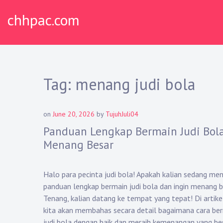
Skip
chhpac.com
to
content
Tag:
menang judi bola
on
June 20, 2026
by
TujuhJuli04
Panduan Lengkap Bermain Judi Bol
Menang Besar
Halo para pecinta judi bola! Apakah kalian sedang men
panduan lengkap bermain judi bola dan ingin menang 
Tenang, kalian datang ke tempat yang tepat! Di artikel 
kita akan membahas secara detail bagaimana cara be
judi bola dengan baik dan meraih kemenangan yang bes