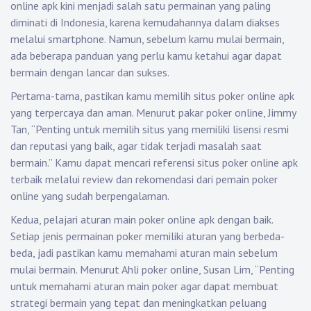
online apk kini menjadi salah satu permainan yang paling
diminati di Indonesia, karena kemudahannya dalam diakses
melalui smartphone. Namun, sebelum kamu mulai bermain,
ada beberapa panduan yang perlu kamu ketahui agar dapat
bermain dengan lancar dan sukses.
Pertama-tama, pastikan kamu memilih situs poker online apk
yang terpercaya dan aman. Menurut pakar poker online, Jimmy
Tan, “Penting untuk memilih situs yang memiliki lisensi resmi
dan reputasi yang baik, agar tidak terjadi masalah saat
bermain.” Kamu dapat mencari referensi situs poker online apk
terbaik melalui review dan rekomendasi dari pemain poker
online yang sudah berpengalaman.
Kedua, pelajari aturan main poker online apk dengan baik.
Setiap jenis permainan poker memiliki aturan yang berbeda-
beda, jadi pastikan kamu memahami aturan main sebelum
mulai bermain. Menurut Ahli poker online, Susan Lim, “Penting
untuk memahami aturan main poker agar dapat membuat
strategi bermain yang tepat dan meningkatkan peluang