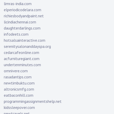
limras-india.com
elperiodicodelara.com
richiesbodyandpaint.net
licindiachennai.com
daughterdarlings.com
infodeets.com
hotsalsainteractive.com
serenitysalonanddayspa.org
cedarcafeonline.com
acfurnituregiant.com
undertenminutes.com
omnivere.com
rasadantips.com
newtimbuktu.com
altronicsmfg.com
eatbaconhill.com
programmingassignmentshelp.net
kidssleepover.com
newtravels.net