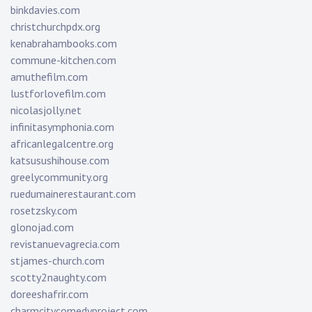
binkdavies.com
christchurchpdx.org
kenabrahambooks.com
commune-kitchen.com
amuthefilm.com
lustforlovefilm.com
nicolasjolly.net
infinitasymphonia.com
africanlegalcentre.org
katsusushihouse.com
greelycommunity.org
ruedumainerestaurant.com
rosetzsky.com
glonojad.com
revistanuevagrecia.com
stjames-church.com
scotty2naughty.com
doreeshafrir.com
charmcitycomedyproject.com