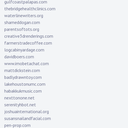
gulfcoastpalapas.com
thebridgehealthclinics.com
waterlinewriters.org
shameddogan.com
parentsoftots.org
creative3drenderings.com
farmerstradecoffee.com
logcabinyardage.com
davidboers.com
www.imobetachat.com
mattdickstein.com
badlydrawntoy.com
lakehoustonumc.com
habakkukmusic.com
nexttonone.net
serenityhbot.net
joshuainternational.org
susansnailandfacial.com
pen-prop.com