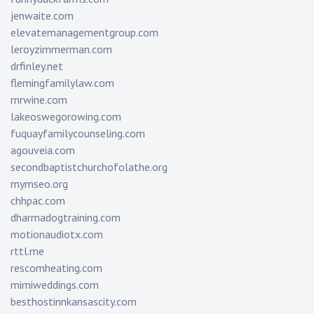
jenwaite.com
elevatemanagementgroup.com
leroyzimmerman.com
drfinley.net
flemingfamilylaw.com
rnrwine.com
lakeoswegorowing.com
fuquayfamilycounseling.com
agouveia.com
secondbaptistchurchofolathe.org
mymseo.org
chhpac.com
dharmadogtraining.com
motionaudiotx.com
rttl.me
rescomheating.com
mimiweddings.com
besthostinnkansascity.com