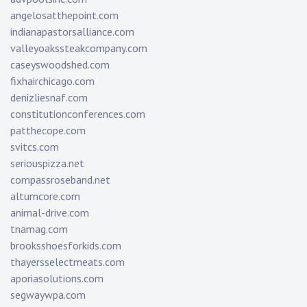
angelosatthepoint.com
indianapastorsalliance.com
valleyoakssteakcompany.com
caseyswoodshed.com
fixhairchicago.com
denizliesnaf.com
constitutionconferences.com
patthecope.com
svitcs.com
seriouspizza.net
compassroseband.net
altumcore.com
animal-drive.com
tnamag.com
brooksshoesforkids.com
thayersselectmeats.com
aporiasolutions.com
segwaywpa.com