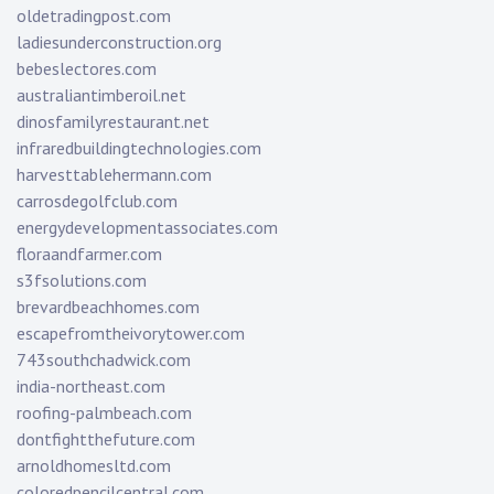
oldetradingpost.com
ladiesunderconstruction.org
bebeslectores.com
australiantimberoil.net
dinosfamilyrestaurant.net
infraredbuildingtechnologies.com
harvesttablehermann.com
carrosdegolfclub.com
energydevelopmentassociates.com
floraandfarmer.com
s3fsolutions.com
brevardbeachhomes.com
escapefromtheivorytower.com
743southchadwick.com
india-northeast.com
roofing-palmbeach.com
dontfightthefuture.com
arnoldhomesltd.com
coloredpencilcentral.com