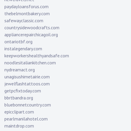
paydayloansforus.com
thebelmontbakery.com
safewayclassic.com
countrysidewoodcrafts.com
appliancerepairchicagoil.org
ontariotbf.org
instalegendary.com
keepworkershealthyandsafe.com
noodlesitaliankitchen.com
nydreamact.org
unagisushimetairie.com
jewelflashtattoos.com
getpcfixtoday.com
bbrtbandra.org
bluebonnetcountry.com
epicclipart.com
pearlmanilahotel.com
maintdrop.com