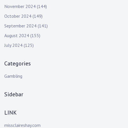
November 2024
(144)
October 2024
(149)
September 2024
(141)
August 2024
(155)
July 2024
(125)
Categories
Gambling
Sidebar
LINK
missclaireshay.com