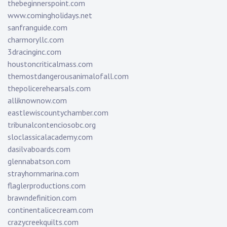
thebeginnerspoint.com
www.comingholidays.net
sanfranguide.com
charmoryllc.com
3dracinginc.com
houstoncriticalmass.com
themostdangerousanimalofall.com
thepolicerehearsals.com
alliknownow.com
eastlewiscountychamber.com
tribunalcontenciosobc.org
sloclassicalacademy.com
dasilvaboards.com
glennabatson.com
strayhornmarina.com
flaglerproductions.com
brawndefinition.com
continentalicecream.com
crazycreekquilts.com