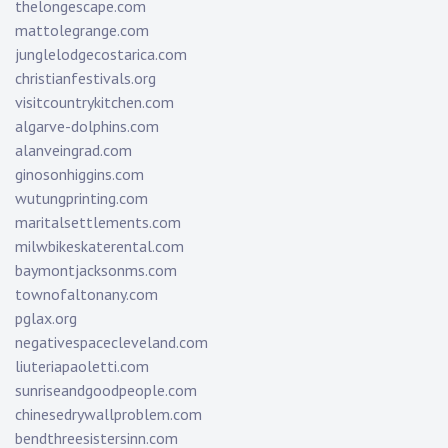
thelongescape.com
mattolegrange.com
junglelodgecostarica.com
christianfestivals.org
visitcountrykitchen.com
algarve-dolphins.com
alanveingrad.com
ginosonhiggins.com
wutungprinting.com
maritalsettlements.com
milwbikeskaterental.com
baymontjacksonms.com
townofaltonany.com
pglax.org
negativespacecleveland.com
liuteriapaoletti.com
sunriseandgoodpeople.com
chinesedrywallproblem.com
bendthreesistersinn.com