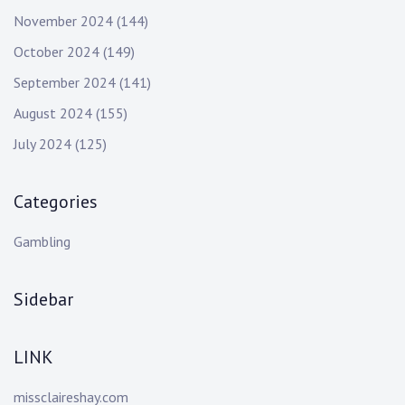
November 2024
(144)
October 2024
(149)
September 2024
(141)
August 2024
(155)
July 2024
(125)
Categories
Gambling
Sidebar
LINK
missclaireshay.com