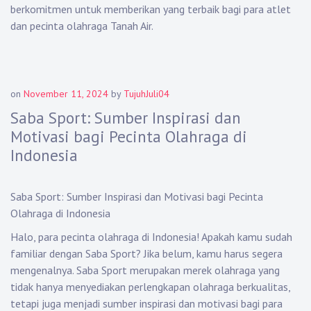
berkomitmen untuk memberikan yang terbaik bagi para atlet
dan pecinta olahraga Tanah Air.
on
November 11, 2024
by
TujuhJuli04
Saba Sport: Sumber Inspirasi dan
Motivasi bagi Pecinta Olahraga di
Indonesia
Saba Sport: Sumber Inspirasi dan Motivasi bagi Pecinta
Olahraga di Indonesia
Halo, para pecinta olahraga di Indonesia! Apakah kamu sudah
familiar dengan Saba Sport? Jika belum, kamu harus segera
mengenalnya. Saba Sport merupakan merek olahraga yang
tidak hanya menyediakan perlengkapan olahraga berkualitas,
tetapi juga menjadi sumber inspirasi dan motivasi bagi para