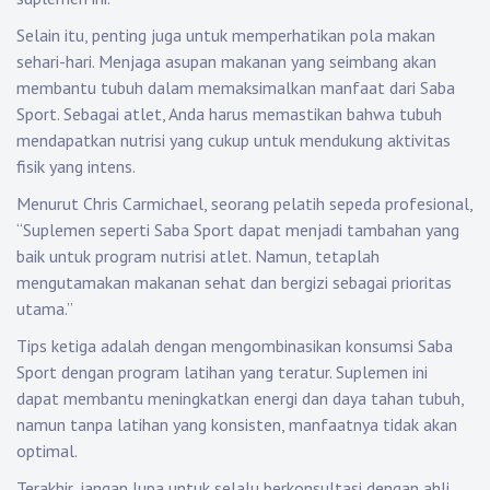
Selain itu, penting juga untuk memperhatikan pola makan
sehari-hari. Menjaga asupan makanan yang seimbang akan
membantu tubuh dalam memaksimalkan manfaat dari Saba
Sport. Sebagai atlet, Anda harus memastikan bahwa tubuh
mendapatkan nutrisi yang cukup untuk mendukung aktivitas
fisik yang intens.
Menurut Chris Carmichael, seorang pelatih sepeda profesional,
“Suplemen seperti Saba Sport dapat menjadi tambahan yang
baik untuk program nutrisi atlet. Namun, tetaplah
mengutamakan makanan sehat dan bergizi sebagai prioritas
utama.”
Tips ketiga adalah dengan mengombinasikan konsumsi Saba
Sport dengan program latihan yang teratur. Suplemen ini
dapat membantu meningkatkan energi dan daya tahan tubuh,
namun tanpa latihan yang konsisten, manfaatnya tidak akan
optimal.
Terakhir, jangan lupa untuk selalu berkonsultasi dengan ahli