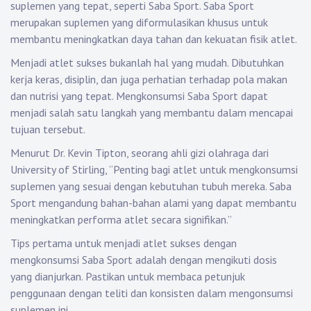
suplemen yang tepat, seperti Saba Sport. Saba Sport
merupakan suplemen yang diformulasikan khusus untuk
membantu meningkatkan daya tahan dan kekuatan fisik atlet.
Menjadi atlet sukses bukanlah hal yang mudah. Dibutuhkan
kerja keras, disiplin, dan juga perhatian terhadap pola makan
dan nutrisi yang tepat. Mengkonsumsi Saba Sport dapat
menjadi salah satu langkah yang membantu dalam mencapai
tujuan tersebut.
Menurut Dr. Kevin Tipton, seorang ahli gizi olahraga dari
University of Stirling, “Penting bagi atlet untuk mengkonsumsi
suplemen yang sesuai dengan kebutuhan tubuh mereka. Saba
Sport mengandung bahan-bahan alami yang dapat membantu
meningkatkan performa atlet secara signifikan.”
Tips pertama untuk menjadi atlet sukses dengan
mengkonsumsi Saba Sport adalah dengan mengikuti dosis
yang dianjurkan. Pastikan untuk membaca petunjuk
penggunaan dengan teliti dan konsisten dalam mengonsumsi
suplemen ini.