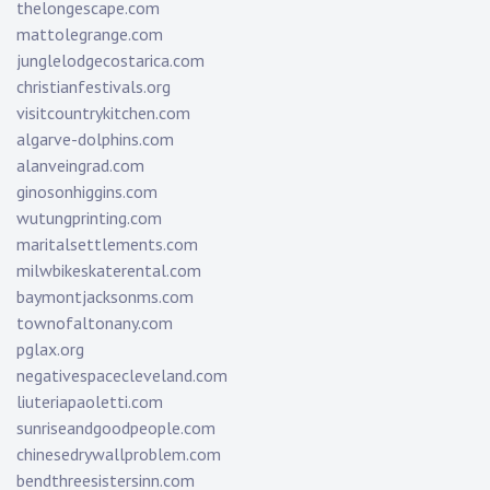
thelongescape.com
mattolegrange.com
junglelodgecostarica.com
christianfestivals.org
visitcountrykitchen.com
algarve-dolphins.com
alanveingrad.com
ginosonhiggins.com
wutungprinting.com
maritalsettlements.com
milwbikeskaterental.com
baymontjacksonms.com
townofaltonany.com
pglax.org
negativespacecleveland.com
liuteriapaoletti.com
sunriseandgoodpeople.com
chinesedrywallproblem.com
bendthreesistersinn.com