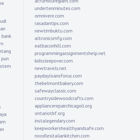
acfurnituregiant.com
pa
undertenminutes.com
omnivere.com
judi
rasadantips.com
dan
newtimbuktu.com
i bank
altronicsmfg.com
am
eatbaconhill.com
ntang
programmingassignmentshelp.net
i pun
kidssleepover.com
sistem
newtravels.net
paydayloansforus.com
thebelmontbakery.com
safewayclassic.com
countrysidewoodcrafts.com
appliancerepairchicagoil.org
n
ontariotbf.org
saya
instalegendary.com
jam
keepworkershealthyandsafe.com
lan
noodlesitaliankitchen.com