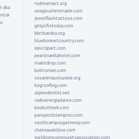
nydreamact.org
 jika
unagisushimetairie.com
untuk
jewelflashtattoos.com
gu
getpcfixtoday.com
bbrtbandra.org
bluebonnetcountry.com
epicclipart.com
pearlmanilahotel.com
maintdrop.com
bobtoman.com
sosanimauxtunisie.org
kogroofing.com
alpinedentist.net
radioenergiadance.com
kookotheek.com
panayiotislamprou.com
southcampusgateway.com
chateaudelisse.com
wellborncommunityassociation.com