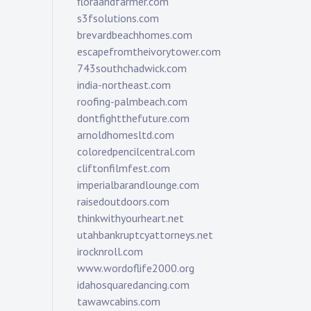
floraandfarmer.com
s3fsolutions.com
brevardbeachhomes.com
escapefromtheivorytower.com
743southchadwick.com
india-northeast.com
roofing-palmbeach.com
dontfightthefuture.com
arnoldhomesltd.com
coloredpencilcentral.com
cliftonfilmfest.com
imperialbarandlounge.com
raisedoutdoors.com
thinkwithyourheart.net
utahbankruptcyattorneys.net
irocknroll.com
www.wordoflife2000.org
idahosquaredancing.com
tawawcabins.com