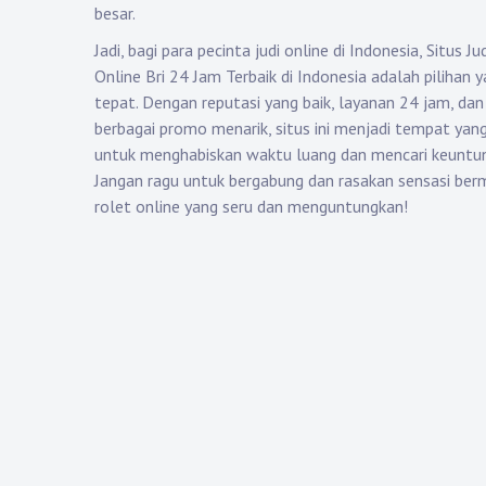
besar.
Jadi, bagi para pecinta judi online di Indonesia, Situs Ju
Online Bri 24 Jam Terbaik di Indonesia adalah pilihan 
tepat. Dengan reputasi yang baik, layanan 24 jam, dan
berbagai promo menarik, situs ini menjadi tempat yan
untuk menghabiskan waktu luang dan mencari keuntu
Jangan ragu untuk bergabung dan rasakan sensasi ber
rolet online yang seru dan menguntungkan!