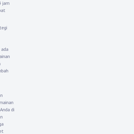
4 jam
pat
tegi
k ada
ainan
n
mbah
in
rmainan
 Anda di
an
ga
et