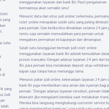
menggunakan layanan dari bank Bri. Pasti pengalaman
bermainnya akan semakin seru!
Rolet
Menurut data dari situs judi online terkemuka, permain
si yang
rolet online merupakan salah satu yang paling diminati
akan
para pemain. Dan ketika bisa dimainkan selama 24 jam 
t.
tentu saja semakin memudahkan para pemain untuk
mengakses permainan ini kapanpun dan dimanapun.
ar John
Salah satu keunggulan bermain judi rolet online
menggunakan layanan bank Bri adalah kemudahan dal
f
proses transaksi. Dengan adanya layanan 24 jam dari b
Bri, para pemain bisa melakukan deposit atau withdraw
g
kapan saja tanpa harus menunggu lama.
 di
Menurut pakar judi online, keberadaan layanan 24 jam d
bank Bri juga memberikan rasa aman dan nyaman bagi 
rik yang
pemain. “Dengan adanya layanan tersebut, pemain tidak
us Judi
khawatir jika mengalami kendala saat melakukan transa
ain
Mereka bisa langsung menghubungi customer service ba
lebih
untuk mendapatkan bantuan,” ujar salah satu pakar jud