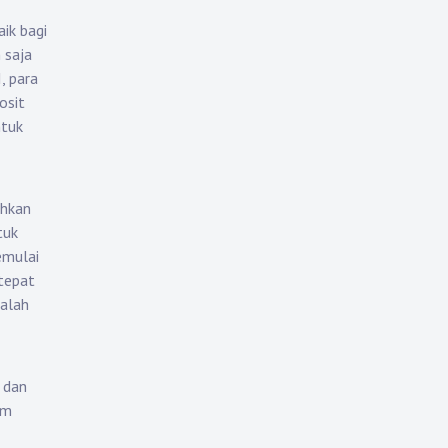
aik bagi
 saja
, para
osit
ntuk
uhkan
tuk
emulai
 tepat
salah
a dan
am