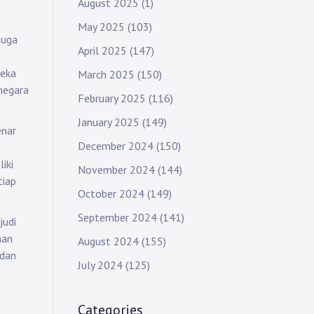
August 2025
(1)
May 2025
(103)
juga
April 2025
(147)
reka
March 2025
(150)
negara
February 2025
(116)
January 2025
(149)
enar
December 2024
(150)
iki
November 2024
(144)
tiap
October 2024
(149)
September 2024
(141)
judi
nan
August 2024
(155)
 dan
July 2024
(125)
Categories