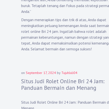
buruk. Tetaplah tenang dan fokus pada strategi perm
Anda.”
Dengan menerapkan tips dan trik di atas, Anda dapat
meningkatkan peluang kemenangan Anda saat bermain
rolet online Bri 24 jam. Ingatlah bahwa rolet adalah
permainan keberuntungan, namun dengan strategi yan
tepat, Anda dapat memaksimalkan potensi kemenang
Anda. Selamat bermain dan semoga sukses!
on
September 17, 2024
by
TujuhJuli04
Situs Judi Rolet Online Bri 24 Jam:
Panduan Bermain dan Menang
Situs Judi Rolet Online Bri 24 Jam: Panduan Bermain 
Menang