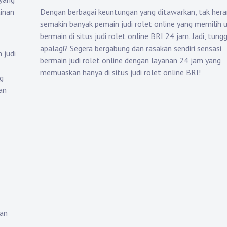
ainan
Dengan berbagai keuntungan yang ditawarkan, tak heran
semakin banyak pemain judi rolet online yang memilih 
bermain di situs judi rolet online BRI 24 jam. Jadi, tung
apalagi? Segera bergabung dan rasakan sendiri sensasi
 judi
bermain judi rolet online dengan layanan 24 jam yang
memuaskan hanya di situs judi rolet online BRI!
g
an
dan