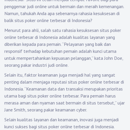
penggemar judi online untuk bermain dan meraih kemenangan.
Namun, tahukah Anda apa sebenarnya rahasia kesuksesan di
balik situs poker online terbesar di Indonesia?
Menurut para ahli, salah satu rahasia kesuksesan situs poker
online terbesar di Indonesia adalah kualitas layanan yang
diberikan kepada para pemain. “Pelayanan yang baik dan
responsif terhadap kebutuhan pemain adalah kunci utama
untuk mempertahankan kepuasan pelanggan,” kata John Doe,
seorang pakar industri judi online.
Selain itu, faktor keamanan juga menjadi hal yang sangat
penting dalam menjaga reputasi situs poker online terbesar di
Indonesia. “Keamanan data dan transaksi merupakan prioritas
utama bagi situs poker online terbesar. Para pemain harus
merasa aman dan nyaman saat bermain di situs tersebut,” ujar
Jane Smith, seorang pakar keamanan cyber.
Selain kualitas layanan dan keamanan, inovasi juga menjadi
kunci sukses bagi situs poker online terbesar di Indonesia.