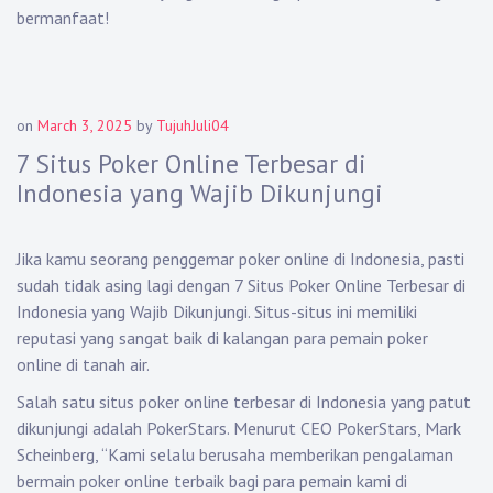
bermanfaat!
on
March 3, 2025
by
TujuhJuli04
7 Situs Poker Online Terbesar di
Indonesia yang Wajib Dikunjungi
Jika kamu seorang penggemar poker online di Indonesia, pasti
sudah tidak asing lagi dengan 7 Situs Poker Online Terbesar di
Indonesia yang Wajib Dikunjungi. Situs-situs ini memiliki
reputasi yang sangat baik di kalangan para pemain poker
online di tanah air.
Salah satu situs poker online terbesar di Indonesia yang patut
dikunjungi adalah PokerStars. Menurut CEO PokerStars, Mark
Scheinberg, “Kami selalu berusaha memberikan pengalaman
bermain poker online terbaik bagi para pemain kami di