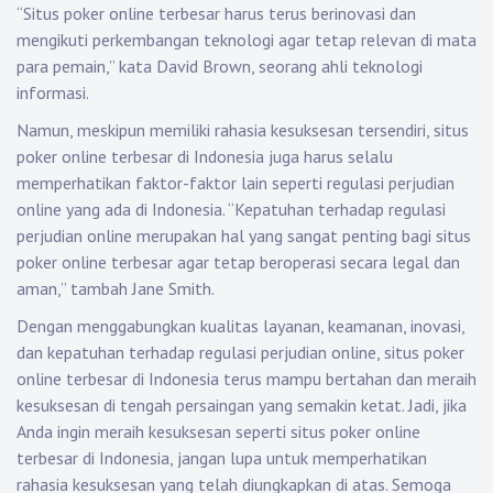
“Situs poker online terbesar harus terus berinovasi dan
mengikuti perkembangan teknologi agar tetap relevan di mata
para pemain,” kata David Brown, seorang ahli teknologi
informasi.
Namun, meskipun memiliki rahasia kesuksesan tersendiri, situs
poker online terbesar di Indonesia juga harus selalu
memperhatikan faktor-faktor lain seperti regulasi perjudian
online yang ada di Indonesia. “Kepatuhan terhadap regulasi
perjudian online merupakan hal yang sangat penting bagi situs
poker online terbesar agar tetap beroperasi secara legal dan
aman,” tambah Jane Smith.
Dengan menggabungkan kualitas layanan, keamanan, inovasi,
dan kepatuhan terhadap regulasi perjudian online, situs poker
online terbesar di Indonesia terus mampu bertahan dan meraih
kesuksesan di tengah persaingan yang semakin ketat. Jadi, jika
Anda ingin meraih kesuksesan seperti situs poker online
terbesar di Indonesia, jangan lupa untuk memperhatikan
rahasia kesuksesan yang telah diungkapkan di atas. Semoga