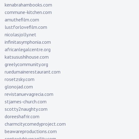
kenabrahambooks.com
commune-kitchen.com
amuthefilm.com
lustforlovefilm.com
nicolasjolly.net
infinitasymphonia.com
africanlegalcentre.org
katsusushihouse.com
greelycommunity.org
ruedumainerestaurant.com
rosetzsky.com
glonojad.com
revistanuevagrecia.com
stjames-church.com
scotty2naughty.com
doreeshafrir.com
charmcitycomedyproject.com
beawareproductions.com
contextdrivenagility.com