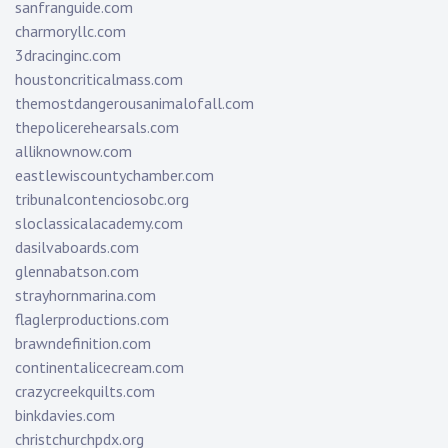
sanfranguide.com
charmoryllc.com
3dracinginc.com
houstoncriticalmass.com
themostdangerousanimalofall.com
thepolicerehearsals.com
alliknownow.com
eastlewiscountychamber.com
tribunalcontenciosobc.org
sloclassicalacademy.com
dasilvaboards.com
glennabatson.com
strayhornmarina.com
flaglerproductions.com
brawndefinition.com
continentalicecream.com
crazycreekquilts.com
binkdavies.com
christchurchpdx.org