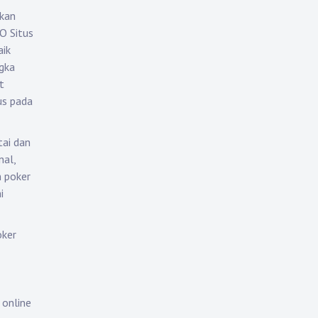
akan
O Situs
aik
gka
t
us pada
tai dan
nal,
n poker
i
oker
 online