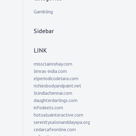
Gambling
Sidebar
LINK
missclaireshay.com
limras-india.com
elperiodicodelara.com
richiesbodyandpaint.net
licindiachennai.com
daughterdarlings.com
infodeets.com
hotsalsainteractive.com
serenitysalonanddayspa.org
cedarcafeonline.com