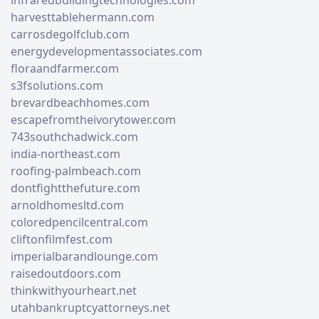
infraredbuildingtechnologies.com
harvesttablehermann.com
carrosdegolfclub.com
energydevelopmentassociates.com
floraandfarmer.com
s3fsolutions.com
brevardbeachhomes.com
escapefromtheivorytower.com
743southchadwick.com
india-northeast.com
roofing-palmbeach.com
dontfightthefuture.com
arnoldhomesltd.com
coloredpencilcentral.com
cliftonfilmfest.com
imperialbarandlounge.com
raisedoutdoors.com
thinkwithyourheart.net
utahbankruptcyattorneys.net