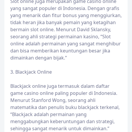
Slot online juga merupakan game casino online
yang sangat populer di Indonesia. Dengan grafis
yang menarik dan fitur bonus yang menggiurkan,
tidak heran jika banyak pemain yang ketagihan
bermain slot online. Menurut David Sklansky,
seorang ahli strategi permainan kasino, “Slot
online adalah permainan yang sangat menghibur
dan bisa memberikan keuntungan besar jika
dimainkan dengan bijak.”
3. Blackjack Online
Blackjack online juga termasuk dalam daftar
game casino online paling populer di Indonesia.
Menurut Stanford Wong, seorang ahli
matematika dan penulis buku blackjack terkenal,
“Blackjack adalah permainan yang
menggabungkan keberuntungan dan strategi,
sehingga sangat menarik untuk dimainkan.”