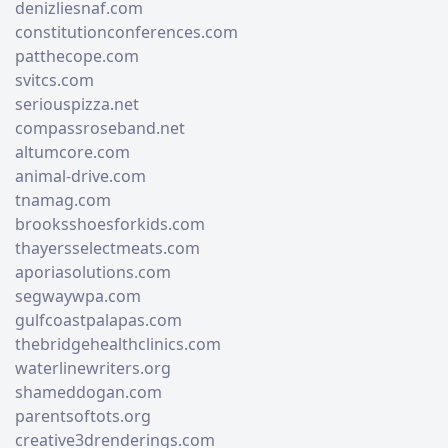
denizliesnaf.com
constitutionconferences.com
patthecope.com
svitcs.com
seriouspizza.net
compassroseband.net
altumcore.com
animal-drive.com
tnamag.com
brooksshoesforkids.com
thayersselectmeats.com
aporiasolutions.com
segwaywpa.com
gulfcoastpalapas.com
thebridgehealthclinics.com
waterlinewriters.org
shameddogan.com
parentsoftots.org
creative3drenderings.com