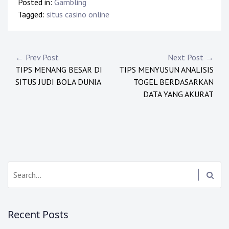
Posted in:
Gambling
Tagged:
situs casino online
Post
← Prev Post
Next Post →
TIPS MENANG BESAR DI
TIPS MENYUSUN ANALISIS
navigation
SITUS JUDI BOLA DUNIA
TOGEL BERDASARKAN
DATA YANG AKURAT
Search:
Recent Posts