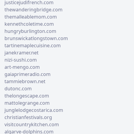
justicejudifrench.com
thewanderingbridge.com
themalleablemom.com
kennethcoletime.com
hungryburlington.com
brunswickatlongstown.com
tartinemaplecuisine.com
janekramer.net
nizi-sushi.com
art-mengo.com
gaiaprimeradio.com
tammiebrown.net
dutonc.com
thelongescape.com
mattolegrange.com
junglelodgecostarica.com
christianfestivals.org
visitcountrykitchen.com
algarve-dolphins.com