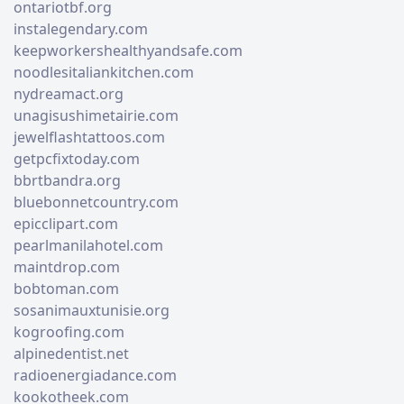
ontariotbf.org
instalegendary.com
keepworkershealthyandsafe.com
noodlesitaliankitchen.com
nydreamact.org
unagisushimetairie.com
jewelflashtattoos.com
getpcfixtoday.com
bbrtbandra.org
bluebonnetcountry.com
epicclipart.com
pearlmanilahotel.com
maintdrop.com
bobtoman.com
sosanimauxtunisie.org
kogroofing.com
alpinedentist.net
radioenergiadance.com
kookotheek.com