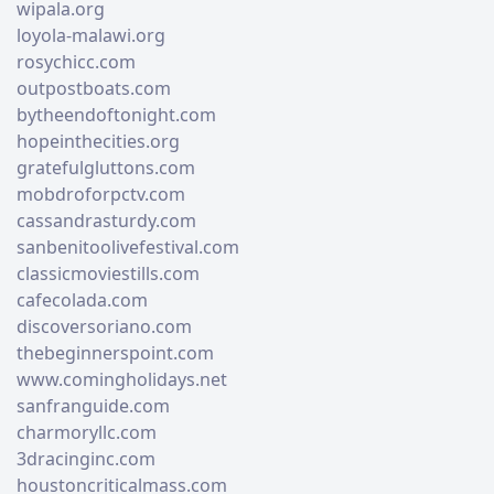
wipala.org
loyola-malawi.org
rosychicc.com
outpostboats.com
bytheendoftonight.com
hopeinthecities.org
gratefulgluttons.com
mobdroforpctv.com
cassandrasturdy.com
sanbenitoolivefestival.com
classicmoviestills.com
cafecolada.com
discoversoriano.com
thebeginnerspoint.com
www.comingholidays.net
sanfranguide.com
charmoryllc.com
3dracinginc.com
houstoncriticalmass.com