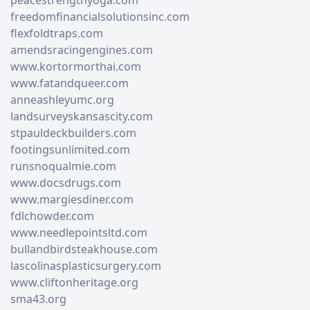
peacestrengthyoga.com
freedomfinancialsolutionsinc.com
flexfoldtraps.com
amendsracingengines.com
www.kortormorthai.com
www.fatandqueer.com
anneashleyumc.org
landsurveyskansascity.com
stpauldeckbuilders.com
footingsunlimited.com
runsnoqualmie.com
www.docsdrugs.com
www.margiesdiner.com
fdlchowder.com
www.needlepointsltd.com
bullandbirdsteakhouse.com
lascolinasplasticsurgery.com
www.cliftonheritage.org
sma43.org