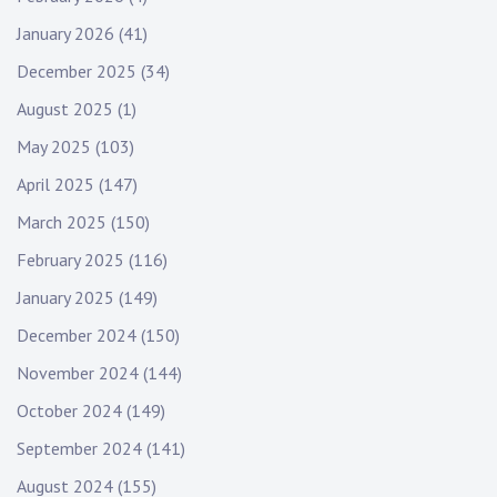
January 2026
(41)
December 2025
(34)
August 2025
(1)
May 2025
(103)
April 2025
(147)
March 2025
(150)
February 2025
(116)
January 2025
(149)
December 2024
(150)
November 2024
(144)
October 2024
(149)
September 2024
(141)
August 2024
(155)