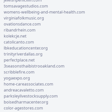
jewishpenicillin.com
tomsavagestudios.com
womens-wellbeing-and-mental-health.com
virginiafolkmusic.org
ovationsdance.com
ribandrhein.com
kolekcje.net
catolicanto.com
lbkeducationcenter.org
trinityriverdallas.org
perfectplace.net
3seasonsthaibistrooakland.com
scribblefire.com
yogaexpo.org
home-careassociates.com
andreacavaletto.com
parksleylivestocksupply.com
boisedharmacenter.org
color-agestores.com