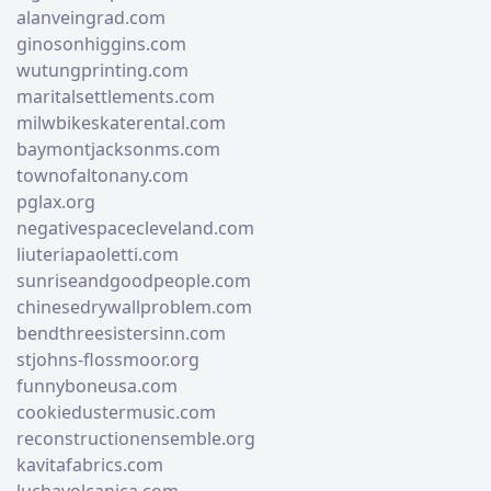
alanveingrad.com
ginosonhiggins.com
wutungprinting.com
maritalsettlements.com
milwbikeskaterental.com
baymontjacksonms.com
townofaltonany.com
pglax.org
negativespacecleveland.com
liuteriapaoletti.com
sunriseandgoodpeople.com
chinesedrywallproblem.com
bendthreesistersinn.com
stjohns-flossmoor.org
funnyboneusa.com
cookiedustermusic.com
reconstructionensemble.org
kavitafabrics.com