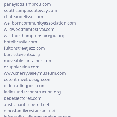
panayiotislamprou.com
southcampusgateway.com
chateaudelisse.com
wellborncommunityassociation.com
wildwoodfilmfestival.com
westnorthamptonshirejpu.org
hotelbrasile.com
fultonstreetjazz.com
bartlettevents.org
moveablecontainer.com
grupolareina.com
www.cherryvalleymuseum.com
cotentinwebdesign.com
oldetradingpost.com
ladiesunderconstruction.org
bebeslectores.com
australiantimberoil.net
dinosfamilyrestaurant.net