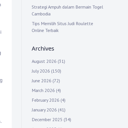
n
Strategi Ampuh dalam Bermain Togel
Cambodia
Tips Memilih Situs Judi Roulette
Online Terbaik
i
Archives
g
August 2026
(31)
July 2026
(150)
ng
June 2026
(72)
March 2026
(4)
February 2026
(4)
January 2026
(41)
December 2025
(34)
.