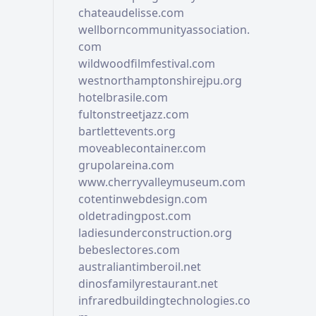
chateaudelisse.com
wellborncommunityassociation.
com
wildwoodfilmfestival.com
westnorthamptonshirejpu.org
hotelbrasile.com
fultonstreetjazz.com
bartlettevents.org
moveablecontainer.com
grupolareina.com
www.cherryvalleymuseum.com
cotentinwebdesign.com
oldetradingpost.com
ladiesunderconstruction.org
bebeslectores.com
australiantimberoil.net
dinosfamilyrestaurant.net
infraredbuildingtechnologies.co