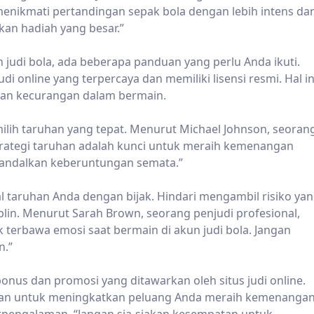
menikmati pertandingan sepak bola dengan lebih intens da
an hadiah yang besar.”
judi bola, ada beberapa panduan yang perlu Anda ikuti.
i online yang terpercaya dan memiliki lisensi resmi. Hal in
 dan kecurangan dalam bermain.
lih taruhan yang tepat. Menurut Michael Johnson, seoran
trategi taruhan adalah kunci untuk meraih kemenangan
gandalkan keberuntungan semata.”
l taruhan Anda dengan bijak. Hindari mengambil risiko ya
iplin. Menurut Sarah Brown, seorang penjudi profesional,
ak terbawa emosi saat bermain di akun judi bola. Jangan
n.”
nus dan promosi yang ditawarkan oleh situs judi online.
han untuk meningkatkan peluang Anda meraih kemenangan