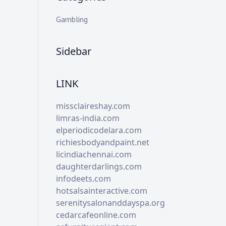
Gambling
Sidebar
LINK
missclaireshay.com
limras-india.com
elperiodicodelara.com
richiesbodyandpaint.net
licindiachennai.com
daughterdarlings.com
infodeets.com
hotsalsainteractive.com
serenitysalonanddayspa.org
cedarcafeonline.com