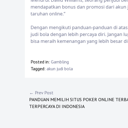
Menurut David Williams, seorang penjudi be
mendapatkan bonus dan promosi dari akun j
taruhan online.”
Dengan mengikuti panduan-panduan di atas,
judi bola dengan lebih percaya diri. Janga
bisa meraih kemenangan yang lebih besar d
Posted in:
Gambling
Tagged:
akun judi bola
Post
← Prev Post
PANDUAN MEMILIH SITUS POKER ONLINE TERB
navigation
TERPERCAYA DI INDONESIA