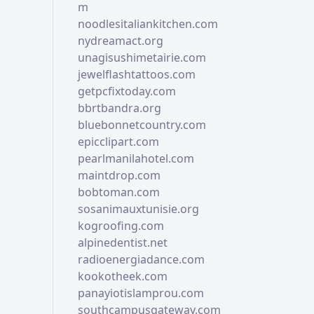
m
noodlesitaliankitchen.com
nydreamact.org
unagisushimetairie.com
jewelflashtattoos.com
getpcfixtoday.com
bbrtbandra.org
bluebonnetcountry.com
epicclipart.com
pearlmanilahotel.com
maintdrop.com
bobtoman.com
sosanimauxtunisie.org
kogroofing.com
alpinedentist.net
radioenergiadance.com
kookotheek.com
panayiotislamprou.com
southcampusgateway.com