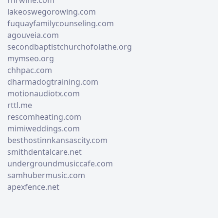
rnrwine.com
lakeoswegorowing.com
fuquayfamilycounseling.com
agouveia.com
secondbaptistchurchofolathe.org
mymseo.org
chhpac.com
dharmadogtraining.com
motionaudiotx.com
rttl.me
rescomheating.com
mimiweddings.com
besthostinnkansascity.com
smithdentalcare.net
undergroundmusiccafe.com
samhubermusic.com
apexfence.net