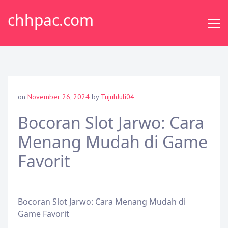
Skip
chhpac.com
to
content
on
November 26, 2024
by
TujuhJuli04
Bocoran Slot Jarwo: Cara
Menang Mudah di Game
Favorit
Bocoran Slot Jarwo: Cara Menang Mudah di
Game Favorit