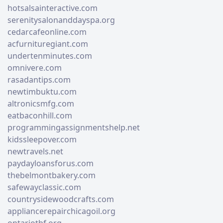
hotsalsainteractive.com
serenitysalonanddayspa.org
cedarcafeonline.com
acfurnituregiant.com
undertenminutes.com
omnivere.com
rasadantips.com
newtimbuktu.com
altronicsmfg.com
eatbaconhill.com
programmingassignmentshelp.net
kidssleepover.com
newtravels.net
paydayloansforus.com
thebelmontbakery.com
safewayclassic.com
countrysidewoodcrafts.com
appliancerepairchicagoil.org