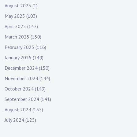
August 2025
(1)
May 2025
(103)
April 2025
(147)
March 2025
(150)
February 2025
(116)
January 2025
(149)
December 2024
(150)
November 2024
(144)
October 2024
(149)
September 2024
(141)
August 2024
(155)
July 2024
(125)