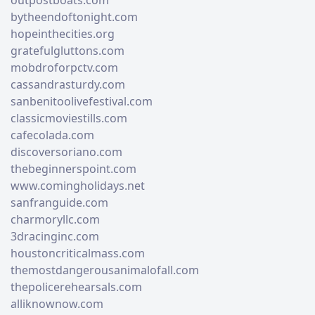
outpostboats.com
bytheendoftonight.com
hopeinthecities.org
gratefulgluttons.com
mobdroforpctv.com
cassandrasturdy.com
sanbenitoolivefestival.com
classicmoviestills.com
cafecolada.com
discoversoriano.com
thebeginnerspoint.com
www.comingholidays.net
sanfranguide.com
charmoryllc.com
3dracinginc.com
houstoncriticalmass.com
themostdangerousanimalofall.com
thepolicerehearsals.com
alliknownow.com