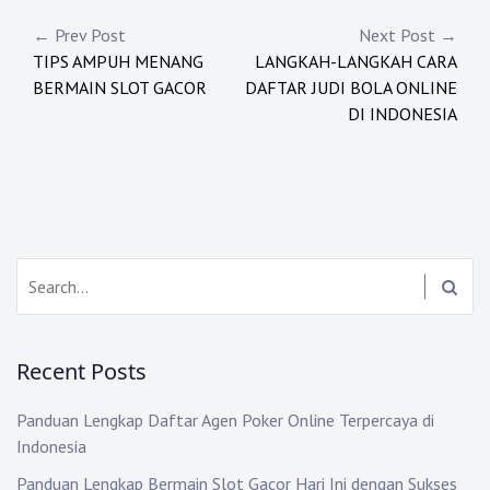
Post
← Prev Post
Next Post →
TIPS AMPUH MENANG
LANGKAH-LANGKAH CARA
navigation
BERMAIN SLOT GACOR
DAFTAR JUDI BOLA ONLINE
DI INDONESIA
Search:
Recent Posts
Panduan Lengkap Daftar Agen Poker Online Terpercaya di
Indonesia
Panduan Lengkap Bermain Slot Gacor Hari Ini dengan Sukses