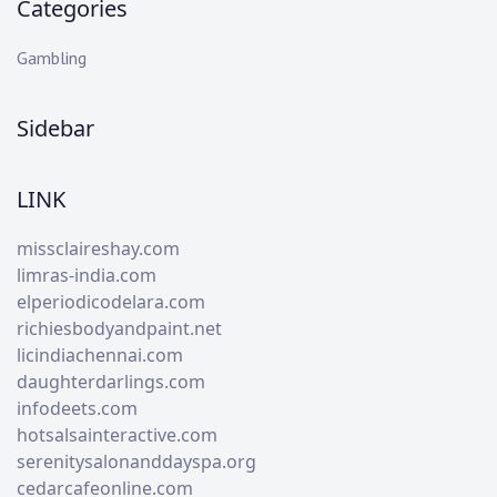
Categories
Gambling
Sidebar
LINK
missclaireshay.com
limras-india.com
elperiodicodelara.com
richiesbodyandpaint.net
licindiachennai.com
daughterdarlings.com
infodeets.com
hotsalsainteractive.com
serenitysalonanddayspa.org
cedarcafeonline.com