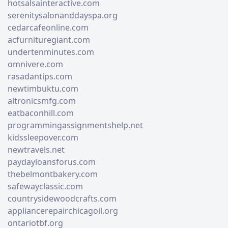
hotsalsainteractive.com
serenitysalonanddayspa.org
cedarcafeonline.com
acfurnituregiant.com
undertenminutes.com
omnivere.com
rasadantips.com
newtimbuktu.com
altronicsmfg.com
eatbaconhill.com
programmingassignmentshelp.net
kidssleepover.com
newtravels.net
paydayloansforus.com
thebelmontbakery.com
safewayclassic.com
countrysidewoodcrafts.com
appliancerepairchicagoil.org
ontariotbf.org