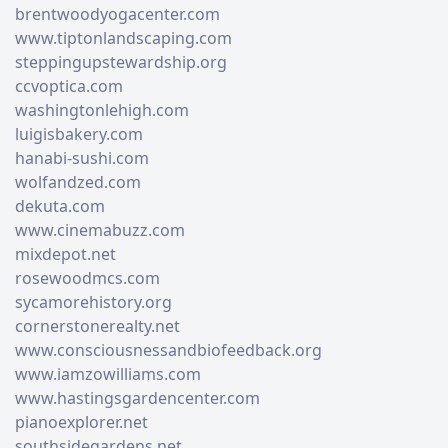
brentwoodyogacenter.com
www.tiptonlandscaping.com
steppingupstewardship.org
ccvoptica.com
washingtonlehigh.com
luigisbakery.com
hanabi-sushi.com
wolfandzed.com
dekuta.com
www.cinemabuzz.com
mixdepot.net
rosewoodmcs.com
sycamorehistory.org
cornerstonerealty.net
www.consciousnessandbiofeedback.org
www.iamzowilliams.com
www.hastingsgardencenter.com
pianoexplorer.net
southsidegardens.net