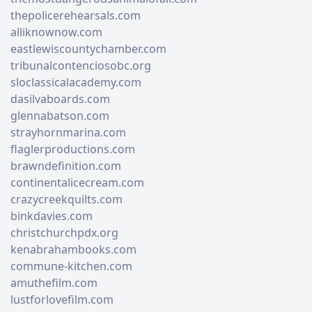
thepolicerehearsals.com
alliknownow.com
eastlewiscountychamber.com
tribunalcontenciosobc.org
sloclassicalacademy.com
dasilvaboards.com
glennabatson.com
strayhornmarina.com
flaglerproductions.com
brawndefinition.com
continentalicecream.com
crazycreekquilts.com
binkdavies.com
christchurchpdx.org
kenabrahambooks.com
commune-kitchen.com
amuthefilm.com
lustforlovefilm.com