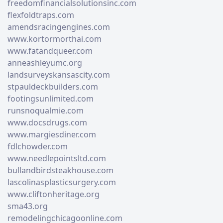
freedomfinancialsolutionsinc.com
flexfoldtraps.com
amendsracingengines.com
www.kortormorthai.com
www.fatandqueer.com
anneashleyumc.org
landsurveyskansascity.com
stpauldeckbuilders.com
footingsunlimited.com
runsnoqualmie.com
www.docsdrugs.com
www.margiesdiner.com
fdlchowder.com
www.needlepointsltd.com
bullandbirdsteakhouse.com
lascolinasplasticsurgery.com
www.cliftonheritage.org
sma43.org
remodelingchicagoonline.com