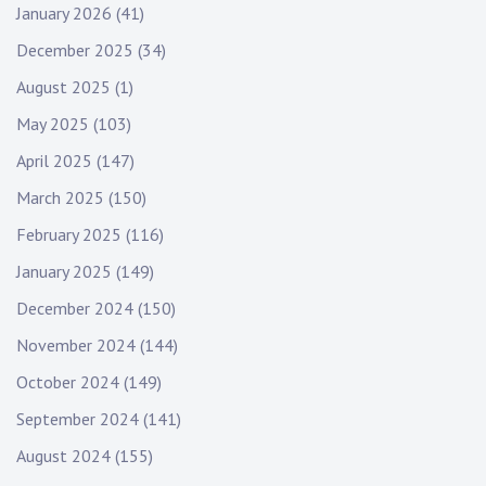
January 2026
(41)
December 2025
(34)
August 2025
(1)
May 2025
(103)
April 2025
(147)
March 2025
(150)
February 2025
(116)
January 2025
(149)
December 2024
(150)
November 2024
(144)
October 2024
(149)
September 2024
(141)
August 2024
(155)