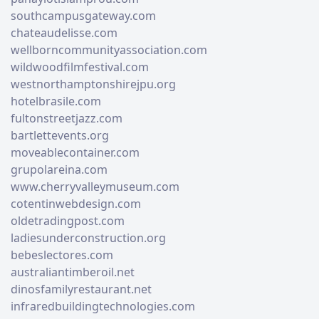
southcampusgateway.com
chateaudelisse.com
wellborncommunityassociation.com
wildwoodfilmfestival.com
westnorthamptonshirejpu.org
hotelbrasile.com
fultonstreetjazz.com
bartlettevents.org
moveablecontainer.com
grupolareina.com
www.cherryvalleymuseum.com
cotentinwebdesign.com
oldetradingpost.com
ladiesunderconstruction.org
bebeslectores.com
australiantimberoil.net
dinosfamilyrestaurant.net
infraredbuildingtechnologies.com