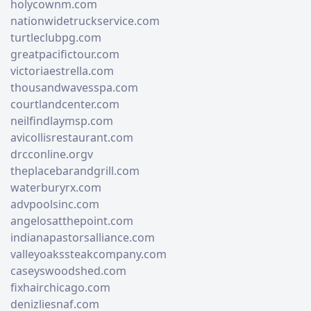
holycownm.com
nationwidetruckservice.com
turtleclubpg.com
greatpacifictour.com
victoriaestrella.com
thousandwavesspa.com
courtlandcenter.com
neilfindlaymsp.com
avicollisrestaurant.com
drcconline.org
v
theplacebarandgrill.com
waterburyrx.com
advpoolsinc.com
angelosatthepoint.com
indianapastorsalliance.com
valleyoakssteakcompany.com
caseyswoodshed.com
fixhairchicago.com
denizliesnaf.com