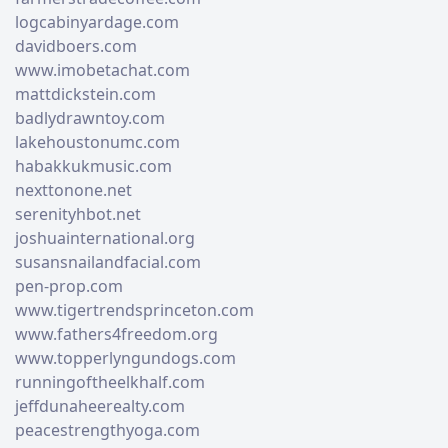
logcabinyardage.com
davidboers.com
www.imobetachat.com
mattdickstein.com
badlydrawntoy.com
lakehoustonumc.com
habakkukmusic.com
nexttonone.net
serenityhbot.net
joshuainternational.org
susansnailandfacial.com
pen-prop.com
www.tigertrendsprinceton.com
www.fathers4freedom.org
www.topperlyngundogs.com
runningoftheelkhalf.com
jeffdunaheerealty.com
peacestrengthyoga.com