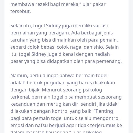
membawa rezeki bagi mereka,” ujar pakar
tersebut.
Selain itu, togel Sidney juga memiliki variasi
permainan yang beragam. Ada berbagai jenis
taruhan yang bisa dimainkan oleh para pemain,
seperti colok bebas, colok naga, dan shio. Selain
itu, togel Sidney juga dikenal dengan hadiah
besar yang bisa didapatkan oleh para pemenang.
Namun, perlu diingat bahwa bermain togel
adalah bentuk perjudian yang harus dilakukan
dengan bijak. Menurut seorang psikolog
terkenal, bermain togel bisa membuat seseorang
kecanduan dan merugikan diri sendiri jika tidak
dilakukan dengan kontrol yang baik. “Penting
bagi para pemain togel untuk selalu mengontrol
emosi dan nafsu berjudi agar tidak terjerumus ke
dalam masalah keuangan,” ujar psikolog