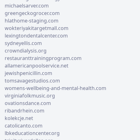
michaelsarver.com
greengeckogrocer.com
hlathome-staging.com
wokteriyakitargetmall.com
lexingtondentalcenter.com
sydneyellis.com
crowndialysis.org
restauranttrainingprogram.com
allamericanpoolservice.net
jewishpenicillin.com
tomsavagestudios.com
womens-wellbeing-and-mental-health.com
virginiafolkmusic.org
ovationsdance.com
ribandrhein.com
kolekcje.net
catolicanto.com
lbkeducationcenter.org