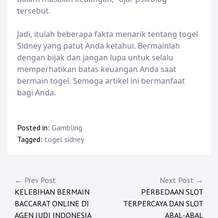
tersebut.
Jadi, itulah beberapa fakta menarik tentang togel
Sidney yang patut Anda ketahui. Bermainlah
dengan bijak dan jangan lupa untuk selalu
memperhatikan batas keuangan Anda saat
bermain togel. Semoga artikel ini bermanfaat
bagi Anda.
Posted in:
Gambling
Tagged:
togel sidney
Post
← Prev Post
Next Post →
KELEBIHAN BERMAIN
PERBEDAAN SLOT
navigation
BACCARAT ONLINE DI
TERPERCAYA DAN SLOT
AGEN JUDI INDONESIA
ABAL-ABAL