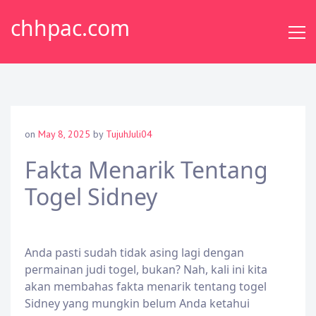
Skip
chhpac.com
to
content
on
May 8, 2025
by
TujuhJuli04
Fakta Menarik Tentang
Togel Sidney
Anda pasti sudah tidak asing lagi dengan
permainan judi togel, bukan? Nah, kali ini kita
akan membahas fakta menarik tentang togel
Sidney yang mungkin belum Anda ketahui