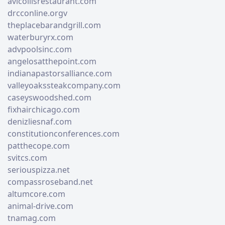
avicollisrestaurant.com
drcconline.org
v
theplacebarandgrill.com
waterburyrx.com
advpoolsinc.com
angelosatthepoint.com
indianapastorsalliance.com
valleyoakssteakcompany.com
caseyswoodshed.com
fixhairchicago.com
denizliesnaf.com
constitutionconferences.com
patthecope.com
svitcs.com
seriouspizza.net
compassroseband.net
altumcore.com
animal-drive.com
tnamag.com