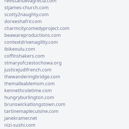
revistanuevagrecia.com
stjames-church.com
scotty2naughty.com
doreeshafrir.com
charmcitycomedyproject.com
beawareproductions.com
contextdrivenagility.com
ibikeoulu.com
coffinshakers.com
stmaryofczestochowa.org
justicejudifrench.com
thewanderingbridge.com
themalleablemom.com
kennethcoletime.com
hungryburlington.com
brunswickatlongstown.com
tartinemaplecuisine.com
janekramer.net
nizi-sushi.com