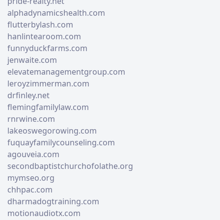
pride-realty.net
alphadynamicshealth.com
flutterbylash.com
hanlintearoom.com
funnyduckfarms.com
jenwaite.com
elevatemanagementgroup.com
leroyzimmerman.com
drfinley.net
flemingfamilylaw.com
rnrwine.com
lakeoswegorowing.com
fuquayfamilycounseling.com
agouveia.com
secondbaptistchurchofolathe.org
mymseo.org
chhpac.com
dharmadogtraining.com
motionaudiotx.com