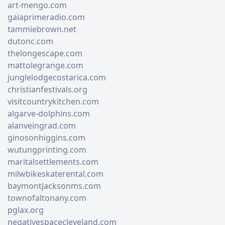
art-mengo.com
gaiaprimeradio.com
tammiebrown.net
dutonc.com
thelongescape.com
mattolegrange.com
junglelodgecostarica.com
christianfestivals.org
visitcountrykitchen.com
algarve-dolphins.com
alanveingrad.com
ginosonhiggins.com
wutungprinting.com
maritalsettlements.com
milwbikeskaterental.com
baymontjacksonms.com
townofaltonany.com
pglax.org
negativespacecleveland.com