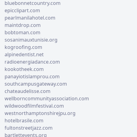
bluebonnetcountry.com
epicclipart.com
pearlmanilahotel.com
maintdrop.com
bobtoman.com
sosanimauxtunisie.org
kogroofing.com
alpinedentist.net
radioenergiadance.com
kookotheek.com
panayiotislamprou.com
southcampusgateway.com
chateaudelisse.com
wellborncommunityassociation.com
wildwoodfilmfestival.com
westnorthamptonshirejpu.org
hotelbrasile.com
fultonstreetjazz.com
bartlettevents.org