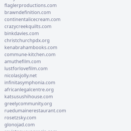
flaglerproductions.com
brawndefinition.com
continentalicecream.com
crazycreekquilts.com
binkdavies.com
christchurchpdx.org
kenabrahambooks.com
commune-kitchen.com
amuthefilm.com
lustforlovefilm.com
nicolasjolly.net
infinitasymphonia.com
africanlegalcentre.org
katsusushihouse.com
greelycommunity.org
ruedumainerestaurant.com
rosetzsky.com
glonojad.com