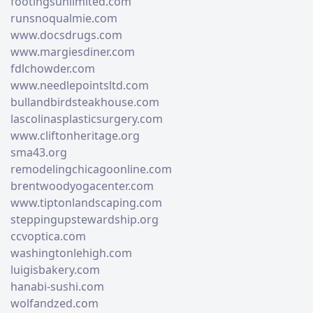
footingsunlimited.com
runsnoqualmie.com
www.docsdrugs.com
www.margiesdiner.com
fdlchowder.com
www.needlepointsltd.com
bullandbirdsteakhouse.com
lascolinasplasticsurgery.com
www.cliftonheritage.org
sma43.org
remodelingchicagoonline.com
brentwoodyogacenter.com
www.tiptonlandscaping.com
steppingupstewardship.org
ccvoptica.com
washingtonlehigh.com
luigisbakery.com
hanabi-sushi.com
wolfandzed.com