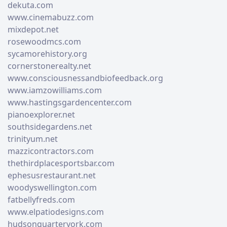
dekuta.com
www.cinemabuzz.com
mixdepot.net
rosewoodmcs.com
sycamorehistory.org
cornerstonerealty.net
www.consciousnessandbiofeedback.org
www.iamzowilliams.com
www.hastingsgardencenter.com
pianoexplorer.net
southsidegardens.net
trinityum.net
mazzicontractors.com
thethirdplacesportsbar.com
ephesusrestaurant.net
woodyswellington.com
fatbellyfreds.com
www.elpatiodesigns.com
hudsonquarteryork.com