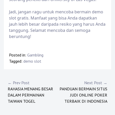
Jadi, jangan ragu untuk mencoba bermain demo
slot gratis. Manfaat yang bisa Anda dapatkan
jauh lebih besar daripada resiko yang harus Anda
tanggung. Selamat mencoba dan semoga
beruntung!
Posted in:
Gambling
Tagged:
demo slot
Post
← Prev Post
Next Post →
RAHASIA MENANG BESAR
PANDUAN BERMAIN SITUS
navigation
DALAM PERMAINAN
JUDI ONLINE POKER
TAIWAN TOGEL
TERBAIK DI INDONESIA