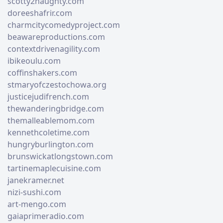
scotty2naughty.com
doreeshafrir.com
charmcitycomedyproject.com
beawareproductions.com
contextdrivenagility.com
ibikeoulu.com
coffinshakers.com
stmaryofczestochowa.org
justicejudifrench.com
thewanderingbridge.com
themalleablemom.com
kennethcoletime.com
hungryburlington.com
brunswickatlongstown.com
tartinemaplecuisine.com
janekramer.net
nizi-sushi.com
art-mengo.com
gaiaprimeradio.com