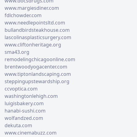
www.docsdrugs.com
www.margiesdiner.com
fdlchowder.com
www.needlepointsltd.com
bullandbirdsteakhouse.com
lascolinasplasticsurgery.com
www.cliftonheritage.org
sma43.org
remodelingchicagoonline.com
brentwoodyogacenter.com
www.tiptonlandscaping.com
steppingupstewardship.org
ccvoptica.com
washingtonlehigh.com
luigisbakery.com
hanabi-sushi.com
wolfandzed.com
dekuta.com
www.cinemabuzz.com