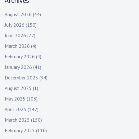
Archives
August 2026
(44)
July 2026
(150)
June 2026
(72)
March 2026
(4)
February 2026
(4)
January 2026
(41)
December 2025
(34)
August 2025
(1)
May 2025
(103)
April 2025
(147)
March 2025
(150)
February 2025
(116)