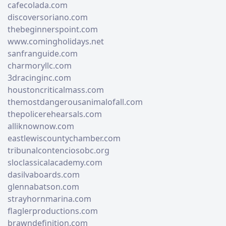
cafecolada.com
discoversoriano.com
thebeginnerspoint.com
www.comingholidays.net
sanfranguide.com
charmoryllc.com
3dracinginc.com
houstoncriticalmass.com
themostdangerousanimalofall.com
thepolicerehearsals.com
alliknownow.com
eastlewiscountychamber.com
tribunalcontenciosobc.org
sloclassicalacademy.com
dasilvaboards.com
glennabatson.com
strayhornmarina.com
flaglerproductions.com
brawndefinition.com