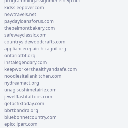
programmingassignmentshelp.net
kidssleepover.com
newtravels.net
paydayloansforus.com
thebelmontbakery.com
safewayclassic.com
countrysidewoodcrafts.com
appliancerepairchicagoil.org
ontariotbf.org
instalegendary.com
keepworkershealthyandsafe.com
noodlesitaliankitchen.com
nydreamact.org
unagisushimetairie.com
jewelflashtattoos.com
getpcfixtoday.com
bbrtbandra.org
bluebonnetcountry.com
epicclipart.com