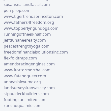
susansnailandfacial.com
pen-prop.com
www.tigertrendsprinceton.com
www.fathers4freedom.org
www.topperlyngundogs.com
runningoftheelkhalf.com
jeffdunaheerealty.com
peacestrengthyoga.com
freedomfinancialsolutionsinc.com
flexfoldtraps.com
amendsracingengines.com
www.kortormorthai.com
www.fatandqueer.com
anneashleyumc.org
landsurveyskansascity.com
stpauldeckbuilders.com
footingsunlimited.com
runsnoqualmie.com