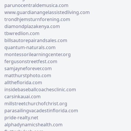
parunocentraldemusica.com
www.guardianangelassistedliving.com
trondhjemsturnforening.com
diamondplazakenya.com
tbwredlion.com
billsautorepairandsales.com
quantum-naturals.com
montessorilearningcenter.org
fergusonstreetfest.com
samjayneforever.com
matthurstphoto.com
alltheflorida.com
insidebaseballcoachesclinic.com
carsinkauai.com
millstreetchurchofchrist.org
parasailingvacadestinflorida.com
pride-realty.net
alphadynamicshealth.com