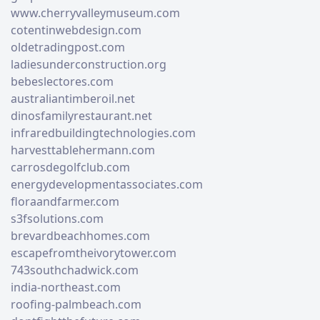
www.cherryvalleymuseum.com
cotentinwebdesign.com
oldetradingpost.com
ladiesunderconstruction.org
bebeslectores.com
australiantimberoil.net
dinosfamilyrestaurant.net
infraredbuildingtechnologies.com
harvesttablehermann.com
carrosdegolfclub.com
energydevelopmentassociates.com
floraandfarmer.com
s3fsolutions.com
brevardbeachhomes.com
escapefromtheivorytower.com
743southchadwick.com
india-northeast.com
roofing-palmbeach.com