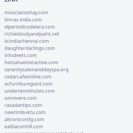
missclaireshay.com
limras-india.com
elperiodicodelara.com
richiesbodyandpaint.net
licindiachennai.com
daughterdarlings.com
infodeets.com
hotsalsainteractive.com
serenitysalonanddayspa.org
cedarcafeonline.com
acfurnituregiant.com
undertenminutes.com
omnivere.com
rasadantips.com
newtimbuktu.com
altronicsmfg.com
eatbaconhill.com