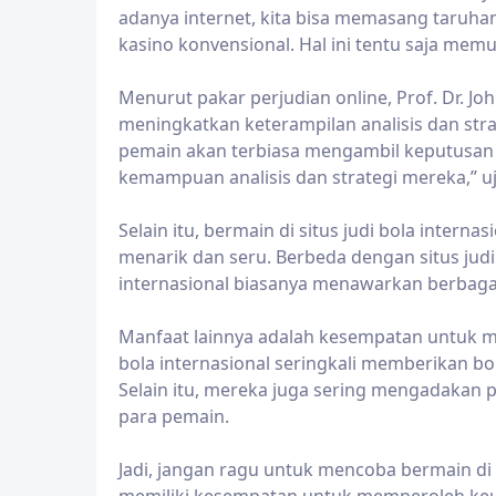
adanya internet, kita bisa memasang taruhan
kasino konvensional. Hal ini tentu saja mem
Menurut pakar perjudian online, Prof. Dr. Joh
meningkatkan keterampilan analisis dan strat
pemain akan terbiasa mengambil keputusan y
kemampuan analisis dan strategi mereka,” uj
Selain itu, bermain di situs judi bola inte
menarik dan seru. Berbeda dengan situs judi
internasional biasanya menawarkan berbagai 
Manfaat lainnya adalah kesempatan untuk me
bola internasional seringkali memberikan 
Selain itu, mereka juga sering mengadaka
para pemain.
Jadi, jangan ragu untuk mencoba bermain di s