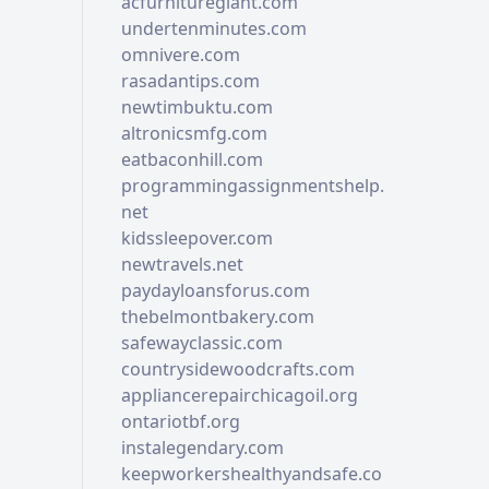
acfurnituregiant.com
undertenminutes.com
omnivere.com
rasadantips.com
newtimbuktu.com
altronicsmfg.com
eatbaconhill.com
programmingassignmentshelp.
net
kidssleepover.com
newtravels.net
paydayloansforus.com
thebelmontbakery.com
safewayclassic.com
countrysidewoodcrafts.com
appliancerepairchicagoil.org
ontariotbf.org
instalegendary.com
keepworkershealthyandsafe.co