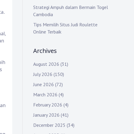
Strategi Ampuh dalam Bermain Togel
ta.
Cambodia
Tips Memilih Situs Judi Roulette
Online Terbaik
al,
an
Archives
bih
August 2026
(31)
s
July 2026
(150)
June 2026
(72)
i
March 2026
(4)
February 2026
(4)
gan
January 2026
(41)
December 2025
(34)