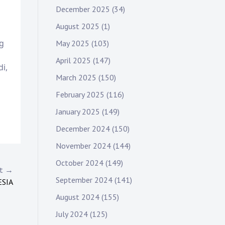
December 2025
(34)
August 2025
(1)
g
May 2025
(103)
April 2025
(147)
i,
March 2025
(150)
February 2025
(116)
January 2025
(149)
December 2024
(150)
November 2024
(144)
October 2024
(149)
st →
September 2024
(141)
ESIA
August 2024
(155)
July 2024
(125)