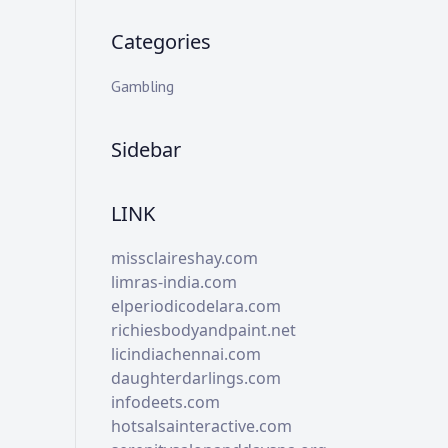
Categories
Gambling
Sidebar
LINK
missclaireshay.com
limras-india.com
elperiodicodelara.com
richiesbodyandpaint.net
licindiachennai.com
daughterdarlings.com
infodeets.com
hotsalsainteractive.com