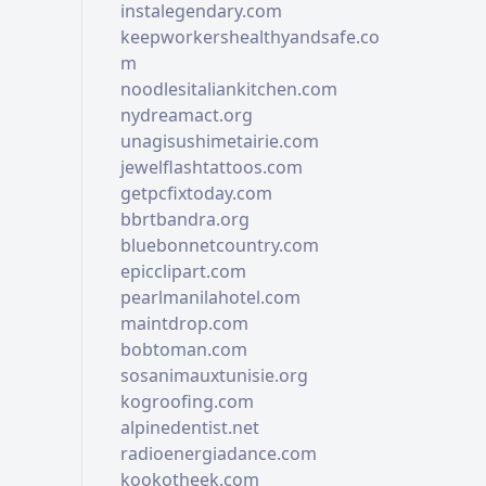
instalegendary.com
keepworkershealthyandsafe.co
m
noodlesitaliankitchen.com
nydreamact.org
unagisushimetairie.com
jewelflashtattoos.com
getpcfixtoday.com
bbrtbandra.org
bluebonnetcountry.com
epicclipart.com
pearlmanilahotel.com
maintdrop.com
bobtoman.com
sosanimauxtunisie.org
kogroofing.com
alpinedentist.net
radioenergiadance.com
kookotheek.com