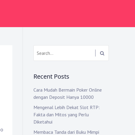
Search:
Recent Posts
Cara Mudah Bermain Poker Online
dengan Deposit Hanya 10000
Mengenal Lebih Dekat Slot RTP:
Fakta dan Mitos yang Perlu
Diketahui
mo
Membaca Tanda dari Buku Mimpi