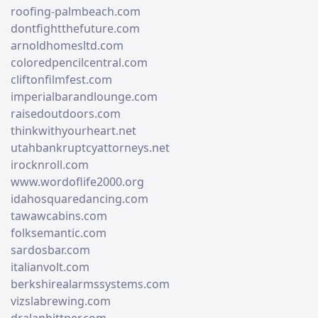
roofing-palmbeach.com
dontfightthefuture.com
arnoldhomesltd.com
coloredpencilcentral.com
cliftonfilmfest.com
imperialbarandlounge.com
raisedoutdoors.com
thinkwithyourheart.net
utahbankruptcyattorneys.net
irocknroll.com
www.wordoflife2000.org
idahosquaredancing.com
tawawcabins.com
folksemantic.com
sardosbar.com
italianvolt.com
berkshirealarmssystems.com
vizslabrewing.com