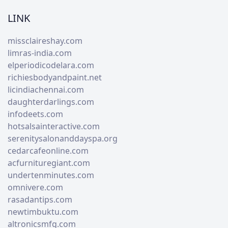
LINK
missclaireshay.com
limras-india.com
elperiodicodelara.com
richiesbodyandpaint.net
licindiachennai.com
daughterdarlings.com
infodeets.com
hotsalsainteractive.com
serenitysalonanddayspa.org
cedarcafeonline.com
acfurnituregiant.com
undertenminutes.com
omnivere.com
rasadantips.com
newtimbuktu.com
altronicsmfg.com