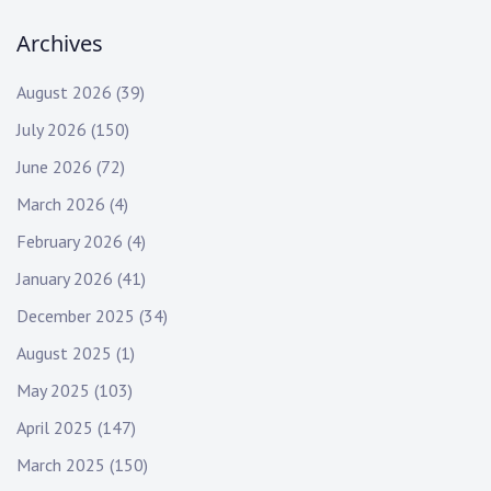
Archives
August 2026
(39)
July 2026
(150)
June 2026
(72)
March 2026
(4)
February 2026
(4)
January 2026
(41)
December 2025
(34)
August 2025
(1)
May 2025
(103)
April 2025
(147)
March 2025
(150)