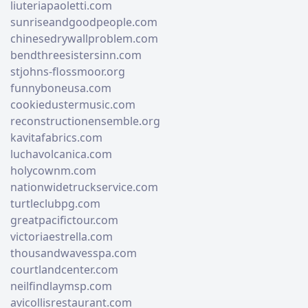
liuteriapaoletti.com
sunriseandgoodpeople.com
chinesedrywallproblem.com
bendthreesistersinn.com
stjohns-flossmoor.org
funnyboneusa.com
cookiedustermusic.com
reconstructionensemble.org
kavitafabrics.com
luchavolcanica.com
holycownm.com
nationwidetruckservice.com
turtleclubpg.com
greatpacifictour.com
victoriaestrella.com
thousandwavesspa.com
courtlandcenter.com
neilfindlaymsp.com
avicollisrestaurant.com