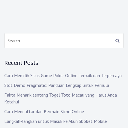
Search:
Recent Posts
Cara Memilih Situs Game Poker Online Terbaik dan Terpercaya
Slot Demo Pragmatic: Panduan Lengkap untuk Pemula
Fakta Menarik tentang Togel Toto Macau yang Harus Anda
Ketahui
Cara Mendaftar dan Bermain Sicbo Online
Langkah-langkah untuk Masuk ke Akun Sbobet Mobile