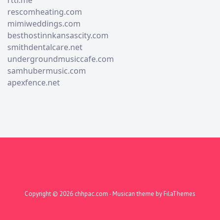
rttl.me
rescomheating.com
mimiweddings.com
besthostinnkansascity.com
smithdentalcare.net
undergroundmusiccafe.com
samhubermusic.com
apexfence.net
Copyright © 2026
chhpac.com
- Musican theme by
FilaThemes