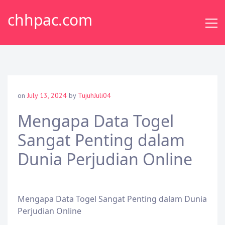
Skip
chhpac.com
to
content
on
July 13, 2024
by
TujuhJuli04
Mengapa Data Togel
Sangat Penting dalam
Dunia Perjudian Online
Mengapa Data Togel Sangat Penting dalam Dunia
Perjudian Online