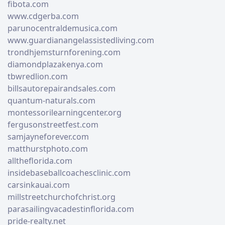
fibota.com
www.cdgerba.com
parunocentraldemusica.com
www.guardianangelassistedliving.com
trondhjemsturnforening.com
diamondplazakenya.com
tbwredlion.com
billsautorepairandsales.com
quantum-naturals.com
montessorilearningcenter.org
fergusonstreetfest.com
samjayneforever.com
matthurstphoto.com
alltheflorida.com
insidebaseballcoachesclinic.com
carsinkauai.com
millstreetchurchofchrist.org
parasailingvacadestinflorida.com
pride-realty.net