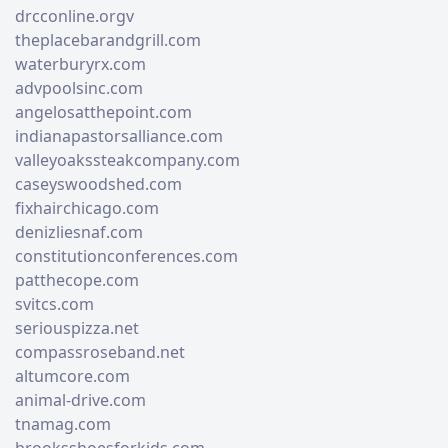
drcconline.org
v
theplacebarandgrill.com
waterburyrx.com
advpoolsinc.com
angelosatthepoint.com
indianapastorsalliance.com
valleyoakssteakcompany.com
caseyswoodshed.com
fixhairchicago.com
denizliesnaf.com
constitutionconferences.com
patthecope.com
svitcs.com
seriouspizza.net
compassroseband.net
altumcore.com
animal-drive.com
tnamag.com