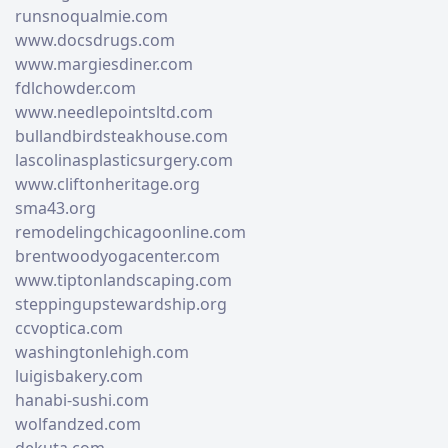
runsnoqualmie.com
www.docsdrugs.com
www.margiesdiner.com
fdlchowder.com
www.needlepointsltd.com
bullandbirdsteakhouse.com
lascolinasplasticsurgery.com
www.cliftonheritage.org
sma43.org
remodelingchicagoonline.com
brentwoodyogacenter.com
www.tiptonlandscaping.com
steppingupstewardship.org
ccvoptica.com
washingtonlehigh.com
luigisbakery.com
hanabi-sushi.com
wolfandzed.com