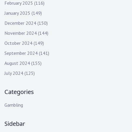
February 2025
(116)
January 2025
(149)
December 2024
(150)
November 2024
(144)
October 2024
(149)
September 2024
(141)
August 2024
(155)
July 2024
(125)
Categories
Gambling
Sidebar