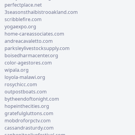
perfectplace.net
3seasonsthaibistrooakland.com
scribblefire.com
yogaexpo.org
home-careassociates.com
andreacavaletto.com
parksleylivestocksupply.com
boisedharmacenter.org
color-agestores.com
wipala.org
loyola-malawi.org
rosychicc.com
outpostboats.com
bytheendoftonight.com
hopeinthecities.org
gratefulgluttons.com
mobdroforpctv.com
cassandrasturdy.com