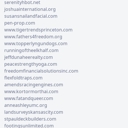
serenityhbot.net
joshuainternational.org
susansnailandfacial.com
pen-prop.com
www.tigertrendsprinceton.com
www.fathers4freedom.org
www.topperlyngundogs.com
runningoftheelkhalf.com
jeffdunaheerealty.com
peacestrengthyoga.com
freedomfinancialsolutionsinc.com
flexfoldtraps.com
amendsracingengines.com
www.kortormorthai.com
www.fatandqueer.com
anneashleyumc.org
landsurveyskansascity.com
stpauldeckbuilders.com
footingsunlimited.com