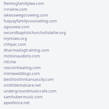
flemingfamilylaw.com
rnrwine.com
lakeoswegorowing.com
fuquayfamilycounseling.com
agouveia.com
secondbaptistchurchofolathe.org
mymseo.org
chhpac.com
dharmadogtraining.com
motionaudiotx.com
rttl.me
rescomheating.com
mimiweddings.com
besthostinnkansascity.com
smithdentalcare.net
undergroundmusiccafe.com
samhubermusic.com
apexfence.net