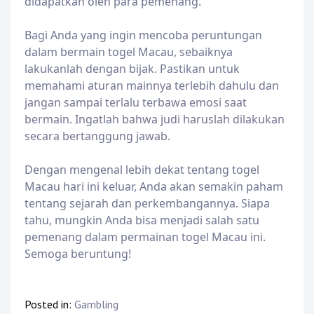
didapatkan oleh para pemenang.
Bagi Anda yang ingin mencoba peruntungan
dalam bermain togel Macau, sebaiknya
lakukanlah dengan bijak. Pastikan untuk
memahami aturan mainnya terlebih dahulu dan
jangan sampai terlalu terbawa emosi saat
bermain. Ingatlah bahwa judi haruslah dilakukan
secara bertanggung jawab.
Dengan mengenal lebih dekat tentang togel
Macau hari ini keluar, Anda akan semakin paham
tentang sejarah dan perkembangannya. Siapa
tahu, mungkin Anda bisa menjadi salah satu
pemenang dalam permainan togel Macau ini.
Semoga beruntung!
Posted in:
Gambling