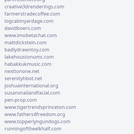
creative3drenderings.com
farmerstradecoffee.com
logcabinyardage.com
davidboers.com
www.imobetachat.com
mattdickstein.com
badlydrawntoy.com
lakehoustonumc.com
habakkukmusic.com
nexttonone.net
serenityhbot.net
joshuainternational.org
susansnailandfacial.com
pen-prop.com
www.tigertrendsprinceton.com
www.fathers4freedom.org
www.topperlyngundogs.com
runningoftheelkhalf.com