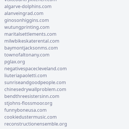
algarve-dolphins.com
alanveingrad.com
ginosonhiggins.com
wutungprinting.com
maritalsettlements.com
milwbikeskaterental.com
baymontjacksonms.com
townofaltonany.com
pglax.org
negativespacecleveland.com
liuteriapaoletti.com
sunriseandgoodpeople.com
chinesedrywallproblem.com
bendthreesistersinn.com
stjohns-flossmoor.org
funnyboneusa.com
cookiedustermusic.com
reconstructionensemble.org