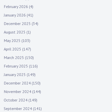
February 2026
(4)
January 2026
(41)
December 2025
(34)
August 2025
(1)
May 2025
(103)
April 2025
(147)
March 2025
(150)
February 2025
(116)
January 2025
(149)
December 2024
(150)
November 2024
(144)
October 2024
(149)
September 2024
(141)