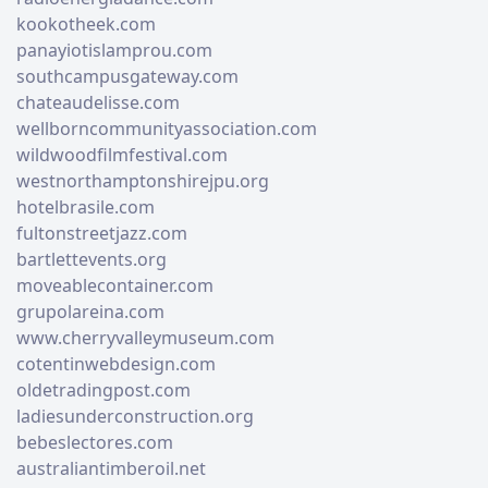
kookotheek.com
panayiotislamprou.com
southcampusgateway.com
chateaudelisse.com
wellborncommunityassociation.com
wildwoodfilmfestival.com
westnorthamptonshirejpu.org
hotelbrasile.com
fultonstreetjazz.com
bartlettevents.org
moveablecontainer.com
grupolareina.com
www.cherryvalleymuseum.com
cotentinwebdesign.com
oldetradingpost.com
ladiesunderconstruction.org
bebeslectores.com
australiantimberoil.net