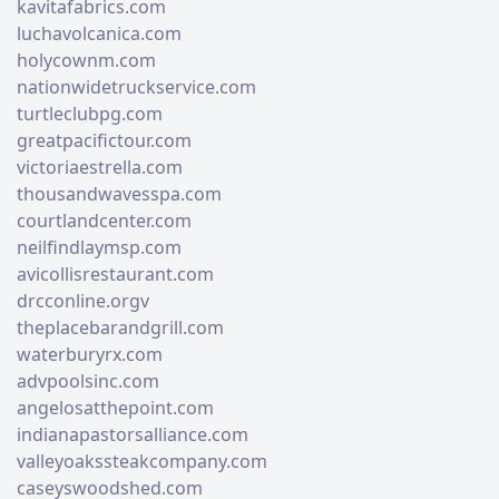
kavitafabrics.com
luchavolcanica.com
holycownm.com
nationwidetruckservice.com
turtleclubpg.com
greatpacifictour.com
victoriaestrella.com
thousandwavesspa.com
courtlandcenter.com
neilfindlaymsp.com
avicollisrestaurant.com
drcconline.org
v
theplacebarandgrill.com
waterburyrx.com
advpoolsinc.com
angelosatthepoint.com
indianapastorsalliance.com
valleyoakssteakcompany.com
caseyswoodshed.com