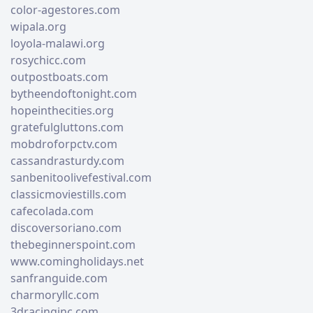
color-agestores.com
wipala.org
loyola-malawi.org
rosychicc.com
outpostboats.com
bytheendoftonight.com
hopeinthecities.org
gratefulgluttons.com
mobdroforpctv.com
cassandrasturdy.com
sanbenitoolivefestival.com
classicmoviestills.com
cafecolada.com
discoversoriano.com
thebeginnerspoint.com
www.comingholidays.net
sanfranguide.com
charmoryllc.com
3dracinginc.com