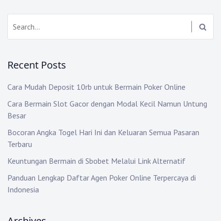
Search:
Recent Posts
Cara Mudah Deposit 10rb untuk Bermain Poker Online
Cara Bermain Slot Gacor dengan Modal Kecil Namun Untung
Besar
Bocoran Angka Togel Hari Ini dan Keluaran Semua Pasaran
Terbaru
Keuntungan Bermain di Sbobet Melalui Link Alternatif
Panduan Lengkap Daftar Agen Poker Online Terpercaya di
Indonesia
Archives