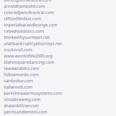
dontfightthefuture.com
arnoldhomesltd.com
coloredpencilcentral.com
cliftonfilmfest.com
imperialbarandlounge.com
raisedoutdoors.com
thinkwithyourheart.net
utahbankruptcyattorneys.net
irocknroll.com
www.wordoflife2000.org
idahosquaredancing.com
tawawcabins.com
folksemantic.com
sardosbar.com
italianvolt.com
berkshirealarmssystems.com
vizslabrewing.com
dralanbittner.com
yannisandlemoni.com