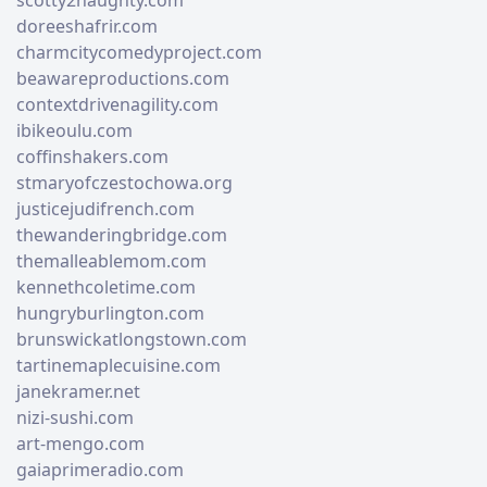
scotty2naughty.com
doreeshafrir.com
charmcitycomedyproject.com
beawareproductions.com
contextdrivenagility.com
ibikeoulu.com
coffinshakers.com
stmaryofczestochowa.org
justicejudifrench.com
thewanderingbridge.com
themalleablemom.com
kennethcoletime.com
hungryburlington.com
brunswickatlongstown.com
tartinemaplecuisine.com
janekramer.net
nizi-sushi.com
art-mengo.com
gaiaprimeradio.com