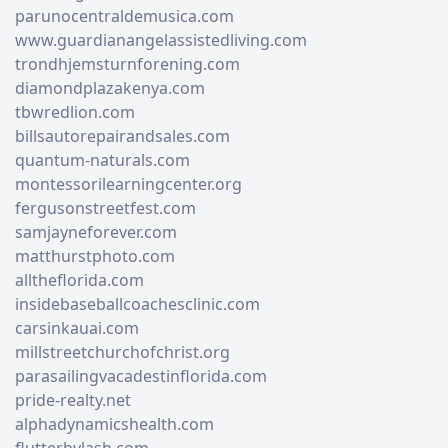
parunocentraldemusica.com
www.guardianangelassistedliving.com
trondhjemsturnforening.com
diamondplazakenya.com
tbwredlion.com
billsautorepairandsales.com
quantum-naturals.com
montessorilearningcenter.org
fergusonstreetfest.com
samjayneforever.com
matthurstphoto.com
alltheflorida.com
insidebaseballcoachesclinic.com
carsinkauai.com
millstreetchurchofchrist.org
parasailingvacadestinflorida.com
pride-realty.net
alphadynamicshealth.com