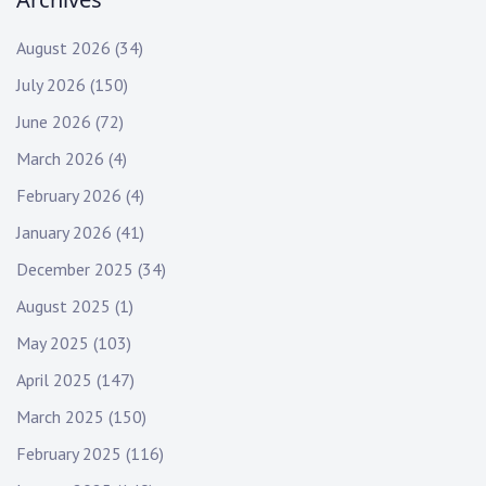
August 2026
(34)
July 2026
(150)
June 2026
(72)
March 2026
(4)
February 2026
(4)
January 2026
(41)
December 2025
(34)
August 2025
(1)
May 2025
(103)
April 2025
(147)
March 2025
(150)
February 2025
(116)