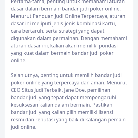
Pertama-tama, penting untuk memahami aturan
dasar dalam bermain bandar judi poker online.
Menurut Panduan Judi Online Terpercaya, aturan
dasar ini meliputi jenis-jenis kombinasi kartu,
cara bertaruh, serta strategi yang dapat
digunakan dalam permainan. Dengan memahami
aturan dasar ini, kalian akan memiliki pondasi
yang kuat dalam bermain bandar judi poker
online.
Selanjutnya, penting untuk memilih bandar judi
poker online yang terpercaya dan aman. Menurut
CEO Situs Judi Terbaik, Jane Doe, pemilihan
bandar judi yang tepat dapat mempengaruhi
kesuksesan kalian dalam bermain. Pastikan
bandar judi yang kalian pilih memiliki lisensi
resmi dan reputasi yang baik di kalangan pemain
judi online.