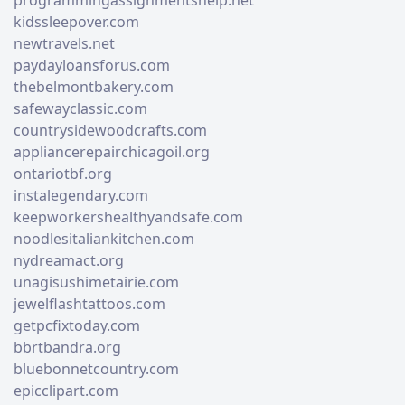
programmingassignmentshelp.net
kidssleepover.com
newtravels.net
paydayloansforus.com
thebelmontbakery.com
safewayclassic.com
countrysidewoodcrafts.com
appliancerepairchicagoil.org
ontariotbf.org
instalegendary.com
keepworkershealthyandsafe.com
noodlesitaliankitchen.com
nydreamact.org
unagisushimetairie.com
jewelflashtattoos.com
getpcfixtoday.com
bbrtbandra.org
bluebonnetcountry.com
epicclipart.com