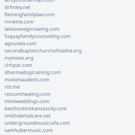
leroyzimmerman.com
drfinley.net
flemingfamilylaw.com
rnrwine.com
lakeoswegorowing.com
fuquayfamilycounseling.com
agouveia.com
secondbaptistchurchofolathe.org
mymseo.org
chhpac.com
dharmadogtraining.com
motionaudiotx.com
rttl.me
rescomheating.com
mimiweddings.com
besthostinnkansascity.com
smithdentalcare.net
undergroundmusiccafe.com
samhubermusic.com