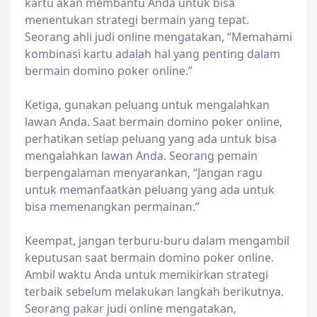
kartu akan membantu Anda untuk bisa
menentukan strategi bermain yang tepat.
Seorang ahli judi online mengatakan, “Memahami
kombinasi kartu adalah hal yang penting dalam
bermain domino poker online.”
Ketiga, gunakan peluang untuk mengalahkan
lawan Anda. Saat bermain domino poker online,
perhatikan setiap peluang yang ada untuk bisa
mengalahkan lawan Anda. Seorang pemain
berpengalaman menyarankan, “Jangan ragu
untuk memanfaatkan peluang yang ada untuk
bisa memenangkan permainan.”
Keempat, jangan terburu-buru dalam mengambil
keputusan saat bermain domino poker online.
Ambil waktu Anda untuk memikirkan strategi
terbaik sebelum melakukan langkah berikutnya.
Seorang pakar judi online mengatakan,