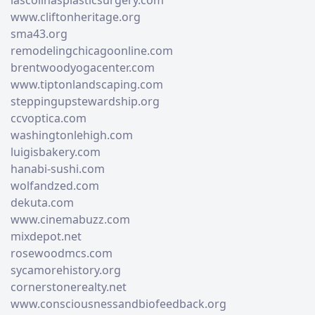
lascolinasplasticsurgery.com
www.cliftonheritage.org
sma43.org
remodelingchicagoonline.com
brentwoodyogacenter.com
www.tiptonlandscaping.com
steppingupstewardship.org
ccvoptica.com
washingtonlehigh.com
luigisbakery.com
hanabi-sushi.com
wolfandzed.com
dekuta.com
www.cinemabuzz.com
mixdepot.net
rosewoodmcs.com
sycamorehistory.org
cornerstonerealty.net
www.consciousnessandbiofeedback.org