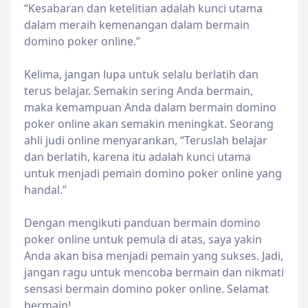
“Kesabaran dan ketelitian adalah kunci utama
dalam meraih kemenangan dalam bermain
domino poker online.”
Kelima, jangan lupa untuk selalu berlatih dan
terus belajar. Semakin sering Anda bermain,
maka kemampuan Anda dalam bermain domino
poker online akan semakin meningkat. Seorang
ahli judi online menyarankan, “Teruslah belajar
dan berlatih, karena itu adalah kunci utama
untuk menjadi pemain domino poker online yang
handal.”
Dengan mengikuti panduan bermain domino
poker online untuk pemula di atas, saya yakin
Anda akan bisa menjadi pemain yang sukses. Jadi,
jangan ragu untuk mencoba bermain dan nikmati
sensasi bermain domino poker online. Selamat
bermain!