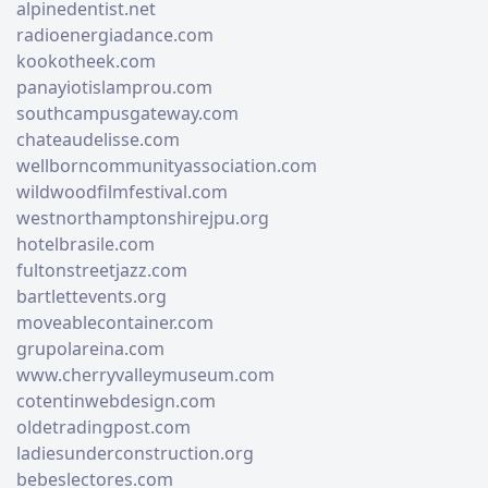
alpinedentist.net
radioenergiadance.com
kookotheek.com
panayiotislamprou.com
southcampusgateway.com
chateaudelisse.com
wellborncommunityassociation.com
wildwoodfilmfestival.com
westnorthamptonshirejpu.org
hotelbrasile.com
fultonstreetjazz.com
bartlettevents.org
moveablecontainer.com
grupolareina.com
www.cherryvalleymuseum.com
cotentinwebdesign.com
oldetradingpost.com
ladiesunderconstruction.org
bebeslectores.com