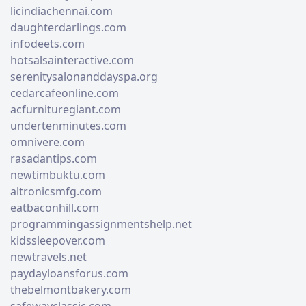
licindiachennai.com
daughterdarlings.com
infodeets.com
hotsalsainteractive.com
serenitysalonanddayspa.org
cedarcafeonline.com
acfurnituregiant.com
undertenminutes.com
omnivere.com
rasadantips.com
newtimbuktu.com
altronicsmfg.com
eatbaconhill.com
programmingassignmentshelp.net
kidssleepover.com
newtravels.net
paydayloansforus.com
thebelmontbakery.com