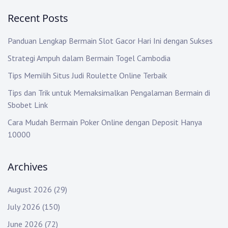
Recent Posts
Panduan Lengkap Bermain Slot Gacor Hari Ini dengan Sukses
Strategi Ampuh dalam Bermain Togel Cambodia
Tips Memilih Situs Judi Roulette Online Terbaik
Tips dan Trik untuk Memaksimalkan Pengalaman Bermain di
Sbobet Link
Cara Mudah Bermain Poker Online dengan Deposit Hanya
10000
Archives
August 2026
(29)
July 2026
(150)
June 2026
(72)