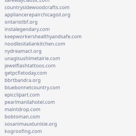
safewayclassic.com
countrysidewoodcrafts.com
appliancerepairchicagoil.org
ontariotbf.org
instalegendary.com
keepworkershealthyandsafe.com
noodlesitaliankitchen.com
nydreamact.org
unagisushimetairie.com
jewelflashtattoos.com
getpcfixtoday.com
bbrtbandra.org
bluebonnetcountry.com
epicclipart.com
pearlmanilahotel.com
maintdrop.com
bobtoman.com
sosanimauxtunisie.org
kogroofing.com