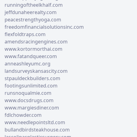
runningoftheelkhalf.com
jeffdunaheerealty.com
peacestrengthyoga.com
freedomfinancialsolutionsinc.com
flexfoldtraps.com
amendsracingengines.com
www.kortormorthai.com
www.fatandqueer.com
anneashleyumc.org
landsurveyskansascity.com
stpauldeckbuilders.com
footingsunlimited.com
runsnoqualmie.com
www.docsdrugs.com
www.margiesdiner.com
fdlchowder.com
www.needlepointsltd.com
bullandbirdsteakhouse.com