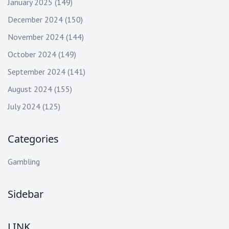
January 2025
(149)
December 2024
(150)
November 2024
(144)
October 2024
(149)
September 2024
(141)
August 2024
(155)
July 2024
(125)
Categories
Gambling
Sidebar
LINK