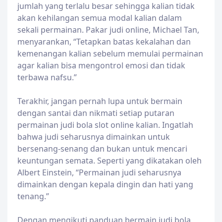
jumlah yang terlalu besar sehingga kalian tidak
akan kehilangan semua modal kalian dalam
sekali permainan. Pakar judi online, Michael Tan,
menyarankan, “Tetapkan batas kekalahan dan
kemenangan kalian sebelum memulai permainan
agar kalian bisa mengontrol emosi dan tidak
terbawa nafsu.”
Terakhir, jangan pernah lupa untuk bermain
dengan santai dan nikmati setiap putaran
permainan judi bola slot online kalian. Ingatlah
bahwa judi seharusnya dimainkan untuk
bersenang-senang dan bukan untuk mencari
keuntungan semata. Seperti yang dikatakan oleh
Albert Einstein, “Permainan judi seharusnya
dimainkan dengan kepala dingin dan hati yang
tenang.”
Dengan mengikuti panduan bermain judi bola