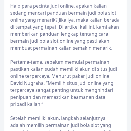
Halo para pecinta judi online, apakah kalian
sedang mencari panduan bermain judi bola slot
online yang menarik? Jika iya, maka kalian berada
di tempat yang tepat! Di artikel kali ini, kami akan
memberikan panduan lengkap tentang cara
bermain judi bola slot online yang pasti akan
membuat permainan kalian semakin menarik.
Pertama-tama, sebelum memulai permainan,
pastikan kalian sudah memiliki akun di situs judi
online terpercaya. Menurut pakar judi online,
David Nugraha, “Memilih situs judi online yang
terpercaya sangat penting untuk menghindari
penipuan dan memastikan keamanan data
pribadi kalian.”
Setelah memiliki akun, langkah selanjutnya
adalah memilih permainan judi bola slot yang