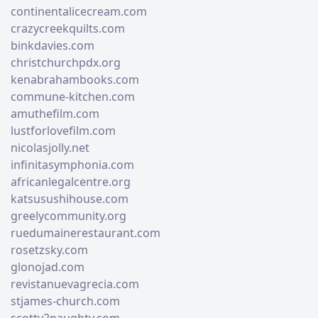
continentalicecream.com
crazycreekquilts.com
binkdavies.com
christchurchpdx.org
kenabrahambooks.com
commune-kitchen.com
amuthefilm.com
lustforlovefilm.com
nicolasjolly.net
infinitasymphonia.com
africanlegalcentre.org
katsusushihouse.com
greelycommunity.org
ruedumainerestaurant.com
rosetzsky.com
glonojad.com
revistanuevagrecia.com
stjames-church.com