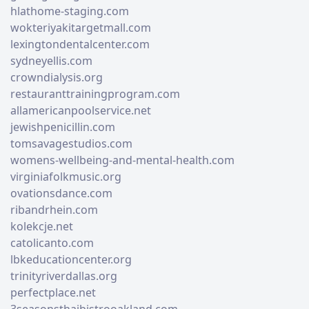
hlathome-staging.com
wokteriyakitargetmall.com
lexingtondentalcenter.com
sydneyellis.com
crowndialysis.org
restauranttrainingprogram.com
allamericanpoolservice.net
jewishpenicillin.com
tomsavagestudios.com
womens-wellbeing-and-mental-health.com
virginiafolkmusic.org
ovationsdance.com
ribandrhein.com
kolekcje.net
catolicanto.com
lbkeducationcenter.org
trinityriverdallas.org
perfectplace.net