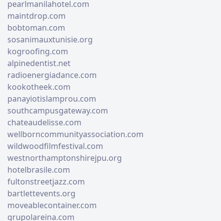
pearlmanilahotel.com
maintdrop.com
bobtoman.com
sosanimauxtunisie.org
kogroofing.com
alpinedentist.net
radioenergiadance.com
kookotheek.com
panayiotislamprou.com
southcampusgateway.com
chateaudelisse.com
wellborncommunityassociation.com
wildwoodfilmfestival.com
westnorthamptonshirejpu.org
hotelbrasile.com
fultonstreetjazz.com
bartlettevents.org
moveablecontainer.com
grupolareina.com