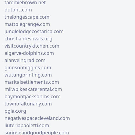
tammiebrown.net
dutonc.com
thelongescape.com
mattolegrange.com
junglelodgecostarica.com
christianfestivals.org
visitcountrykitchen.com
algarve-dolphins.com
alanveingrad.com
ginosonhiggins.com
wutungprinting.com
maritalsettlements.com
milwbikeskaterental.com
baymontjacksonms.com
townofaltonany.com
pglax.org
negativespacecleveland.com
liuteriapaoletti.com
sunriseandgoodpeople.com