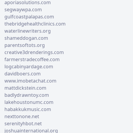
aporiasolutions.com
segwaywpa.com
gulfcoastpalapas.com
thebridgehealthclinics.com
waterlinewriters.org
shameddogan.com
parentsoftots.org
creative3drenderings.com
farmerstradecoffee.com
logcabinyardage.com
davidboers.com
www.imobetachat.com
mattdickstein.com
badlydrawntoy.com
lakehoustonumc.com
habakkukmusic.com
nexttonone.net
serenityhbot.net
joshuainternational.org