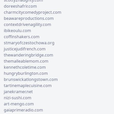
scotty2naughty.com
doreeshafrir.com
charmcitycomedyproject.com
beawareproductions.com
contextdrivenagility.com
ibikeoulu.com
coffinshakers.com
stmaryofczestochowa.org
justicejudifrench.com
thewanderingbridge.com
themalleablemom.com
kennethcoletime.com
hungryburlington.com
brunswickatlongstown.com
tartinemaplecuisine.com
janekramer.net
nizi-sushi.com
art-mengo.com
gaiaprimeradio.com