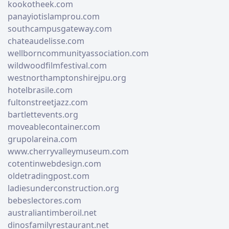
kookotheek.com
panayiotislamprou.com
southcampusgateway.com
chateaudelisse.com
wellborncommunityassociation.com
wildwoodfilmfestival.com
westnorthamptonshirejpu.org
hotelbrasile.com
fultonstreetjazz.com
bartlettevents.org
moveablecontainer.com
grupolareina.com
www.cherryvalleymuseum.com
cotentinwebdesign.com
oldetradingpost.com
ladiesunderconstruction.org
bebeslectores.com
australiantimberoil.net
dinosfamilyrestaurant.net