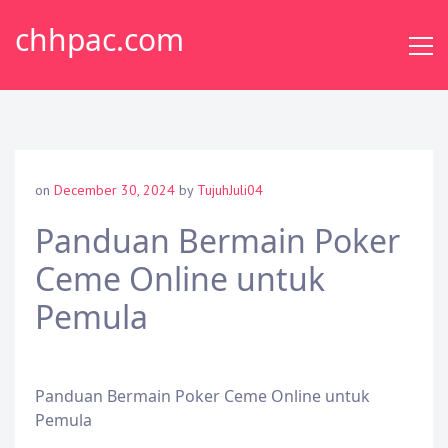
Skip
chhpac.com
to
content
on
December 30, 2024
by
TujuhJuli04
Panduan Bermain Poker
Ceme Online untuk
Pemula
Panduan Bermain Poker Ceme Online untuk
Pemula