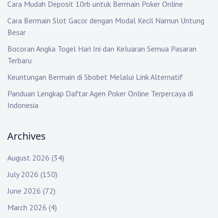
Cara Mudah Deposit 10rb untuk Bermain Poker Online
Cara Bermain Slot Gacor dengan Modal Kecil Namun Untung
Besar
Bocoran Angka Togel Hari Ini dan Keluaran Semua Pasaran
Terbaru
Keuntungan Bermain di Sbobet Melalui Link Alternatif
Panduan Lengkap Daftar Agen Poker Online Terpercaya di
Indonesia
Archives
August 2026
(34)
July 2026
(150)
June 2026
(72)
March 2026
(4)