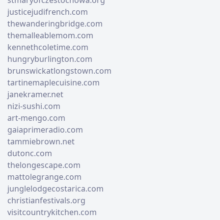
stmaryofczestochowa.org
justicejudifrench.com
thewanderingbridge.com
themalleablemom.com
kennethcoletime.com
hungryburlington.com
brunswickatlongstown.com
tartinemaplecuisine.com
janekramer.net
nizi-sushi.com
art-mengo.com
gaiaprimeradio.com
tammiebrown.net
dutonc.com
thelongescape.com
mattolegrange.com
junglelodgecostarica.com
christianfestivals.org
visitcountrykitchen.com