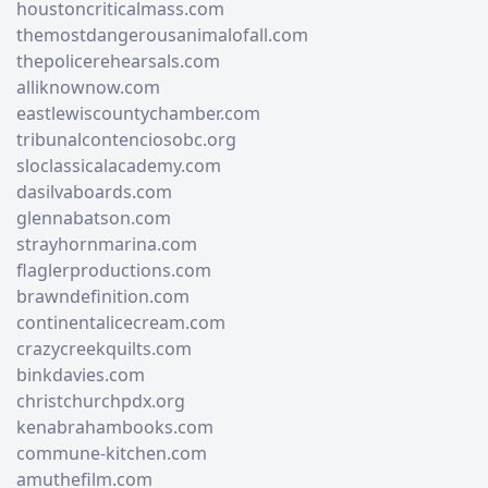
houstoncriticalmass.com
themostdangerousanimalofall.com
thepolicerehearsals.com
alliknownow.com
eastlewiscountychamber.com
tribunalcontenciosobc.org
sloclassicalacademy.com
dasilvaboards.com
glennabatson.com
strayhornmarina.com
flaglerproductions.com
brawndefinition.com
continentalicecream.com
crazycreekquilts.com
binkdavies.com
christchurchpdx.org
kenabrahambooks.com
commune-kitchen.com
amuthefilm.com