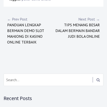
Post
← Prev Post
Next Post →
PANDUAN LENGKAP
TIPS MENANG BESAR
navigation
BERMAIN DEMO SLOT
DALAM BERMAIN BANDAR
MAHJONG DI KASINO
JUDI BOLA ONLINE
ONLINE TERBAIK
Search:
Recent Posts