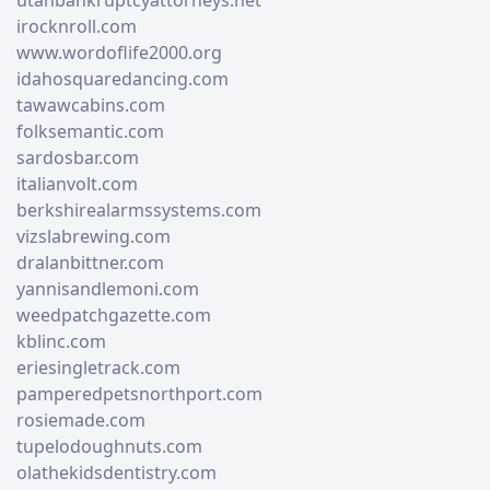
utahbankruptcyattorneys.net
irocknroll.com
www.wordoflife2000.org
idahosquaredancing.com
tawawcabins.com
folksemantic.com
sardosbar.com
italianvolt.com
berkshirealarmssystems.com
vizslabrewing.com
dralanbittner.com
yannisandlemoni.com
weedpatchgazette.com
kblinc.com
eriesingletrack.com
pamperedpetsnorthport.com
rosiemade.com
tupelodoughnuts.com
olathekidsdentistry.com