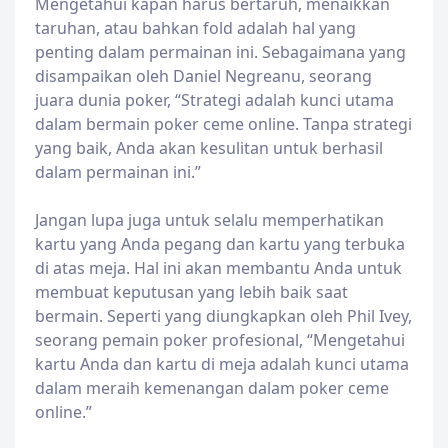
Mengetahui kapan harus bertaruh, menaikkan
taruhan, atau bahkan fold adalah hal yang
penting dalam permainan ini. Sebagaimana yang
disampaikan oleh Daniel Negreanu, seorang
juara dunia poker, “Strategi adalah kunci utama
dalam bermain poker ceme online. Tanpa strategi
yang baik, Anda akan kesulitan untuk berhasil
dalam permainan ini.”
Jangan lupa juga untuk selalu memperhatikan
kartu yang Anda pegang dan kartu yang terbuka
di atas meja. Hal ini akan membantu Anda untuk
membuat keputusan yang lebih baik saat
bermain. Seperti yang diungkapkan oleh Phil Ivey,
seorang pemain poker profesional, “Mengetahui
kartu Anda dan kartu di meja adalah kunci utama
dalam meraih kemenangan dalam poker ceme
online.”