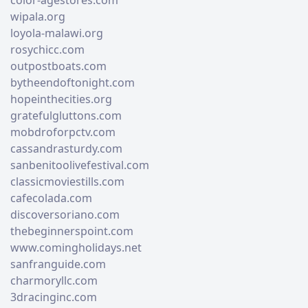
color-agestores.com
wipala.org
loyola-malawi.org
rosychicc.com
outpostboats.com
bytheendoftonight.com
hopeinthecities.org
gratefulgluttons.com
mobdroforpctv.com
cassandrasturdy.com
sanbenitoolivefestival.com
classicmoviestills.com
cafecolada.com
discoversoriano.com
thebeginnerspoint.com
www.comingholidays.net
sanfranguide.com
charmoryllc.com
3dracinginc.com