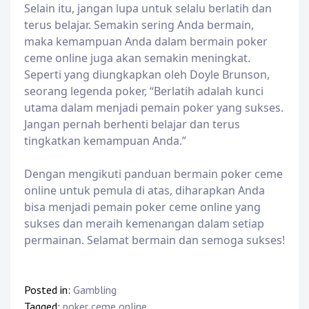
Selain itu, jangan lupa untuk selalu berlatih dan
terus belajar. Semakin sering Anda bermain,
maka kemampuan Anda dalam bermain poker
ceme online juga akan semakin meningkat.
Seperti yang diungkapkan oleh Doyle Brunson,
seorang legenda poker, “Berlatih adalah kunci
utama dalam menjadi pemain poker yang sukses.
Jangan pernah berhenti belajar dan terus
tingkatkan kemampuan Anda.”
Dengan mengikuti panduan bermain poker ceme
online untuk pemula di atas, diharapkan Anda
bisa menjadi pemain poker ceme online yang
sukses dan meraih kemenangan dalam setiap
permainan. Selamat bermain dan semoga sukses!
Posted in:
Gambling
Tagged:
poker ceme online