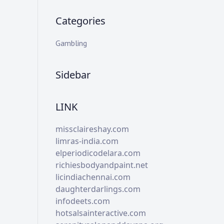
Categories
Gambling
Sidebar
LINK
missclaireshay.com
limras-india.com
elperiodicodelara.com
richiesbodyandpaint.net
licindiachennai.com
daughterdarlings.com
infodeets.com
hotsalsainteractive.com