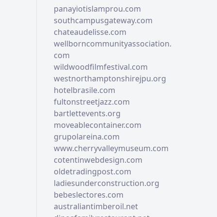
panayiotislamprou.com
southcampusgateway.com
chateaudelisse.com
wellborncommunityassociation.
com
wildwoodfilmfestival.com
westnorthamptonshirejpu.org
hotelbrasile.com
fultonstreetjazz.com
bartlettevents.org
moveablecontainer.com
grupolareina.com
www.cherryvalleymuseum.com
cotentinwebdesign.com
oldetradingpost.com
ladiesunderconstruction.org
bebeslectores.com
australiantimberoil.net