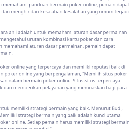
n memahami panduan bermain poker online, pemain dapa
dan menghindari kesalahan-kesalahan yang umum terjadi
h para ahli adalah untuk memahami aturan dasar permainan
 mengetahui urutan kombinasi kartu poker dan cara
gan memahami aturan dasar permainan, pemain dapat
rmain.
poker online yang terpercaya dan memiliki reputasi baik di
n poker online yang berpengalaman, “Memilih situs poker
san dalam bermain poker online. Situs-situs terpercaya
aik dan memberikan pelayanan yang memuaskan bagi para
ntuk memiliki strategi bermain yang baik. Menurut Budi,
emiliki strategi bermain yang baik adalah kunci utama
er online. Setiap pemain harus memiliki strategi bermai