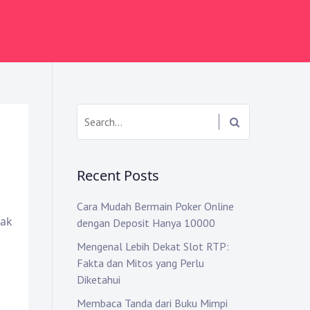
Search:
Recent Posts
Cara Mudah Bermain Poker Online
yak
dengan Deposit Hanya 10000
Mengenal Lebih Dekat Slot RTP:
Fakta dan Mitos yang Perlu
Diketahui
Membaca Tanda dari Buku Mimpi