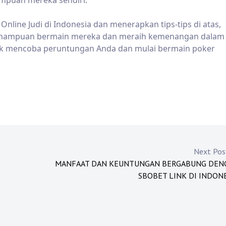
mpuan mereka sendiri.”
ne Judi di Indonesia dan menerapkan tips-tips di atas,
emampuan bermain mereka dan meraih kemenangan dalam
ntuk mencoba peruntungan Anda dan mulai bermain poker
Next Po
MANFAAT DAN KEUNTUNGAN BERGABUNG DEN
SBOBET LINK DI INDON