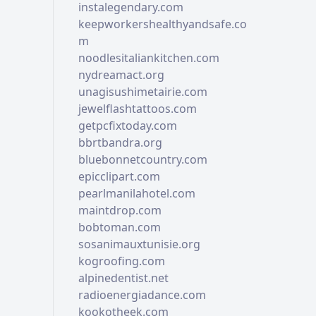
instalegendary.com
keepworkershealthyandsafe.co
m
noodlesitaliankitchen.com
nydreamact.org
unagisushimetairie.com
jewelflashtattoos.com
getpcfixtoday.com
bbrtbandra.org
bluebonnetcountry.com
epicclipart.com
pearlmanilahotel.com
maintdrop.com
bobtoman.com
sosanimauxtunisie.org
kogroofing.com
alpinedentist.net
radioenergiadance.com
kookotheek.com