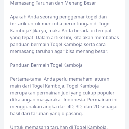
Memasang Taruhan dan Menang Besar
Apakah Anda seorang penggemar togel dan
tertarik untuk mencoba peruntungan di Togel
Kamboja? Jika ya, maka Anda berada di tempat
yang tepat! Dalam artikel ini, kita akan membahas
panduan bermain Togel Kamboja serta cara
memasang taruhan agar bisa menang besar.
Panduan Bermain Togel Kamboja
Pertama-tama, Anda perlu memahami aturan
main dari Togel Kamboja. Togel Kamboja
merupakan permainan judi yang cukup populer
di kalangan masyarakat Indonesia. Permainan ini
menggunakan angka dari 4D, 3D, dan 2D sebagai
hasil dari taruhan yang dipasang.
Untuk memasang taruhan di Togel Kamboja,