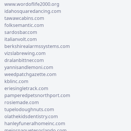
www.wordoflife2000.org
idahosquaredancing.com
tawawcabins.com
folksemantic.com
sardosbar.com
italianvolt.com
berkshirealarmssystems.com
vizslabrewing.com
dralanbittner.com
yannisandlemoni.com
weedpatchgazette.com
kblinc.com
eriesingletrack.com
pamperedpetsnorthport.com
rosiemade.com
tupelodoughnuts.com
olathekidsdentistry.com
hanleyfuneralhomeinc.com
mejorpaquetesorlando.com