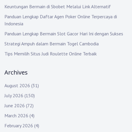
Keuntungan Bermain di Sbobet Melalui Link Alternatif
Panduan Lengkap Daftar Agen Poker Online Terpercaya di
Indonesia
Panduan Lengkap Bermain Slot Gacor Hari Ini dengan Sukses
Strategi Ampuh dalam Bermain Togel Cambodia
Tips Memilih Situs Judi Roulette Online Terbaik
Archives
August 2026
(31)
July 2026
(150)
June 2026
(72)
March 2026
(4)
February 2026
(4)