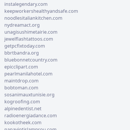
instalegendary.com
keepworkershealthyandsafe.com
noodlesitaliankitchen.com
nydreamact.org
unagisushimetairie.com
jewelflashtattoos.com
getpcfixtoday.com
bbrtbandra.org
bluebonnetcountry.com
epicclipart.com
pearlmanilahotel.com
maintdrop.com
bobtoman.com
sosanimauxtunisie.org
kogroofing.com
alpinedentist.net
radioenergiadance.com
kookotheek.com
panayiotislamprou.com