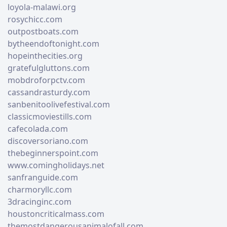
loyola-malawi.org
rosychicc.com
outpostboats.com
bytheendoftonight.com
hopeinthecities.org
gratefulgluttons.com
mobdroforpctv.com
cassandrasturdy.com
sanbenitoolivefestival.com
classicmoviestills.com
cafecolada.com
discoversoriano.com
thebeginnerspoint.com
www.comingholidays.net
sanfranguide.com
charmoryllc.com
3dracinginc.com
houstoncriticalmass.com
themostdangerousanimalofall.com