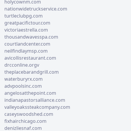
holycownm.com
nationwidetruckservice.com
turtleclubpg.com
greatpacifictour.com
victoriaestrella.com
thousandwavesspa.com
courtlandcenter.com
neilfindlaymsp.com
avicollisrestaurant.com
drcconline.org
v
theplacebarandgrill.com
waterburyrx.com
advpoolsinc.com
angelosatthepoint.com
indianapastorsalliance.com
valleyoakssteakcompany.com
caseyswoodshed.com
fixhairchicago.com
denizliesnaf.com