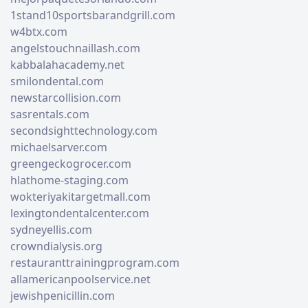
1stand10sportsbarandgrill.com
w4btx.com
angelstouchnaillash.com
kabbalahacademy.net
smilondental.com
newstarcollision.com
sasrentals.com
secondsighttechnology.com
michaelsarver.com
greengeckogrocer.com
hlathome-staging.com
wokteriyakitargetmall.com
lexingtondentalcenter.com
sydneyellis.com
crowndialysis.org
restauranttrainingprogram.com
allamericanpoolservice.net
jewishpenicillin.com