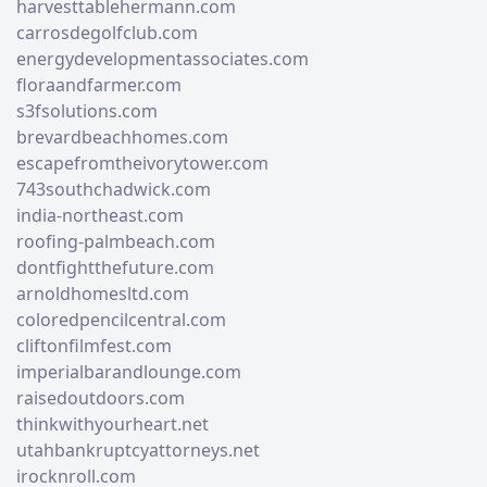
harvesttablehermann.com
carrosdegolfclub.com
energydevelopmentassociates.com
floraandfarmer.com
s3fsolutions.com
brevardbeachhomes.com
escapefromtheivorytower.com
743southchadwick.com
india-northeast.com
roofing-palmbeach.com
dontfightthefuture.com
arnoldhomesltd.com
coloredpencilcentral.com
cliftonfilmfest.com
imperialbarandlounge.com
raisedoutdoors.com
thinkwithyourheart.net
utahbankruptcyattorneys.net
irocknroll.com