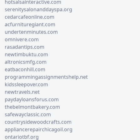
hotsalsainteractive.com
serenitysalonanddayspa.org
cedarcafeonline.com
acfurnituregiant.com
undertenminutes.com
omnivere.com
rasadantips.com
newtimbuktu.com
altronicsmfg.com
eatbaconhill.com
programmingassignmentshelp.net
kidssleepover.com
newtravels.net
paydayloansforus.com
thebelmontbakery.com
safewayclassic.com
countrysidewoodcrafts.com
appliancerepairchicagoil.org
ontariotbf.org