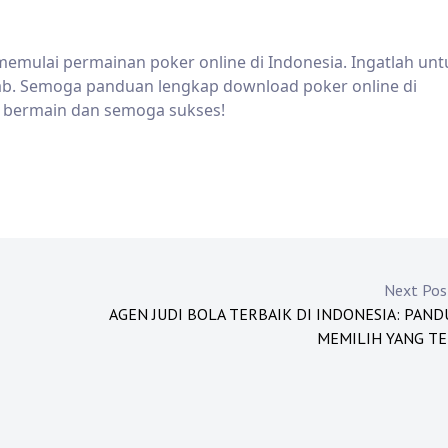
memulai permainan poker online di Indonesia. Ingatlah unt
ab. Semoga panduan lengkap download poker online di
t bermain dan semoga sukses!
Next Po
AGEN JUDI BOLA TERBAIK DI INDONESIA: PAN
MEMILIH YANG TE