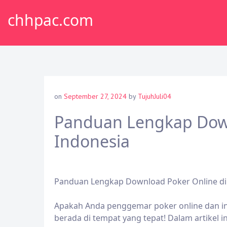
Skip
chhpac.com
to
content
on
September 27, 2024
by
TujuhJuli04
Panduan Lengkap Down
Indonesia
Panduan Lengkap Download Poker Online di
Apakah Anda penggemar poker online dan ing
berada di tempat yang tepat! Dalam artikel 