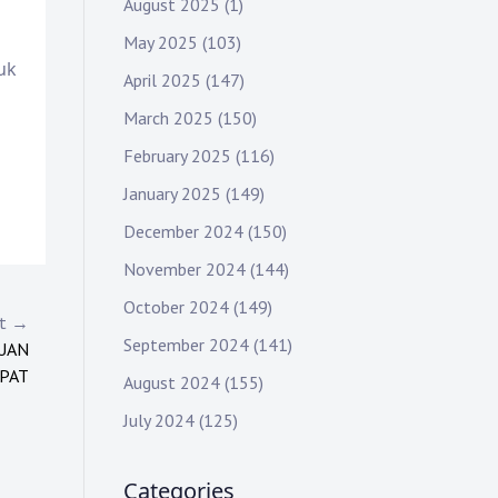
August 2025
(1)
May 2025
(103)
uk
April 2025
(147)
March 2025
(150)
February 2025
(116)
January 2025
(149)
December 2024
(150)
November 2024
(144)
October 2024
(149)
st →
September 2024
(141)
DUAN
PAT
August 2024
(155)
July 2024
(125)
Categories