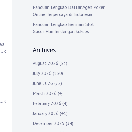
Panduan Lengkap Daftar Agen Poker
Online Terpercaya di Indonesia
Panduan Lengkap Bermain Slot
Gacor Hari Ini dengan Sukses
asi
Archives
juk
August 2026
(33)
July 2026
(150)
June 2026
(72)
March 2026
(4)
tuk
February 2026
(4)
January 2026
(41)
December 2025
(34)