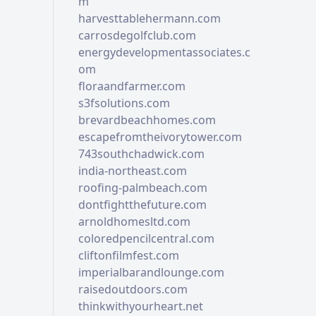
m
harvesttablehermann.com
carrosdegolfclub.com
energydevelopmentassociates.c
om
floraandfarmer.com
s3fsolutions.com
brevardbeachhomes.com
escapefromtheivorytower.com
743southchadwick.com
india-northeast.com
roofing-palmbeach.com
dontfightthefuture.com
arnoldhomesltd.com
coloredpencilcentral.com
cliftonfilmfest.com
imperialbarandlounge.com
raisedoutdoors.com
thinkwithyourheart.net