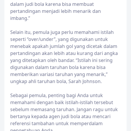
dalam judi bola karena bisa membuat
pertandingan menjadi lebih menarik dan
imbang.”
Selain itu, pemula juga perlu memahami istilah
seperti “over/under”, yang digunakan untuk
menebak apakah jumlah gol yang dicetak dalam
pertandingan akan lebih atau kurang dari angka
yang ditetapkan oleh bandar. “Istilah ini sering
digunakan dalam taruhan bola karena bisa
memberikan variasi taruhan yang menarik,”
ungkap ahli taruhan bola, Sarah Johnson.
Sebagai pemula, penting bagi Anda untuk
memahami dengan baik istilah-istilah tersebut
sebelum memasang taruhan. Jangan ragu untuk
bertanya kepada agen judi bola atau mencari
referensi tambahan untuk memperdalam
pengetahuan Anda.