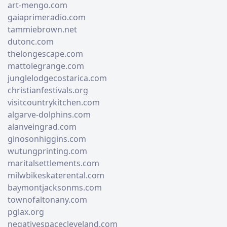
art-mengo.com
gaiaprimeradio.com
tammiebrown.net
dutonc.com
thelongescape.com
mattolegrange.com
junglelodgecostarica.com
christianfestivals.org
visitcountrykitchen.com
algarve-dolphins.com
alanveingrad.com
ginosonhiggins.com
wutungprinting.com
maritalsettlements.com
milwbikeskaterental.com
baymontjacksonms.com
townofaltonany.com
pglax.org
negativespacecleveland.com