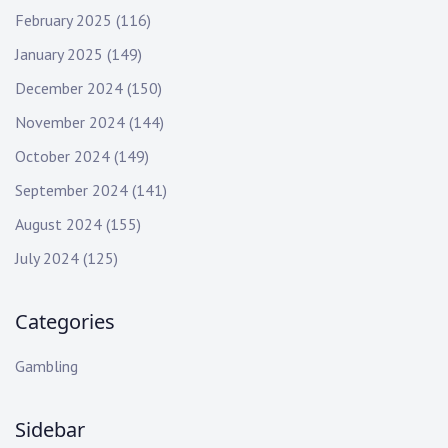
February 2025
(116)
January 2025
(149)
December 2024
(150)
November 2024
(144)
October 2024
(149)
September 2024
(141)
August 2024
(155)
July 2024
(125)
Categories
Gambling
Sidebar