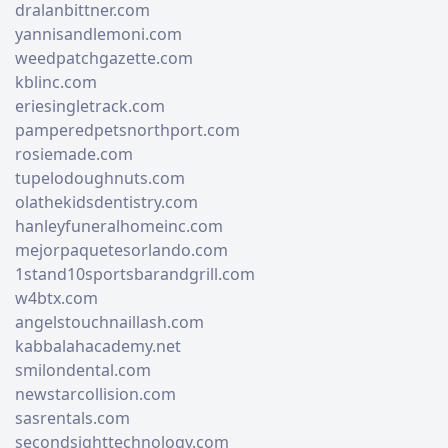
dralanbittner.com
yannisandlemoni.com
weedpatchgazette.com
kblinc.com
eriesingletrack.com
pamperedpetsnorthport.com
rosiemade.com
tupelodoughnuts.com
olathekidsdentistry.com
hanleyfuneralhomeinc.com
mejorpaquetesorlando.com
1stand10sportsbarandgrill.com
w4btx.com
angelstouchnaillash.com
kabbalahacademy.net
smilondental.com
newstarcollision.com
sasrentals.com
secondsighttechnology.com