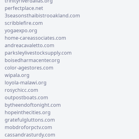
trinityriverdallas.org
perfectplace.net
3seasonsthaibistrooakland.com
scribblefire.com
yogaexpo.org
home-careassociates.com
andreacavaletto.com
parksleylivestocksupply.com
boisedharmacenter.org
color-agestores.com
wipala.org
loyola-malawi.org
rosychicc.com
outpostboats.com
bytheendoftonight.com
hopeinthecities.org
gratefulgluttons.com
mobdroforpctv.com
cassandrasturdy.com