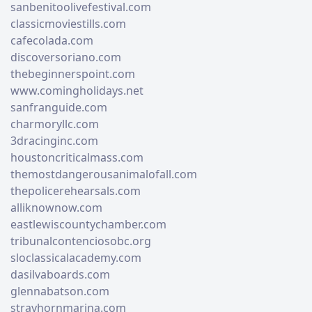
sanbenitoolivefestival.com
classicmoviestills.com
cafecolada.com
discoversoriano.com
thebeginnerspoint.com
www.comingholidays.net
sanfranguide.com
charmoryllc.com
3dracinginc.com
houstoncriticalmass.com
themostdangerousanimalofall.com
thepolicerehearsals.com
alliknownow.com
eastlewiscountychamber.com
tribunalcontenciosobc.org
sloclassicalacademy.com
dasilvaboards.com
glennabatson.com
strayhornmarina.com