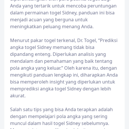
Anda yang tertarik untuk mencoba peruntungan
dalam permainan togel Sidney, panduan ini bisa
menjadi acuan yang berguna untuk
meningkatkan peluang menang Anda.
Menurut pakar togel terkenal, Dr. Togel, “Prediksi
angka togel Sidney memang tidak bisa
dipandang enteng. Diperlukan analisis yang
mendalam dan pemahaman yang baik tentang
pola angka yang keluar.” Oleh karena itu, dengan
mengikuti panduan lengkap ini, diharapkan Anda
bisa memperoleh insight yang diperlukan untuk
memprediksi angka togel Sidney dengan lebih
akurat.
Salah satu tips yang bisa Anda terapkan adalah
dengan mempelajari pola angka yang sering
muncul dalam hasil togel Sidney sebelumnya.