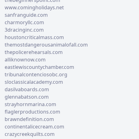
thebeginnerspoint.com
www.comingholidays.net
sanfranguide.com
charmoryllc.com
3dracinginc.com
houstoncriticalmass.com
themostdangerousanimalofall.com
thepolicerehearsals.com
alliknownow.com
eastlewiscountychamber.com
tribunalcontenciosobc.org
sloclassicalacademy.com
dasilvaboards.com
glennabatson.com
strayhornmarina.com
flaglerproductions.com
brawndefinition.com
continentalicecream.com
crazycreekquilts.com