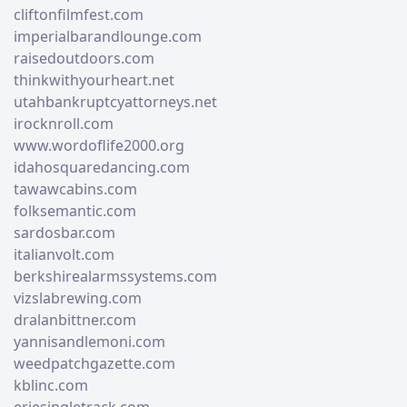
cliftonfilmfest.com
imperialbarandlounge.com
raisedoutdoors.com
thinkwithyourheart.net
utahbankruptcyattorneys.net
irocknroll.com
www.wordoflife2000.org
idahosquaredancing.com
tawawcabins.com
folksemantic.com
sardosbar.com
italianvolt.com
berkshirealarmssystems.com
vizslabrewing.com
dralanbittner.com
yannisandlemoni.com
weedpatchgazette.com
kblinc.com