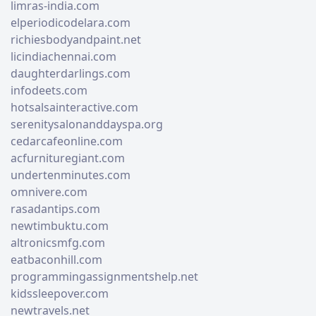
limras-india.com
elperiodicodelara.com
richiesbodyandpaint.net
licindiachennai.com
daughterdarlings.com
infodeets.com
hotsalsainteractive.com
serenitysalonanddayspa.org
cedarcafeonline.com
acfurnituregiant.com
undertenminutes.com
omnivere.com
rasadantips.com
newtimbuktu.com
altronicsmfg.com
eatbaconhill.com
programmingassignmentshelp.net
kidssleepover.com
newtravels.net