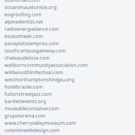
bobtoman.com
sosanimauxtunisie.org
kogroofing.com
alpinedentist.net
radioenergiadance.com
kookotheek.com
panayiotislamprou.com
southcampusgateway.com
chateaudelisse.com
wellborncommunityassociation.com
wildwoodfilmfestival.com
westnorthamptonshirejpu.org
hotelbrasile.com
fultonstreetjazz.com
bartlettevents.org
moveablecontainer.com
grupolareina.com
www.cherryvalleymuseum.com
cotentinwebdesign.com