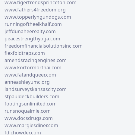
www.tigertrendsprinceton.com
www.fathers4freedom.org
www.topperlyngundogs.com
runningoftheelkhalf.com
jeffdunaheerealty.com
peacestrengthyoga.com
freedomfinancialsolutionsinc.com
flexfoldtraps.com
amendsracingengines.com
www.kortormorthai.com
www.fatandqueer.com
anneashleyumc.org
landsurveyskansascity.com
stpauldeckbuilders.com
footingsunlimited.com
runsnoqualmie.com
www.docsdrugs.com
www.margiesdiner.com
fdlchowder.com