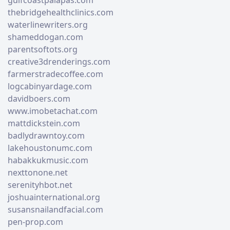
gulfcoastpalapas.com
thebridgehealthclinics.com
waterlinewriters.org
shameddogan.com
parentsoftots.org
creative3drenderings.com
farmerstradecoffee.com
logcabinyardage.com
davidboers.com
www.imobetachat.com
mattdickstein.com
badlydrawntoy.com
lakehoustonumc.com
habakkukmusic.com
nexttonone.net
serenityhbot.net
joshuainternational.org
susansnailandfacial.com
pen-prop.com