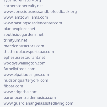
sycamorehistory.org
cornerstonerealty.net
www.consciousnessandbiofeedback.org
www.iamzowilliams.com
www.hastingsgardencenter.com
pianoexplorer.net
southsidegardens.net
trinityum.net
mazzicontractors.com
thethirdplacesportsbar.com
ephesusrestaurant.net
woodyswellington.com
fatbellyfreds.com
www.elpatiodesigns.com
hudsonquarteryork.com
fibota.com
www.cdgerba.com
parunocentraldemusica.com
www.guardianangelassistedliving.com