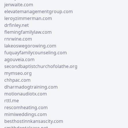
jenwaite.com
elevatemanagementgroup.com
leroyzimmerman.com
drfinley.net
flemingfamilylaw.com
rnrwine.com
lakeoswegorowing.com
fuquayfamilycounseling.com
agouveia.com
secondbaptistchurchofolathe.org
mymseo.org
chhpac.com
dharmadogtraining.com
motionaudiotx.com
rttl.me
rescomheating.com
mimiweddings.com
besthostinnkansascity.com