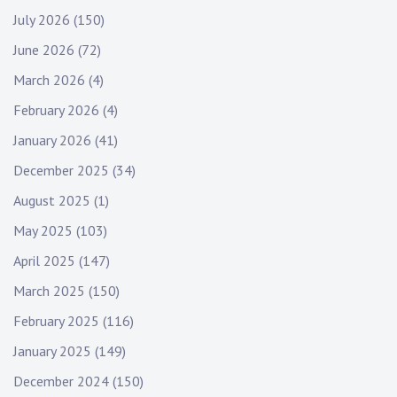
July 2026
(150)
June 2026
(72)
March 2026
(4)
February 2026
(4)
January 2026
(41)
December 2025
(34)
August 2025
(1)
May 2025
(103)
April 2025
(147)
March 2025
(150)
February 2025
(116)
January 2025
(149)
December 2024
(150)