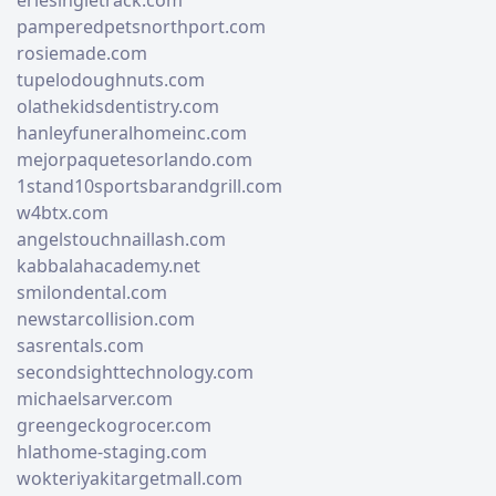
eriesingletrack.com
pamperedpetsnorthport.com
rosiemade.com
tupelodoughnuts.com
olathekidsdentistry.com
hanleyfuneralhomeinc.com
mejorpaquetesorlando.com
1stand10sportsbarandgrill.com
w4btx.com
angelstouchnaillash.com
kabbalahacademy.net
smilondental.com
newstarcollision.com
sasrentals.com
secondsighttechnology.com
michaelsarver.com
greengeckogrocer.com
hlathome-staging.com
wokteriyakitargetmall.com