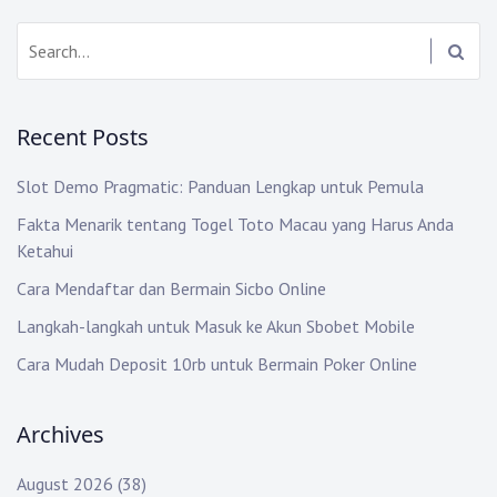
Search:
Recent Posts
Slot Demo Pragmatic: Panduan Lengkap untuk Pemula
Fakta Menarik tentang Togel Toto Macau yang Harus Anda
Ketahui
Cara Mendaftar dan Bermain Sicbo Online
Langkah-langkah untuk Masuk ke Akun Sbobet Mobile
Cara Mudah Deposit 10rb untuk Bermain Poker Online
Archives
August 2026
(38)