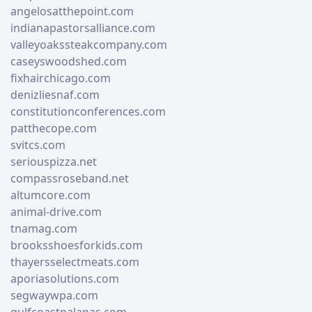
angelosatthepoint.com
indianapastorsalliance.com
valleyoakssteakcompany.com
caseyswoodshed.com
fixhairchicago.com
denizliesnaf.com
constitutionconferences.com
patthecope.com
svitcs.com
seriouspizza.net
compassroseband.net
altumcore.com
animal-drive.com
tnamag.com
brooksshoesforkids.com
thayersselectmeats.com
aporiasolutions.com
segwaywpa.com