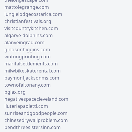
thelongescape.com
mattolegrange.com
junglelodgecostarica.com
christianfestivals.org
visitcountrykitchen.com
algarve-dolphins.com
alanveingrad.com
ginosonhiggins.com
wutungprinting.com
maritalsettlements.com
milwbikeskaterental.com
baymontjacksonms.com
townofaltonany.com
pglax.org
negativespacecleveland.com
liuteriapaoletti.com
sunriseandgoodpeople.com
chinesedrywallproblem.com
bendthreesistersinn.com