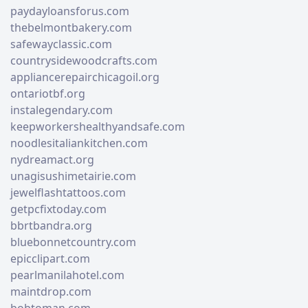
paydayloansforus.com
thebelmontbakery.com
safewayclassic.com
countrysidewoodcrafts.com
appliancerepairchicagoil.org
ontariotbf.org
instalegendary.com
keepworkershealthyandsafe.com
noodlesitaliankitchen.com
nydreamact.org
unagisushimetairie.com
jewelflashtattoos.com
getpcfixtoday.com
bbrtbandra.org
bluebonnetcountry.com
epicclipart.com
pearlmanilahotel.com
maintdrop.com