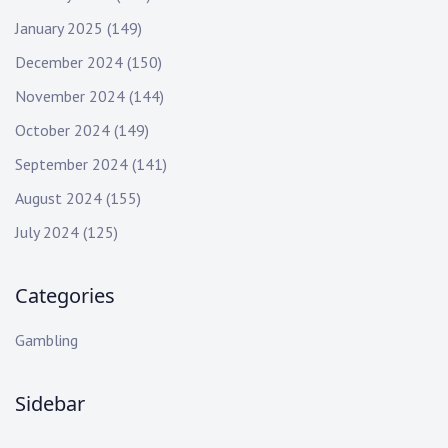
January 2025
(149)
December 2024
(150)
November 2024
(144)
October 2024
(149)
September 2024
(141)
August 2024
(155)
July 2024
(125)
Categories
Gambling
Sidebar