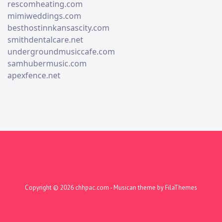
rescomheating.com
mimiweddings.com
besthostinnkansascity.com
smithdentalcare.net
undergroundmusiccafe.com
samhubermusic.com
apexfence.net
Copyright © 2026
chhpac.com
- Musican theme by
FilaThemes