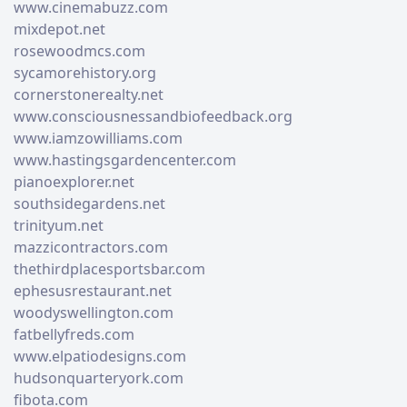
www.cinemabuzz.com
mixdepot.net
rosewoodmcs.com
sycamorehistory.org
cornerstonerealty.net
www.consciousnessandbiofeedback.org
www.iamzowilliams.com
www.hastingsgardencenter.com
pianoexplorer.net
southsidegardens.net
trinityum.net
mazzicontractors.com
thethirdplacesportsbar.com
ephesusrestaurant.net
woodyswellington.com
fatbellyfreds.com
www.elpatiodesigns.com
hudsonquarteryork.com
fibota.com