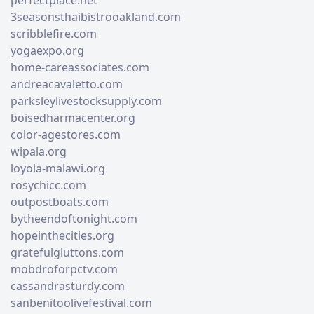
perfectplace.net
3seasonsthaibistrooakland.com
scribblefire.com
yogaexpo.org
home-careassociates.com
andreacavaletto.com
parksleylivestocksupply.com
boisedharmacenter.org
color-agestores.com
wipala.org
loyola-malawi.org
rosychicc.com
outpostboats.com
bytheendoftonight.com
hopeinthecities.org
gratefulgluttons.com
mobdroforpctv.com
cassandrasturdy.com
sanbenitoolivefestival.com