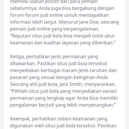
memiliki ulasan positif dari para pemain
sebelumnya. Anda juga bisa bergabung dengan
forum-forum judi online untuk mendapatkan
informasi lebih lanjut. Menurut Jane Doe, seorang
pemain judi online yang berpengalaman,
“Reputasi situs judi bola bisa menjadi tolok ukur
keamanan dan kualitas layanan yang diberikan.”
Ketiga, perhatikan jenis permainan yang
ditawarkan. Pastikan situs judi bola tersebut
menyediakan berbagai macam jenis taruhan dan
pasaran yang sesuai dengan keinginan Anda.
Seorang ahli judi bola, Jack Smith, menyarankan,
“Pilihlah situs judi bola yang menyediakan variasi
permainan yang lengkap agar Anda bisa memiliki
pengalaman berjudi yang lebih menyenangkan.”
Keempat, perhatikan sistem keamanan yang
digunakan oleh situs judi bola tersebut. Pastikan