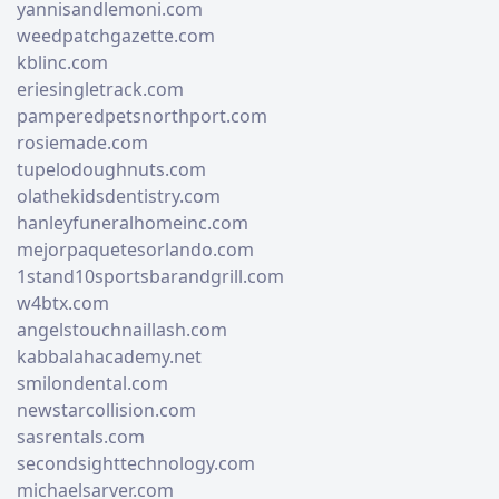
yannisandlemoni.com
weedpatchgazette.com
kblinc.com
eriesingletrack.com
pamperedpetsnorthport.com
rosiemade.com
tupelodoughnuts.com
olathekidsdentistry.com
hanleyfuneralhomeinc.com
mejorpaquetesorlando.com
1stand10sportsbarandgrill.com
w4btx.com
angelstouchnaillash.com
kabbalahacademy.net
smilondental.com
newstarcollision.com
sasrentals.com
secondsighttechnology.com
michaelsarver.com