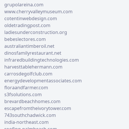
grupolareina.com
www.cherryvalleymuseum.com
cotentinwebdesign.com
oldetradingpost.com
ladiesunderconstruction.org
bebeslectores.com
australiantimberoil.net
dinosfamilyrestaurant.net
infraredbuildingtechnologies.com
harvesttablehermann.com
carrosdegolfclub.com
energydevelopmentassociates.com
floraandfarmer.com
s3fsolutions.com
brevardbeachhomes.com
escapefromtheivorytower.com
743southchadwick.com
india-northeast.com