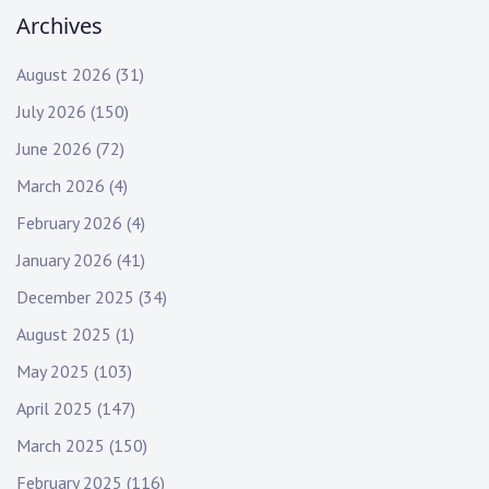
Archives
August 2026
(31)
July 2026
(150)
June 2026
(72)
March 2026
(4)
February 2026
(4)
January 2026
(41)
December 2025
(34)
August 2025
(1)
May 2025
(103)
April 2025
(147)
March 2025
(150)
February 2025
(116)