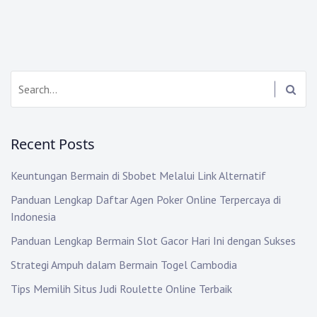
Search:
Recent Posts
Keuntungan Bermain di Sbobet Melalui Link Alternatif
Panduan Lengkap Daftar Agen Poker Online Terpercaya di
Indonesia
Panduan Lengkap Bermain Slot Gacor Hari Ini dengan Sukses
Strategi Ampuh dalam Bermain Togel Cambodia
Tips Memilih Situs Judi Roulette Online Terbaik