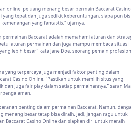
ian online, peluang menang besar bermain Baccarat Casino
i yang tepat dan juga sedikit keberuntungan, siapa pun bis
emenangan yang fantastis,” ujarnya.
 permainan Baccarat adalah memahami aturan dan strate
betul aturan permainan dan juga mampu membaca situasi
ang lebih besar,” kata Jane Doe, seorang pemain profesion
line yang terpercaya juga menjadi faktor penting dalam
rat Casino Online. “Pastikan untuk memilih situs yang
k dan juga fair play dalam setiap permainannya,” saran Ma
berpengalaman.
peranan penting dalam permainan Baccarat. Namun, deng
g menang besar tetap bisa diraih. Jadi, jangan ragu untuk
Baccarat Casino Online dan siapkan diri untuk meraih