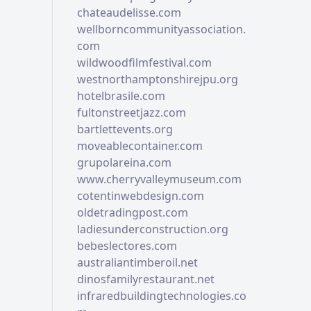
chateaudelisse.com
wellborncommunityassociation.
com
wildwoodfilmfestival.com
westnorthamptonshirejpu.org
hotelbrasile.com
fultonstreetjazz.com
bartlettevents.org
moveablecontainer.com
grupolareina.com
www.cherryvalleymuseum.com
cotentinwebdesign.com
oldetradingpost.com
ladiesunderconstruction.org
bebeslectores.com
australiantimberoil.net
dinosfamilyrestaurant.net
infraredbuildingtechnologies.co