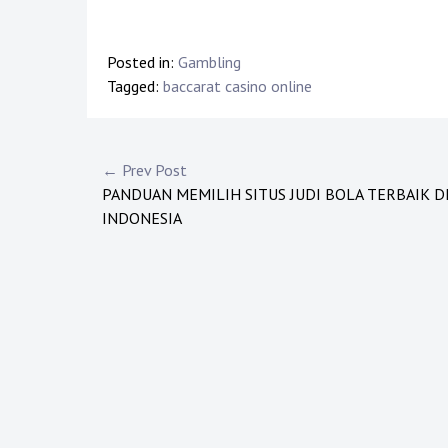
Posted in:
Gambling
Tagged:
baccarat casino online
Post
← Prev Post
PANDUAN MEMILIH SITUS JUDI BOLA TERBAIK D
navigation
INDONESIA