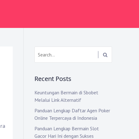
Search:
Recent Posts
Keuntungan Bermain di Sbobet
Melalui Link Alternatif
Panduan Lengkap Daftar Agen Poker
Online Terpercaya di Indonesia
ara
Panduan Lengkap Bermain Slot
Gacor Hari Ini dengan Sukses