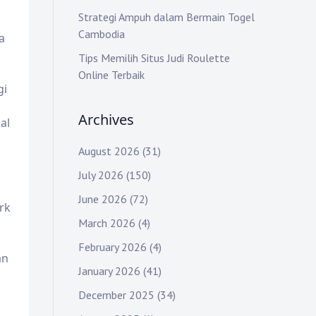
Strategi Ampuh dalam Bermain Togel
Cambodia
a
Tips Memilih Situs Judi Roulette
Online Terbaik
gi
Archives
al
August 2026
(31)
July 2026
(150)
June 2026
(72)
rk
March 2026
(4)
February 2026
(4)
an
January 2026
(41)
December 2025
(34)