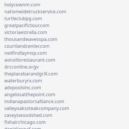
holycownm.com
nationwidetruckservice.com
turtleclubpg.com
greatpacifictour.com
victoriaestrella.com
thousandwavesspa.com
courtlandcenter.com
neilfindlaymsp.com
avicollisrestaurant.com
drcconline.org
v
theplacebarandgrill.com
waterburyrx.com
advpoolsinc.com
angelosatthepoint.com
indianapastorsalliance.com
valleyoakssteakcompany.com
caseyswoodshed.com
fixhairchicago.com