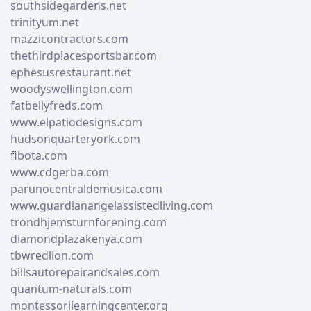
southsidegardens.net
trinityum.net
mazzicontractors.com
thethirdplacesportsbar.com
ephesusrestaurant.net
woodyswellington.com
fatbellyfreds.com
www.elpatiodesigns.com
hudsonquarteryork.com
fibota.com
www.cdgerba.com
parunocentraldemusica.com
www.guardianangelassistedliving.com
trondhjemsturnforening.com
diamondplazakenya.com
tbwredlion.com
billsautorepairandsales.com
quantum-naturals.com
montessorilearningcenter.org