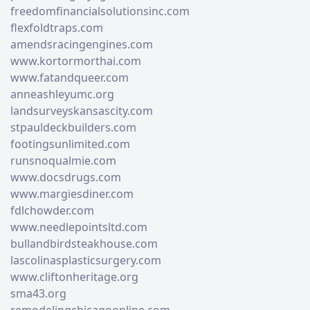
freedomfinancialsolutionsinc.com
flexfoldtraps.com
amendsracingengines.com
www.kortormorthai.com
www.fatandqueer.com
anneashleyumc.org
landsurveyskansascity.com
stpauldeckbuilders.com
footingsunlimited.com
runsnoqualmie.com
www.docsdrugs.com
www.margiesdiner.com
fdlchowder.com
www.needlepointsltd.com
bullandbirdsteakhouse.com
lascolinasplasticsurgery.com
www.cliftonheritage.org
sma43.org