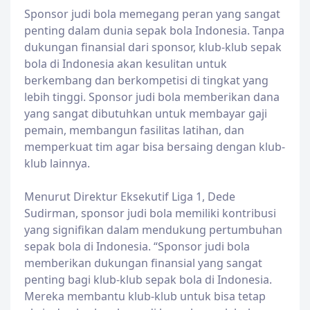
Sponsor judi bola memegang peran yang sangat
penting dalam dunia sepak bola Indonesia. Tanpa
dukungan finansial dari sponsor, klub-klub sepak
bola di Indonesia akan kesulitan untuk
berkembang dan berkompetisi di tingkat yang
lebih tinggi. Sponsor judi bola memberikan dana
yang sangat dibutuhkan untuk membayar gaji
pemain, membangun fasilitas latihan, dan
memperkuat tim agar bisa bersaing dengan klub-
klub lainnya.
Menurut Direktur Eksekutif Liga 1, Dede
Sudirman, sponsor judi bola memiliki kontribusi
yang signifikan dalam mendukung pertumbuhan
sepak bola di Indonesia. “Sponsor judi bola
memberikan dukungan finansial yang sangat
penting bagi klub-klub sepak bola di Indonesia.
Mereka membantu klub-klub untuk bisa tetap