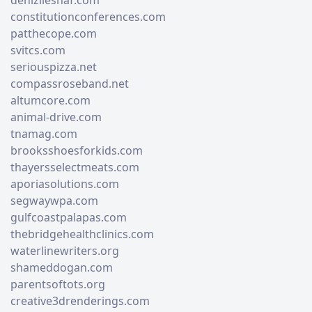
denizliesnaf.com
constitutionconferences.com
patthecope.com
svitcs.com
seriouspizza.net
compassroseband.net
altumcore.com
animal-drive.com
tnamag.com
brooksshoesforkids.com
thayersselectmeats.com
aporiasolutions.com
segwaywpa.com
gulfcoastpalapas.com
thebridgehealthclinics.com
waterlinewriters.org
shameddogan.com
parentsoftots.org
creative3drenderings.com