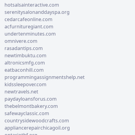
hotsalsainteractive.com
serenitysalonanddayspa.org
cedarcafeonline.com
acfurnituregiant.com
undertenminutes.com
omnivere.com
rasadantips.com
newtimbuktu.com
altronicsmfg.com
eatbaconhill.com
programmingassignmentshelp.net
kidssleepover.com
newtravels.net
paydayloansforus.com
thebelmontbakery.com
safewayclassic.com
countrysidewoodcrafts.com
appliancerepairchicagoil.org