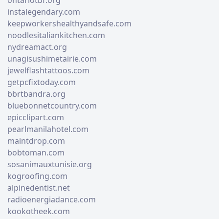
ontariotbf.org
instalegendary.com
keepworkershealthyandsafe.com
noodlesitaliankitchen.com
nydreamact.org
unagisushimetairie.com
jewelflashtattoos.com
getpcfixtoday.com
bbrtbandra.org
bluebonnetcountry.com
epicclipart.com
pearlmanilahotel.com
maintdrop.com
bobtoman.com
sosanimauxtunisie.org
kogroofing.com
alpinedentist.net
radioenergiadance.com
kookotheek.com