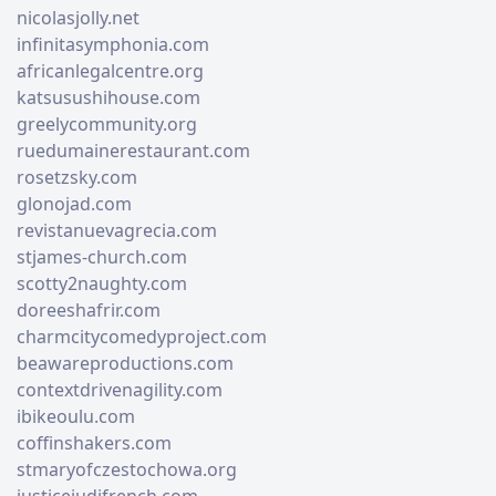
nicolasjolly.net
infinitasymphonia.com
africanlegalcentre.org
katsusushihouse.com
greelycommunity.org
ruedumainerestaurant.com
rosetzsky.com
glonojad.com
revistanuevagrecia.com
stjames-church.com
scotty2naughty.com
doreeshafrir.com
charmcitycomedyproject.com
beawareproductions.com
contextdrivenagility.com
ibikeoulu.com
coffinshakers.com
stmaryofczestochowa.org