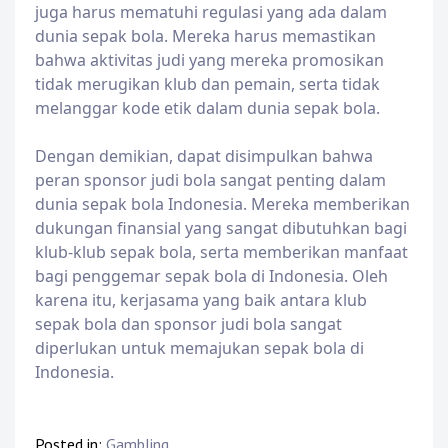
juga harus mematuhi regulasi yang ada dalam
dunia sepak bola. Mereka harus memastikan
bahwa aktivitas judi yang mereka promosikan
tidak merugikan klub dan pemain, serta tidak
melanggar kode etik dalam dunia sepak bola.
Dengan demikian, dapat disimpulkan bahwa
peran sponsor judi bola sangat penting dalam
dunia sepak bola Indonesia. Mereka memberikan
dukungan finansial yang sangat dibutuhkan bagi
klub-klub sepak bola, serta memberikan manfaat
bagi penggemar sepak bola di Indonesia. Oleh
karena itu, kerjasama yang baik antara klub
sepak bola dan sponsor judi bola sangat
diperlukan untuk memajukan sepak bola di
Indonesia.
Posted in:
Gambling