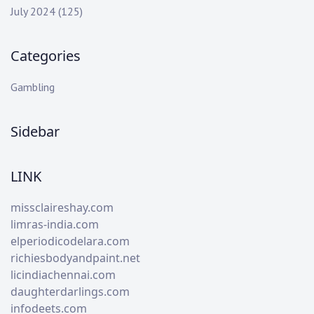
July 2024
(125)
Categories
Gambling
Sidebar
LINK
missclaireshay.com
limras-india.com
elperiodicodelara.com
richiesbodyandpaint.net
licindiachennai.com
daughterdarlings.com
infodeets.com