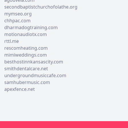
agouveia.com
secondbaptistchurchofolathe.org
mymseo.org
chhpac.com
dharmadogtraining.com
motionaudiotx.com
rttl.me
rescomheating.com
mimiweddings.com
besthostinnkansascity.com
smithdentalcare.net
undergroundmusiccafe.com
samhubermusic.com
apexfence.net