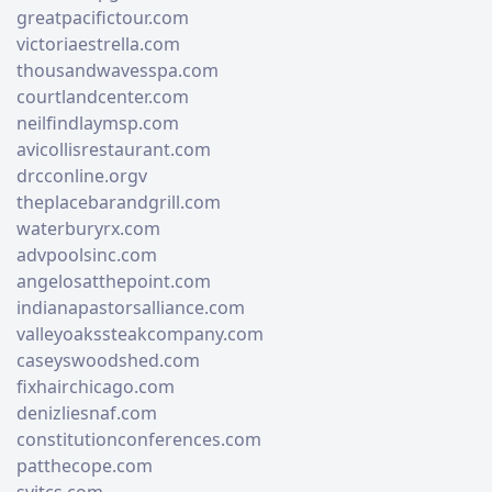
greatpacifictour.com
victoriaestrella.com
thousandwavesspa.com
courtlandcenter.com
neilfindlaymsp.com
avicollisrestaurant.com
drcconline.org
v
theplacebarandgrill.com
waterburyrx.com
advpoolsinc.com
angelosatthepoint.com
indianapastorsalliance.com
valleyoakssteakcompany.com
caseyswoodshed.com
fixhairchicago.com
denizliesnaf.com
constitutionconferences.com
patthecope.com