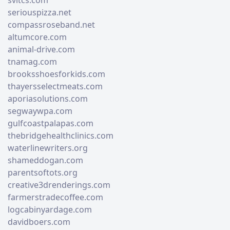
svitcs.com
seriouspizza.net
compassroseband.net
altumcore.com
animal-drive.com
tnamag.com
brooksshoesforkids.com
thayersselectmeats.com
aporiasolutions.com
segwaywpa.com
gulfcoastpalapas.com
thebridgehealthclinics.com
waterlinewriters.org
shameddogan.com
parentsoftots.org
creative3drenderings.com
farmerstradecoffee.com
logcabinyardage.com
davidboers.com