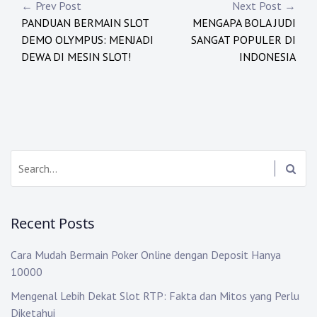
Post
← Prev Post
Next Post →
PANDUAN BERMAIN SLOT
MENGAPA BOLA JUDI
navigation
DEMO OLYMPUS: MENJADI
SANGAT POPULER DI
DEWA DI MESIN SLOT!
INDONESIA
Search:
Recent Posts
Cara Mudah Bermain Poker Online dengan Deposit Hanya
10000
Mengenal Lebih Dekat Slot RTP: Fakta dan Mitos yang Perlu
Diketahui