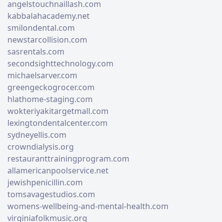
angelstouchnaillash.com
kabbalahacademy.net
smilondental.com
newstarcollision.com
sasrentals.com
secondsighttechnology.com
michaelsarver.com
greengeckogrocer.com
hlathome-staging.com
wokteriyakitargetmall.com
lexingtondentalcenter.com
sydneyellis.com
crowndialysis.org
restauranttrainingprogram.com
allamericanpoolservice.net
jewishpenicillin.com
tomsavagestudios.com
womens-wellbeing-and-mental-health.com
virginiafolkmusic.org