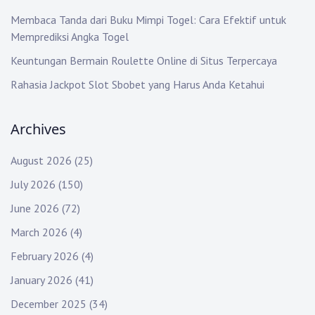
Membaca Tanda dari Buku Mimpi Togel: Cara Efektif untuk
Memprediksi Angka Togel
Keuntungan Bermain Roulette Online di Situs Terpercaya
Rahasia Jackpot Slot Sbobet yang Harus Anda Ketahui
Archives
August 2026
(25)
July 2026
(150)
June 2026
(72)
March 2026
(4)
February 2026
(4)
January 2026
(41)
December 2025
(34)