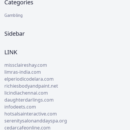
Categories
Gambling
Sidebar
LINK
missclaireshay.com
limras-india.com
elperiodicodelara.com
richiesbodyandpaint.net
licindiachennai.com
daughterdarlings.com
infodeets.com
hotsalsainteractive.com
serenitysalonanddayspa.org
cedarcafeonline.com