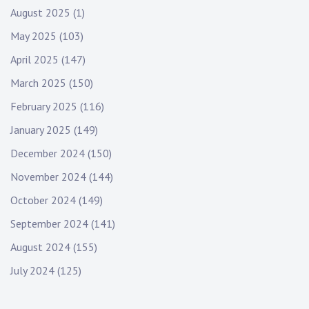
August 2025
(1)
May 2025
(103)
April 2025
(147)
March 2025
(150)
February 2025
(116)
January 2025
(149)
December 2024
(150)
November 2024
(144)
October 2024
(149)
September 2024
(141)
August 2024
(155)
July 2024
(125)