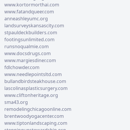
www.kortormorthai.com
www.fatandqueer.com
anneashleyumc.org
landsurveyskansascity.com
stpauldeckbuilders.com
footingsunlimited.com
runsnoqualmie.com
www.docsdrugs.com
www.margiesdiner.com
fdlchowder.com
www.needlepointsltd.com
bullandbirdsteakhouse.com
lascolinasplasticsurgery.com
www.cliftonheritage.org
sma43.org
remodelingchicagoonline.com
brentwoodyogacenter.com
www.tiptonlandscaping.com