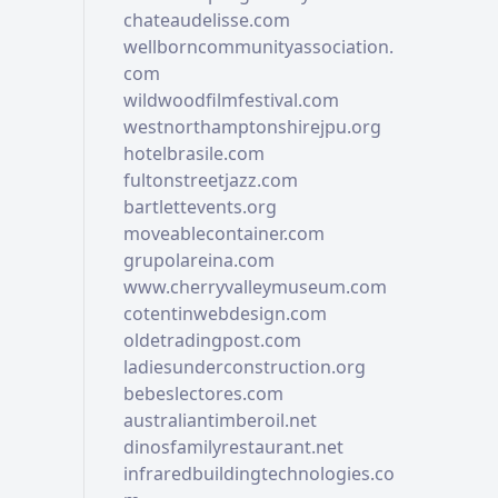
chateaudelisse.com
wellborncommunityassociation.
com
wildwoodfilmfestival.com
westnorthamptonshirejpu.org
hotelbrasile.com
fultonstreetjazz.com
bartlettevents.org
moveablecontainer.com
grupolareina.com
www.cherryvalleymuseum.com
cotentinwebdesign.com
oldetradingpost.com
ladiesunderconstruction.org
bebeslectores.com
australiantimberoil.net
dinosfamilyrestaurant.net
infraredbuildingtechnologies.co