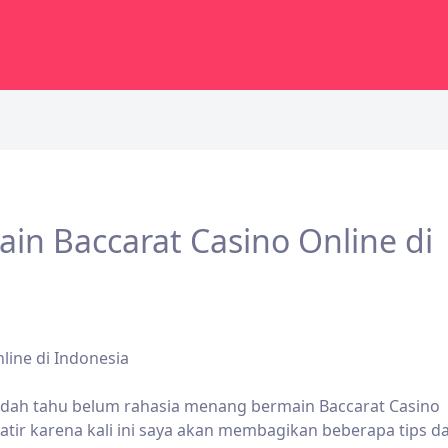
n Baccarat Casino Online di
ine di Indonesia
 Sudah tahu belum rahasia menang bermain Baccarat Casino
watir karena kali ini saya akan membagikan beberapa tips d