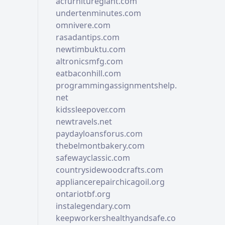
acfurnituregiant.com
undertenminutes.com
omnivere.com
rasadantips.com
newtimbuktu.com
altronicsmfg.com
eatbaconhill.com
programmingassignmentshelp.
net
kidssleepover.com
newtravels.net
paydayloansforus.com
thebelmontbakery.com
safewayclassic.com
countrysidewoodcrafts.com
appliancerepairchicagoil.org
ontariotbf.org
instalegendary.com
keepworkershealthyandsafe.co