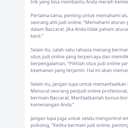
trik yang bisa membantu Anda meraih kemen
Pertama-tama, penting untuk memahami atur
seorang ahli judi online, “Memahami atura
dalam Baccarat. Jika Anda tidak paham atu
kecil.”
Selain itu, salah satu rahasia menang berma
situs judi online yang terpercaya dan memili
berpengalaman, “Pilihlah situs judi online y
keamanan yang terjamin. Hal ini akan mema
Selain itu, jangan lupa untuk memanfaatkan 
Menurut seorang penjudi online profesiona
bermain Baccarat. Manfaatkanlah bonus-bon
kemenangan Anda.”
Jangan lupa juga untuk selalu mengontrol e
psikolog, “Ketika bermain judi online, penti