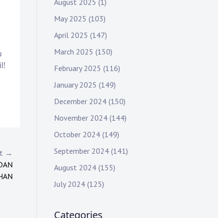
August 2025
(1)
May 2025
(103)
April 2025
(147)
March 2025
(150)
u
l!
February 2025
(116)
January 2025
(149)
December 2024
(150)
November 2024
(144)
October 2024
(149)
September 2024
(141)
st →
 DAN
August 2024
(155)
HAN
July 2024
(125)
Categories