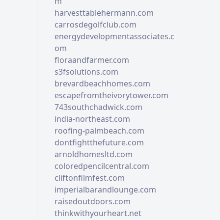
m
harvesttablehermann.com
carrosdegolfclub.com
energydevelopmentassociates.c
om
floraandfarmer.com
s3fsolutions.com
brevardbeachhomes.com
escapefromtheivorytower.com
743southchadwick.com
india-northeast.com
roofing-palmbeach.com
dontfightthefuture.com
arnoldhomesltd.com
coloredpencilcentral.com
cliftonfilmfest.com
imperialbarandlounge.com
raisedoutdoors.com
thinkwithyourheart.net