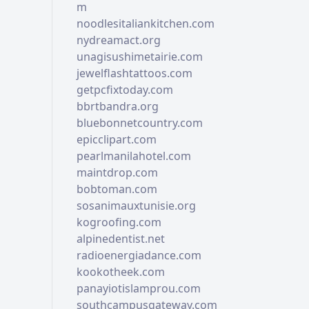
m
noodlesitaliankitchen.com
nydreamact.org
unagisushimetairie.com
jewelflashtattoos.com
getpcfixtoday.com
bbrtbandra.org
bluebonnetcountry.com
epicclipart.com
pearlmanilahotel.com
maintdrop.com
bobtoman.com
sosanimauxtunisie.org
kogroofing.com
alpinedentist.net
radioenergiadance.com
kookotheek.com
panayiotislamprou.com
southcampusgateway.com