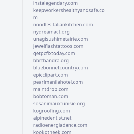
instalegendary.com
keepworkershealthyandsafe.co
m
noodlesitaliankitchen.com
nydreamact.org
unagisushimetairie.com
jewelflashtattoos.com
getpcfixtoday.com
bbrtbandra.org
bluebonnetcountry.com
epicclipart.com
pearlmanilahotel.com
maintdrop.com
bobtoman.com
sosanimauxtunisie.org
kogroofing.com
alpinedentist.net
radioenergiadance.com
kookotheek.com