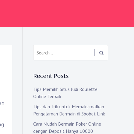
Search:
Recent Posts
Tips Memilih Situs Judi Roulette
a
Online Terbaik
an
Tips dan Trik untuk Memaksimalkan
Pengalaman Bermain di Sbobet Link
Cara Mudah Bermain Poker Online
ng
dengan Deposit Hanya 10000