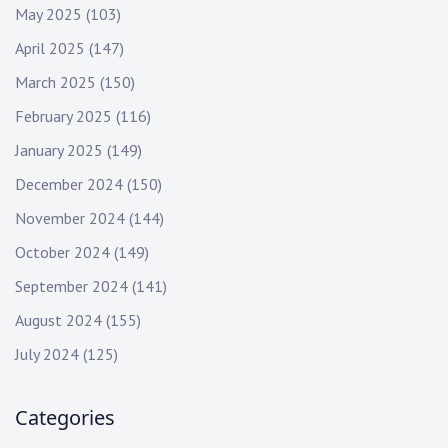
May 2025
(103)
April 2025
(147)
March 2025
(150)
February 2025
(116)
January 2025
(149)
December 2024
(150)
November 2024
(144)
October 2024
(149)
September 2024
(141)
August 2024
(155)
July 2024
(125)
Categories