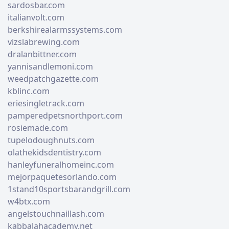
sardosbar.com
italianvolt.com
berkshirealarmssystems.com
vizslabrewing.com
dralanbittner.com
yannisandlemoni.com
weedpatchgazette.com
kblinc.com
eriesingletrack.com
pamperedpetsnorthport.com
rosiemade.com
tupelodoughnuts.com
olathekidsdentistry.com
hanleyfuneralhomeinc.com
mejorpaquetesorlando.com
1stand10sportsbarandgrill.com
w4btx.com
angelstouchnaillash.com
kabbalahacademy.net