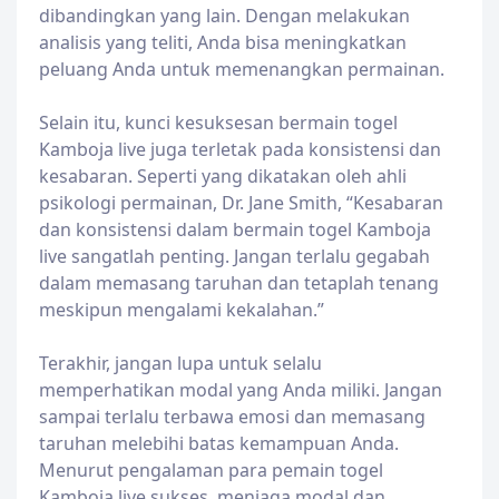
dibandingkan yang lain. Dengan melakukan
analisis yang teliti, Anda bisa meningkatkan
peluang Anda untuk memenangkan permainan.
Selain itu, kunci kesuksesan bermain togel
Kamboja live juga terletak pada konsistensi dan
kesabaran. Seperti yang dikatakan oleh ahli
psikologi permainan, Dr. Jane Smith, “Kesabaran
dan konsistensi dalam bermain togel Kamboja
live sangatlah penting. Jangan terlalu gegabah
dalam memasang taruhan dan tetaplah tenang
meskipun mengalami kekalahan.”
Terakhir, jangan lupa untuk selalu
memperhatikan modal yang Anda miliki. Jangan
sampai terlalu terbawa emosi dan memasang
taruhan melebihi batas kemampuan Anda.
Menurut pengalaman para pemain togel
Kamboja live sukses, menjaga modal dan