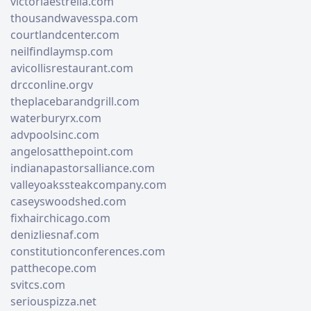
victoriaestrella.com
thousandwavesspa.com
courtlandcenter.com
neilfindlaymsp.com
avicollisrestaurant.com
drcconline.org
v
theplacebarandgrill.com
waterburyrx.com
advpoolsinc.com
angelosatthepoint.com
indianapastorsalliance.com
valleyoakssteakcompany.com
caseyswoodshed.com
fixhairchicago.com
denizliesnaf.com
constitutionconferences.com
patthecope.com
svitcs.com
seriouspizza.net