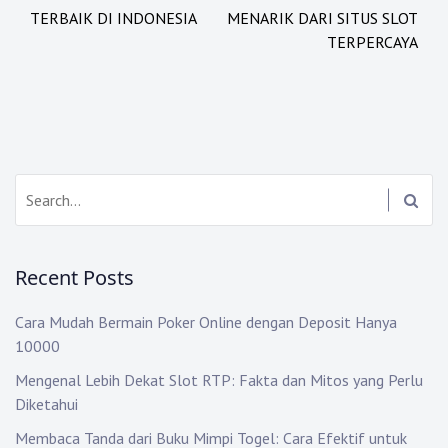
navigation
TERBAIK DI INDONESIA
MENARIK DARI SITUS SLOT
TERPERCAYA
Search:
Recent Posts
Cara Mudah Bermain Poker Online dengan Deposit Hanya
10000
Mengenal Lebih Dekat Slot RTP: Fakta dan Mitos yang Perlu
Diketahui
Membaca Tanda dari Buku Mimpi Togel: Cara Efektif untuk