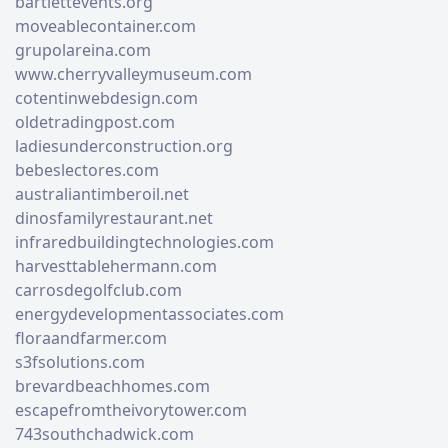
bartlettevents.org
moveablecontainer.com
grupolareina.com
www.cherryvalleymuseum.com
cotentinwebdesign.com
oldetradingpost.com
ladiesunderconstruction.org
bebeslectores.com
australiantimberoil.net
dinosfamilyrestaurant.net
infraredbuildingtechnologies.com
harvesttablehermann.com
carrosdegolfclub.com
energydevelopmentassociates.com
floraandfarmer.com
s3fsolutions.com
brevardbeachhomes.com
escapefromtheivorytower.com
743southchadwick.com