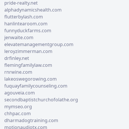
pride-realty.net
alphadynamicshealth.com
flutterbylash.com
hanlintearoom.com
funnyduckfarms.com
jenwaite.com
elevatemanagementgroup.com
leroyzimmerman.com
drfinley.net
flemingfamilylaw.com
rnrwine.com
lakeoswegorowing.com
fuquayfamilycounseling.com
agouveia.com
secondbaptistchurchofolathe.org
mymseo.org
chhpac.com
dharmadogtraining.com
motionaudiotx.com