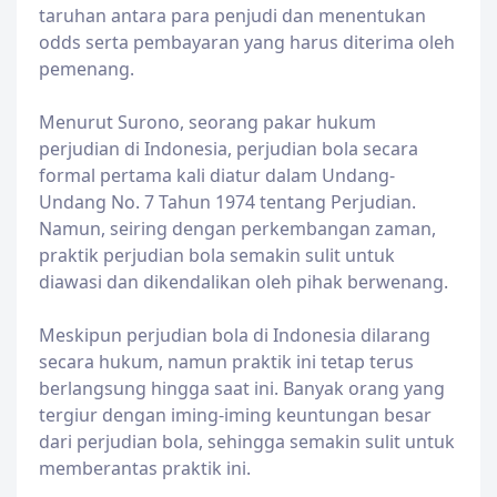
taruhan antara para penjudi dan menentukan
odds serta pembayaran yang harus diterima oleh
pemenang.
Menurut Surono, seorang pakar hukum
perjudian di Indonesia, perjudian bola secara
formal pertama kali diatur dalam Undang-
Undang No. 7 Tahun 1974 tentang Perjudian.
Namun, seiring dengan perkembangan zaman,
praktik perjudian bola semakin sulit untuk
diawasi dan dikendalikan oleh pihak berwenang.
Meskipun perjudian bola di Indonesia dilarang
secara hukum, namun praktik ini tetap terus
berlangsung hingga saat ini. Banyak orang yang
tergiur dengan iming-iming keuntungan besar
dari perjudian bola, sehingga semakin sulit untuk
memberantas praktik ini.