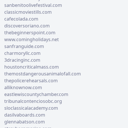
sanbenitoolivefestival.com
classicmoviestills.com
cafecolada.com
discoversoriano.com
thebeginnerspoint.com
www.comingholidays.net
sanfranguide.com
charmoryllc.com
3dracinginc.com
houstoncriticalmass.com
themostdangerousanimalofall.com
thepolicerehearsals.com
alliknownow.com
eastlewiscountychamber.com
tribunalcontenciosobc.org
sloclassicalacademy.com
dasilvaboards.com
glennabatson.com