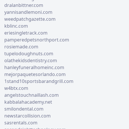
dralanbittner.com
yannisandlemoni.com
weedpatchgazette.com
kblinc.com
eriesingletrack.com
pamperedpetsnorthport.com
rosiemade.com
tupelodoughnuts.com
olathekidsdentistry.com
hanleyfuneralhomeinc.com
mejorpaquetesorlando.com
1stand10sportsbarandgrill.com
w4btx.com
angelstouchnaillash.com
kabbalahacademy.net
smilondental.com
newstarcollision.com
sasrentals.com