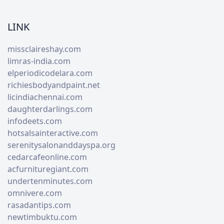
LINK
missclaireshay.com
limras-india.com
elperiodicodelara.com
richiesbodyandpaint.net
licindiachennai.com
daughterdarlings.com
infodeets.com
hotsalsainteractive.com
serenitysalonanddayspa.org
cedarcafeonline.com
acfurnituregiant.com
undertenminutes.com
omnivere.com
rasadantips.com
newtimbuktu.com