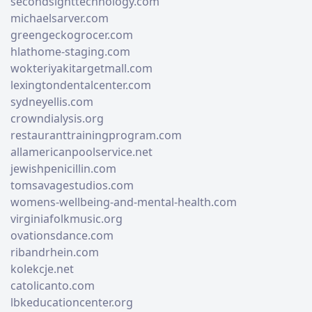
secondsighttechnology.com
michaelsarver.com
greengeckogrocer.com
hlathome-staging.com
wokteriyakitargetmall.com
lexingtondentalcenter.com
sydneyellis.com
crowndialysis.org
restauranttrainingprogram.com
allamericanpoolservice.net
jewishpenicillin.com
tomsavagestudios.com
womens-wellbeing-and-mental-health.com
virginiafolkmusic.org
ovationsdance.com
ribandrhein.com
kolekcje.net
catolicanto.com
lbkeducationcenter.org