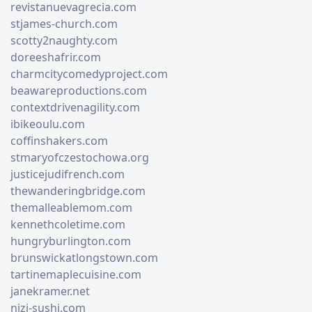
revistanuevagrecia.com
stjames-church.com
scotty2naughty.com
doreeshafrir.com
charmcitycomedyproject.com
beawareproductions.com
contextdrivenagility.com
ibikeoulu.com
coffinshakers.com
stmaryofczestochowa.org
justicejudifrench.com
thewanderingbridge.com
themalleablemom.com
kennethcoletime.com
hungryburlington.com
brunswickatlongstown.com
tartinemaplecuisine.com
janekramer.net
nizi-sushi.com