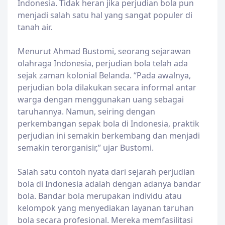
Indonesia. Tidak heran jika perjudian bola pun
menjadi salah satu hal yang sangat populer di
tanah air.
Menurut Ahmad Bustomi, seorang sejarawan
olahraga Indonesia, perjudian bola telah ada
sejak zaman kolonial Belanda. “Pada awalnya,
perjudian bola dilakukan secara informal antar
warga dengan menggunakan uang sebagai
taruhannya. Namun, seiring dengan
perkembangan sepak bola di Indonesia, praktik
perjudian ini semakin berkembang dan menjadi
semakin terorganisir,” ujar Bustomi.
Salah satu contoh nyata dari sejarah perjudian
bola di Indonesia adalah dengan adanya bandar
bola. Bandar bola merupakan individu atau
kelompok yang menyediakan layanan taruhan
bola secara profesional. Mereka memfasilitasi