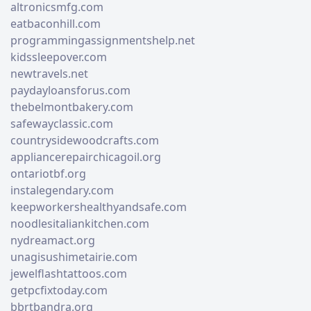
altronicsmfg.com
eatbaconhill.com
programmingassignmentshelp.net
kidssleepover.com
newtravels.net
paydayloansforus.com
thebelmontbakery.com
safewayclassic.com
countrysidewoodcrafts.com
appliancerepairchicagoil.org
ontariotbf.org
instalegendary.com
keepworkershealthyandsafe.com
noodlesitaliankitchen.com
nydreamact.org
unagisushimetairie.com
jewelflashtattoos.com
getpcfixtoday.com
bbrtbandra.org