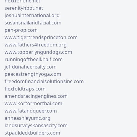
nexttonone.net
serenityhbot.net
joshuainternational.org
susansnailandfacial.com
pen-prop.com
www.tigertrendsprinceton.com
www.fathers4freedom.org
www.topperlyngundogs.com
runningoftheelkhalf.com
jeffdunaheerealty.com
peacestrengthyoga.com
freedomfinancialsolutionsinc.com
flexfoldtraps.com
amendsracingengines.com
www.kortormorthai.com
www.fatandqueer.com
anneashleyumc.org
landsurveyskansascity.com
stpauldeckbuilders.com