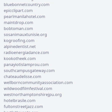
bluebonnetcountry.com
epicclipart.com
pearlmanilahotel.com
maintdrop.com
bobtoman.com
sosanimauxtunisie.org
kogroofing.com
alpinedentist.net
radioenergiadance.com
kookotheek.com
panayiotislamprou.com
southcampusgateway.com
chateaudelisse.com
wellborncommunityassociation.com
wildwoodfilmfestival.com
westnorthamptonshirejpu.org
hotelbrasile.com
fultonstreetjazz.com