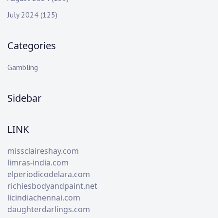
July 2024
(125)
Categories
Gambling
Sidebar
LINK
missclaireshay.com
limras-india.com
elperiodicodelara.com
richiesbodyandpaint.net
licindiachennai.com
daughterdarlings.com