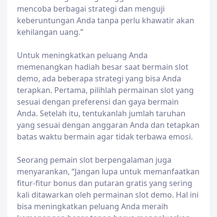
mencoba berbagai strategi dan menguji
keberuntungan Anda tanpa perlu khawatir akan
kehilangan uang.”
Untuk meningkatkan peluang Anda
memenangkan hadiah besar saat bermain slot
demo, ada beberapa strategi yang bisa Anda
terapkan. Pertama, pilihlah permainan slot yang
sesuai dengan preferensi dan gaya bermain
Anda. Setelah itu, tentukanlah jumlah taruhan
yang sesuai dengan anggaran Anda dan tetapkan
batas waktu bermain agar tidak terbawa emosi.
Seorang pemain slot berpengalaman juga
menyarankan, “Jangan lupa untuk memanfaatkan
fitur-fitur bonus dan putaran gratis yang sering
kali ditawarkan oleh permainan slot demo. Hal ini
bisa meningkatkan peluang Anda meraih