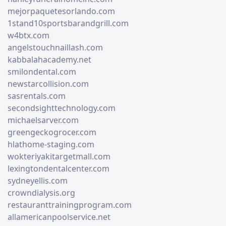
mejorpaquetesorlando.com
1stand10sportsbarandgrill.com
w4btx.com
angelstouchnaillash.com
kabbalahacademy.net
smilondental.com
newstarcollision.com
sasrentals.com
secondsighttechnology.com
michaelsarver.com
greengeckogrocer.com
hlathome-staging.com
wokteriyakitargetmall.com
lexingtondentalcenter.com
sydneyellis.com
crowndialysis.org
restauranttrainingprogram.com
allamericanpoolservice.net