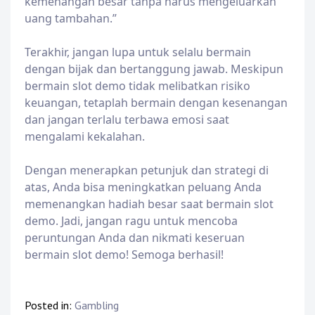
kemenangan besar tanpa harus mengeluarkan
uang tambahan.”
Terakhir, jangan lupa untuk selalu bermain
dengan bijak dan bertanggung jawab. Meskipun
bermain slot demo tidak melibatkan risiko
keuangan, tetaplah bermain dengan kesenangan
dan jangan terlalu terbawa emosi saat
mengalami kekalahan.
Dengan menerapkan petunjuk dan strategi di
atas, Anda bisa meningkatkan peluang Anda
memenangkan hadiah besar saat bermain slot
demo. Jadi, jangan ragu untuk mencoba
peruntungan Anda dan nikmati keseruan
bermain slot demo! Semoga berhasil!
Posted in:
Gambling