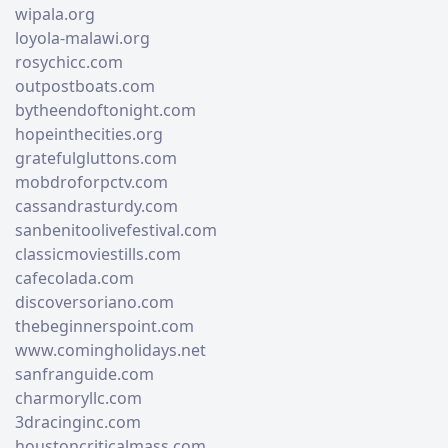
wipala.org
loyola-malawi.org
rosychicc.com
outpostboats.com
bytheendoftonight.com
hopeinthecities.org
gratefulgluttons.com
mobdroforpctv.com
cassandrasturdy.com
sanbenitoolivefestival.com
classicmoviestills.com
cafecolada.com
discoversoriano.com
thebeginnerspoint.com
www.comingholidays.net
sanfranguide.com
charmoryllc.com
3dracinginc.com
houstoncriticalmass.com