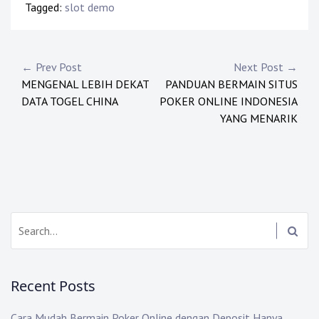
Tagged:
slot demo
Post
← Prev Post
Next Post →
MENGENAL LEBIH DEKAT
PANDUAN BERMAIN SITUS
navigation
DATA TOGEL CHINA
POKER ONLINE INDONESIA
YANG MENARIK
Search:
Recent Posts
Cara Mudah Bermain Poker Online dengan Deposit Hanya