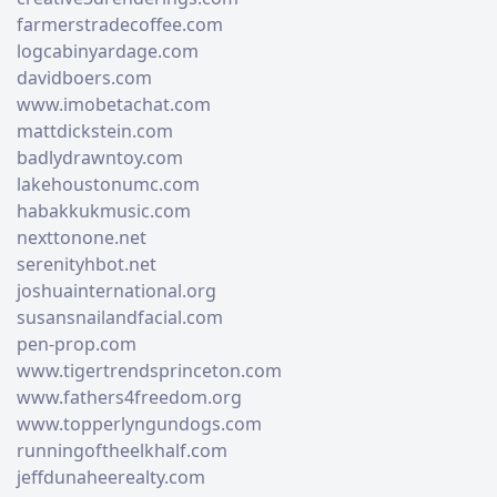
farmerstradecoffee.com
logcabinyardage.com
davidboers.com
www.imobetachat.com
mattdickstein.com
badlydrawntoy.com
lakehoustonumc.com
habakkukmusic.com
nexttonone.net
serenityhbot.net
joshuainternational.org
susansnailandfacial.com
pen-prop.com
www.tigertrendsprinceton.com
www.fathers4freedom.org
www.topperlyngundogs.com
runningoftheelkhalf.com
jeffdunaheerealty.com