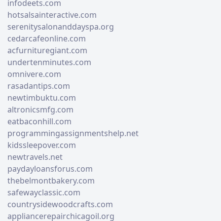
infodeets.com
hotsalsainteractive.com
serenitysalonanddayspa.org
cedarcafeonline.com
acfurnituregiant.com
undertenminutes.com
omnivere.com
rasadantips.com
newtimbuktu.com
altronicsmfg.com
eatbaconhill.com
programmingassignmentshelp.net
kidssleepover.com
newtravels.net
paydayloansforus.com
thebelmontbakery.com
safewayclassic.com
countrysidewoodcrafts.com
appliancerepairchicagoil.org