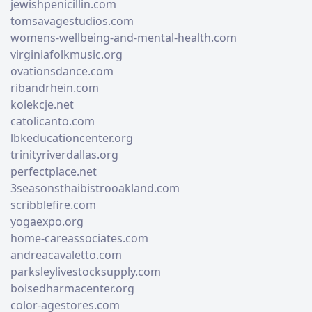
jewishpenicillin.com
tomsavagestudios.com
womens-wellbeing-and-mental-health.com
virginiafolkmusic.org
ovationsdance.com
ribandrhein.com
kolekcje.net
catolicanto.com
lbkeducationcenter.org
trinityriverdallas.org
perfectplace.net
3seasonsthaibistrooakland.com
scribblefire.com
yogaexpo.org
home-careassociates.com
andreacavaletto.com
parksleylivestocksupply.com
boisedharmacenter.org
color-agestores.com