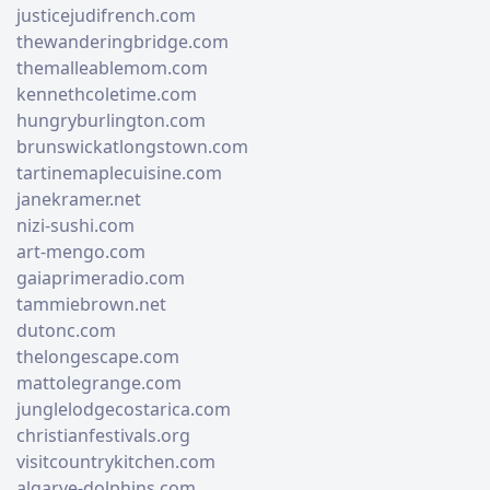
justicejudifrench.com
thewanderingbridge.com
themalleablemom.com
kennethcoletime.com
hungryburlington.com
brunswickatlongstown.com
tartinemaplecuisine.com
janekramer.net
nizi-sushi.com
art-mengo.com
gaiaprimeradio.com
tammiebrown.net
dutonc.com
thelongescape.com
mattolegrange.com
junglelodgecostarica.com
christianfestivals.org
visitcountrykitchen.com
algarve-dolphins.com