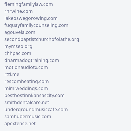
flemingfamilylaw.com
rnrwine.com
lakeoswegorowing.com
fuquayfamilycounseling.com
agouveia.com
secondbaptistchurchofolathe.org
mymseo.org
chhpac.com
dharmadogtraining.com
motionaudiotx.com
rttl.me
rescomheating.com
mimiweddings.com
besthostinnkansascity.com
smithdentalcare.net
undergroundmusiccafe.com
samhubermusic.com
apexfence.net