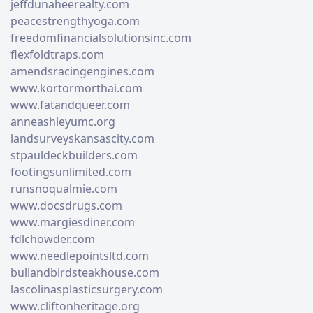
jeffdunaheerealty.com
peacestrengthyoga.com
freedomfinancialsolutionsinc.com
flexfoldtraps.com
amendsracingengines.com
www.kortormorthai.com
www.fatandqueer.com
anneashleyumc.org
landsurveyskansascity.com
stpauldeckbuilders.com
footingsunlimited.com
runsnoqualmie.com
www.docsdrugs.com
www.margiesdiner.com
fdlchowder.com
www.needlepointsltd.com
bullandbirdsteakhouse.com
lascolinasplasticsurgery.com
www.cliftonheritage.org