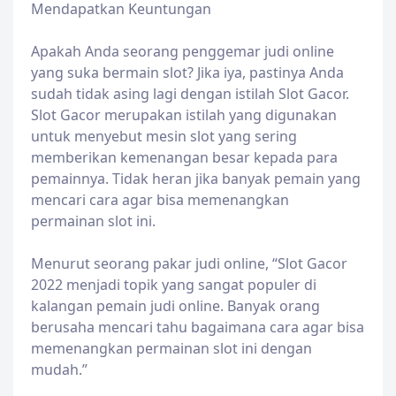
Mendapatkan Keuntungan
Apakah Anda seorang penggemar judi online
yang suka bermain slot? Jika iya, pastinya Anda
sudah tidak asing lagi dengan istilah Slot Gacor.
Slot Gacor merupakan istilah yang digunakan
untuk menyebut mesin slot yang sering
memberikan kemenangan besar kepada para
pemainnya. Tidak heran jika banyak pemain yang
mencari cara agar bisa memenangkan
permainan slot ini.
Menurut seorang pakar judi online, “Slot Gacor
2022 menjadi topik yang sangat populer di
kalangan pemain judi online. Banyak orang
berusaha mencari tahu bagaimana cara agar bisa
memenangkan permainan slot ini dengan
mudah.”