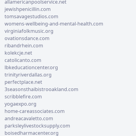
allamericanpoolservice.net
jewishpenicillin.com
tomsavagestudios.com
womens-wellbeing-and-mental-health.com
virginiafolkmusic.org
ovationsdance.com
ribandrhein.com
kolekcje.net
catolicanto.com
lbkeducationcenter.org
trinityriverdallas.org
perfectplace.net
3seasonsthaibistrooakland.com
scribblefire.com
yogaexpo.org
home-careassociates.com
andreacavaletto.com
parksleylivestocksupply.com
boisedharmacenter.org