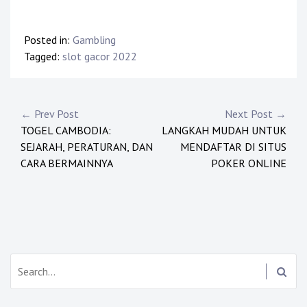
Posted in:
Gambling
Tagged:
slot gacor 2022
Post
← Prev Post
Next Post →
TOGEL CAMBODIA:
LANGKAH MUDAH UNTUK
navigation
SEJARAH, PERATURAN, DAN
MENDAFTAR DI SITUS
CARA BERMAINNYA
POKER ONLINE
Search: