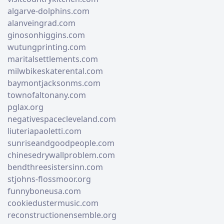
algarve-dolphins.com
alanveingrad.com
ginosonhiggins.com
wutungprinting.com
maritalsettlements.com
milwbikeskaterental.com
baymontjacksonms.com
townofaltonany.com
pglax.org
negativespacecleveland.com
liuteriapaoletti.com
sunriseandgoodpeople.com
chinesedrywallproblem.com
bendthreesistersinn.com
stjohns-flossmoor.org
funnyboneusa.com
cookiedustermusic.com
reconstructionensemble.org