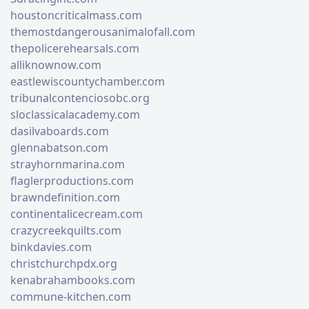
houstoncriticalmass.com
themostdangerousanimalofall.com
thepolicerehearsals.com
alliknownow.com
eastlewiscountychamber.com
tribunalcontenciosobc.org
sloclassicalacademy.com
dasilvaboards.com
glennabatson.com
strayhornmarina.com
flaglerproductions.com
brawndefinition.com
continentalicecream.com
crazycreekquilts.com
binkdavies.com
christchurchpdx.org
kenabrahambooks.com
commune-kitchen.com