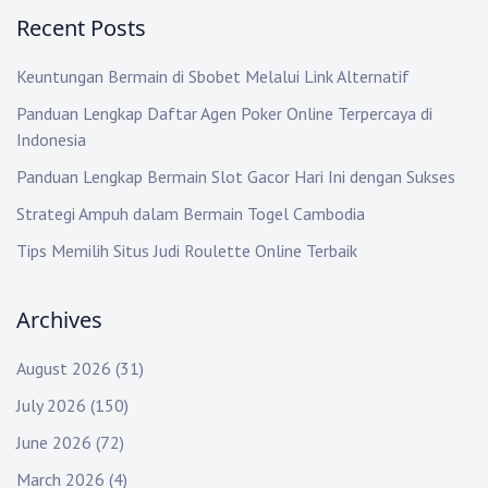
Recent Posts
Keuntungan Bermain di Sbobet Melalui Link Alternatif
Panduan Lengkap Daftar Agen Poker Online Terpercaya di
Indonesia
Panduan Lengkap Bermain Slot Gacor Hari Ini dengan Sukses
Strategi Ampuh dalam Bermain Togel Cambodia
Tips Memilih Situs Judi Roulette Online Terbaik
Archives
August 2026
(31)
July 2026
(150)
June 2026
(72)
March 2026
(4)