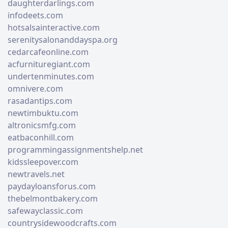
daughterdarlings.com
infodeets.com
hotsalsainteractive.com
serenitysalonanddayspa.org
cedarcafeonline.com
acfurnituregiant.com
undertenminutes.com
omnivere.com
rasadantips.com
newtimbuktu.com
altronicsmfg.com
eatbaconhill.com
programmingassignmentshelp.net
kidssleepover.com
newtravels.net
paydayloansforus.com
thebelmontbakery.com
safewayclassic.com
countrysidewoodcrafts.com