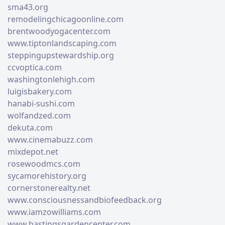
sma43.org
remodelingchicagoonline.com
brentwoodyogacenter.com
www.tiptonlandscaping.com
steppingupstewardship.org
ccvoptica.com
washingtonlehigh.com
luigisbakery.com
hanabi-sushi.com
wolfandzed.com
dekuta.com
www.cinemabuzz.com
mixdepot.net
rosewoodmcs.com
sycamorehistory.org
cornerstonerealty.net
www.consciousnessandbiofeedback.org
www.iamzowilliams.com
www.hastingsgardencenter.com