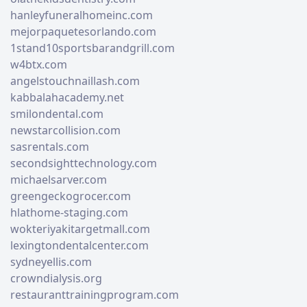
hanleyfuneralhomeinc.com
mejorpaquetesorlando.com
1stand10sportsbarandgrill.com
w4btx.com
angelstouchnaillash.com
kabbalahacademy.net
smilondental.com
newstarcollision.com
sasrentals.com
secondsighttechnology.com
michaelsarver.com
greengeckogrocer.com
hlathome-staging.com
wokteriyakitargetmall.com
lexingtondentalcenter.com
sydneyellis.com
crowndialysis.org
restauranttrainingprogram.com