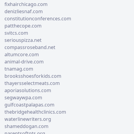
fixhairchicago.com
denizliesnaf.com
constitutionconferences.com
patthecope.com
svitcs.com
seriouspizza.net
compassroseband.net
altumcore.com
animal-drive.com
tnamag.com
brooksshoesforkids.com
thayersselectmeats.com
aporiasolutions.com
segwaywpa.com
gulfcoastpalapas.com
thebridgehealthclinics.com
waterlinewriters.org
shameddogan.com
parentsoftots.org