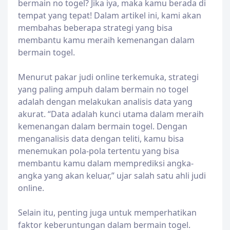
bermain no togel? Jika iya, maka kamu berada di
tempat yang tepat! Dalam artikel ini, kami akan
membahas beberapa strategi yang bisa
membantu kamu meraih kemenangan dalam
bermain togel.
Menurut pakar judi online terkemuka, strategi
yang paling ampuh dalam bermain no togel
adalah dengan melakukan analisis data yang
akurat. “Data adalah kunci utama dalam meraih
kemenangan dalam bermain togel. Dengan
menganalisis data dengan teliti, kamu bisa
menemukan pola-pola tertentu yang bisa
membantu kamu dalam memprediksi angka-
angka yang akan keluar,” ujar salah satu ahli judi
online.
Selain itu, penting juga untuk memperhatikan
faktor keberuntungan dalam bermain togel.