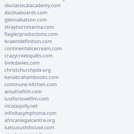
sloclassicalacademy.com
dasilvaboards.com
glennabatson.com
strayhornmarina.com
flaglerproductions.com
brawndefinition.com
continentalicecream.com
crazycreekquilts.com
binkdavies.com
christchurchpdx.org
kenabrahambooks.com
commune-kitchen.com
amuthefilm.com
lustforlovefilm.com
nicolasjolly.net
infinitasymphonia.com
africanlegalcentre.org
katsusushihouse.com