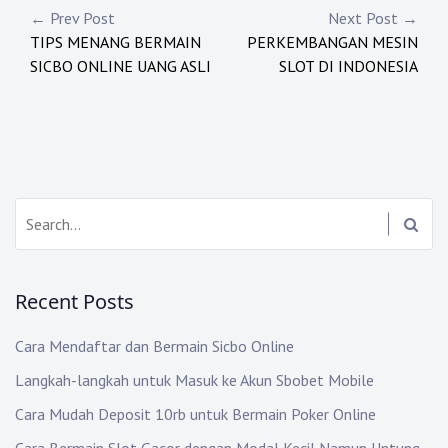
Post
← Prev Post
Next Post →
TIPS MENANG BERMAIN
PERKEMBANGAN MESIN
navigation
SICBO ONLINE UANG ASLI
SLOT DI INDONESIA
Search:
Recent Posts
Cara Mendaftar dan Bermain Sicbo Online
Langkah-langkah untuk Masuk ke Akun Sbobet Mobile
Cara Mudah Deposit 10rb untuk Bermain Poker Online