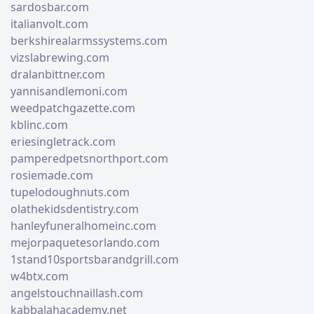
sardosbar.com
italianvolt.com
berkshirealarmssystems.com
vizslabrewing.com
dralanbittner.com
yannisandlemoni.com
weedpatchgazette.com
kblinc.com
eriesingletrack.com
pamperedpetsnorthport.com
rosiemade.com
tupelodoughnuts.com
olathekidsdentistry.com
hanleyfuneralhomeinc.com
mejorpaquetesorlando.com
1stand10sportsbarandgrill.com
w4btx.com
angelstouchnaillash.com
kabbalahacademy.net