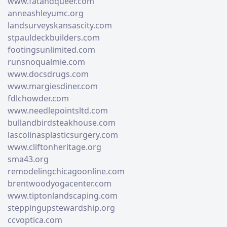
www.fatandqueer.com
anneashleyumc.org
landsurveyskansascity.com
stpauldeckbuilders.com
footingsunlimited.com
runsnoqualmie.com
www.docsdrugs.com
www.margiesdiner.com
fdlchowder.com
www.needlepointsltd.com
bullandbirdsteakhouse.com
lascolinasplasticsurgery.com
www.cliftonheritage.org
sma43.org
remodelingchicagoonline.com
brentwoodyogacenter.com
www.tiptonlandscaping.com
steppingupstewardship.org
ccvoptica.com