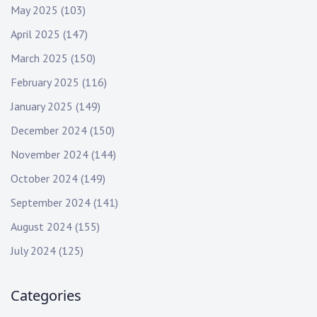
May 2025
(103)
April 2025
(147)
March 2025
(150)
February 2025
(116)
January 2025
(149)
December 2024
(150)
November 2024
(144)
October 2024
(149)
September 2024
(141)
August 2024
(155)
July 2024
(125)
Categories