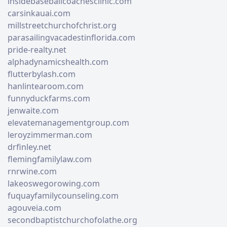
insidebaseballcoachesclinic.com
carsinkauai.com
millstreetchurchofchrist.org
parasailingvacadestinflorida.com
pride-realty.net
alphadynamicshealth.com
flutterbylash.com
hanlintearoom.com
funnyduckfarms.com
jenwaite.com
elevatemanagementgroup.com
leroyzimmerman.com
drfinley.net
flemingfamilylaw.com
rnrwine.com
lakeoswegorowing.com
fuquayfamilycounseling.com
agouveia.com
secondbaptistchurchofolathe.org