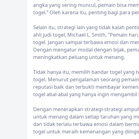
angka yang sering muncul, pemain bisa memi
togel.” Oleh karena itu, penting bagi para 
Selain itu, strategi lain yang tidak kalah 
ahli judi togel, Michael L. Smith, “Pemain 
togel. Jangan sampai terbawa emosi dan me
Dengan mengatur modal dengan bijak, pem
meningkatkan peluang untuk menang.
Tidak hanya itu, memilih bandar togel yang
togel. Menurut pengalaman seorang pemain to
reputasi baik dan terbukti membayar kemen
togel abal-abal yang hanya ingin mengambil
Dengan menerapkan strategi-strategi ampuh
untuk menang dalam setiap taruhan yang mer
dan tidak terlalu terbawa emosi dalam berm
togel untuk meraih kemenangan yang diingi