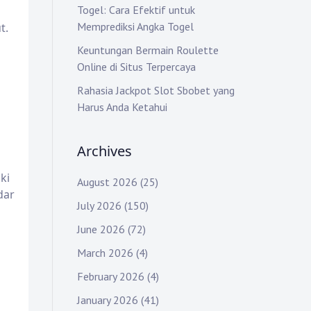
Togel: Cara Efektif untuk
Memprediksi Angka Togel
t.
Keuntungan Bermain Roulette
Online di Situs Terpercaya
Rahasia Jackpot Slot Sbobet yang
Harus Anda Ketahui
Archives
ki
August 2026
(25)
dar
July 2026
(150)
June 2026
(72)
March 2026
(4)
February 2026
(4)
January 2026
(41)