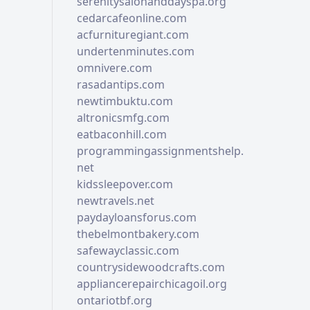
serenitysalonanddayspa.org
cedarcafeonline.com
acfurnituregiant.com
undertenminutes.com
omnivere.com
rasadantips.com
newtimbuktu.com
altronicsmfg.com
eatbaconhill.com
programmingassignmentshelp.
net
kidssleepover.com
newtravels.net
paydayloansforus.com
thebelmontbakery.com
safewayclassic.com
countrysidewoodcrafts.com
appliancerepairchicagoil.org
ontariotbf.org