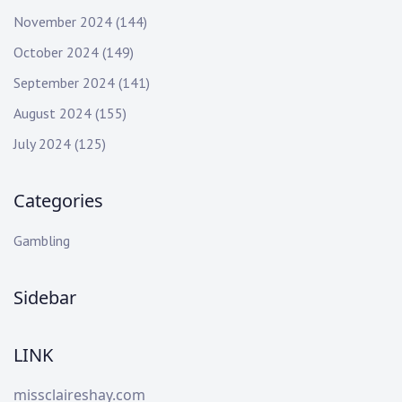
November 2024
(144)
October 2024
(149)
September 2024
(141)
August 2024
(155)
July 2024
(125)
Categories
Gambling
Sidebar
LINK
missclaireshay.com