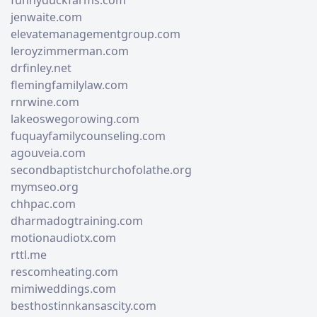
funnyduckfarms.com
jenwaite.com
elevatemanagementgroup.com
leroyzimmerman.com
drfinley.net
flemingfamilylaw.com
rnrwine.com
lakeoswegorowing.com
fuquayfamilycounseling.com
agouveia.com
secondbaptistchurchofolathe.org
mymseo.org
chhpac.com
dharmadogtraining.com
motionaudiotx.com
rttl.me
rescomheating.com
mimiweddings.com
besthostinnkansascity.com