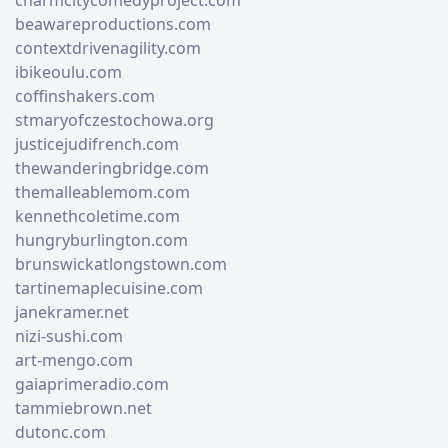
charmcitycomedyproject.com
beawareproductions.com
contextdrivenagility.com
ibikeoulu.com
coffinshakers.com
stmaryofczestochowa.org
justicejudifrench.com
thewanderingbridge.com
themalleablemom.com
kennethcoletime.com
hungryburlington.com
brunswickatlongstown.com
tartinemaplecuisine.com
janekramer.net
nizi-sushi.com
art-mengo.com
gaiaprimeradio.com
tammiebrown.net
dutonc.com