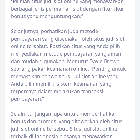
“Pilihlah situs judi slot online yang menawarkan
berbagai jenis permainan slot dengan fitur-fitur
bonus yang menguntungkan.”
Selanjutnya, perhatikan juga metode
pembayaran yang disediakan oleh situs judi slot
online tersebut. Pastikan situs yang Anda pilih
menyediakan metode pembayaran yang aman
dan mudah digunakan. Menurut David Brown,
seorang pakar keamanan online, “Penting untuk
memastikan bahwa situs judi slot online yang
Anda pilih memiliki sistem keamanan yang
terpercaya dalam melakukan transaksi
pembayaran.”
Selain itu, jangan lupa untuk memperhatikan
bonus dan promosi yang ditawarkan oleh situs
judi slot online tersebut. Situs judi slot online
terbaik di Indonesia biasanya menawarkan