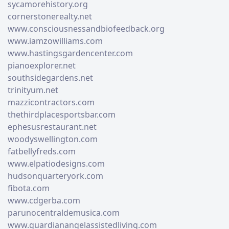
sycamorehistory.org
cornerstonerealty.net
www.consciousnessandbiofeedback.org
www.iamzowilliams.com
www.hastingsgardencenter.com
pianoexplorer.net
southsidegardens.net
trinityum.net
mazzicontractors.com
thethirdplacesportsbar.com
ephesusrestaurant.net
woodyswellington.com
fatbellyfreds.com
www.elpatiodesigns.com
hudsonquarteryork.com
fibota.com
www.cdgerba.com
parunocentraldemusica.com
www.guardianangelassistedliving.com