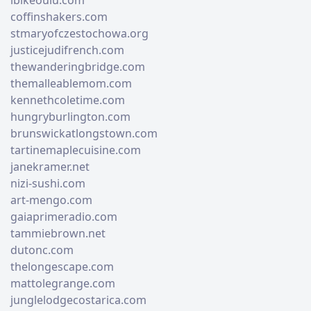
ibikeoulu.com
coffinshakers.com
stmaryofczestochowa.org
justicejudifrench.com
thewanderingbridge.com
themalleablemom.com
kennethcoletime.com
hungryburlington.com
brunswickatlongstown.com
tartinemaplecuisine.com
janekramer.net
nizi-sushi.com
art-mengo.com
gaiaprimeradio.com
tammiebrown.net
dutonc.com
thelongescape.com
mattolegrange.com
junglelodgecostarica.com