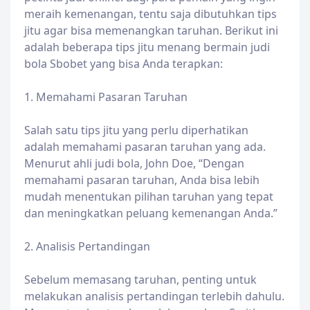
meraih kemenangan, tentu saja dibutuhkan tips
jitu agar bisa memenangkan taruhan. Berikut ini
adalah beberapa tips jitu menang bermain judi
bola Sbobet yang bisa Anda terapkan:
1. Memahami Pasaran Taruhan
Salah satu tips jitu yang perlu diperhatikan
adalah memahami pasaran taruhan yang ada.
Menurut ahli judi bola, John Doe, “Dengan
memahami pasaran taruhan, Anda bisa lebih
mudah menentukan pilihan taruhan yang tepat
dan meningkatkan peluang kemenangan Anda.”
2. Analisis Pertandingan
Sebelum memasang taruhan, penting untuk
melakukan analisis pertandingan terlebih dahulu.