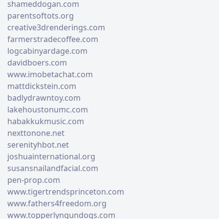
shameddogan.com
parentsoftots.org
creative3drenderings.com
farmerstradecoffee.com
logcabinyardage.com
davidboers.com
www.imobetachat.com
mattdickstein.com
badlydrawntoy.com
lakehoustonumc.com
habakkukmusic.com
nexttonone.net
serenityhbot.net
joshuainternational.org
susansnailandfacial.com
pen-prop.com
www.tigertrendsprinceton.com
www.fathers4freedom.org
www.topperlyngundogs.com