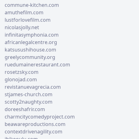
commune-kitchen.com
amuthefilm.com
lustforlovefilm.com
nicolasjolly.net
infinitasymphonia.com
africanlegalcentre.org
katsusushihouse.com
greelycommunity.org
ruedumainerestaurant.com
rosetzsky.com
glonojad.com
revistanuevagrecia.com
stjames-church.com
scotty2naughty.com
doreeshafrir.com
charmcitycomedyproject.com
beawareproductions.com
contextdrivenagility.com