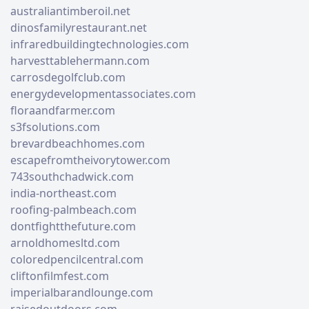
australiantimberoil.net
dinosfamilyrestaurant.net
infraredbuildingtechnologies.com
harvesttablehermann.com
carrosdegolfclub.com
energydevelopmentassociates.com
floraandfarmer.com
s3fsolutions.com
brevardbeachhomes.com
escapefromtheivorytower.com
743southchadwick.com
india-northeast.com
roofing-palmbeach.com
dontfightthefuture.com
arnoldhomesltd.com
coloredpencilcentral.com
cliftonfilmfest.com
imperialbarandlounge.com