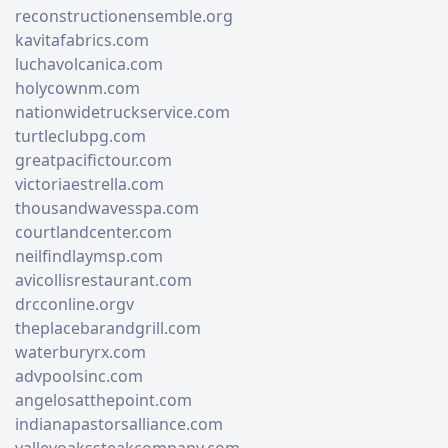
reconstructionensemble.org
kavitafabrics.com
luchavolcanica.com
holycownm.com
nationwidetruckservice.com
turtleclubpg.com
greatpacifictour.com
victoriaestrella.com
thousandwavesspa.com
courtlandcenter.com
neilfindlaymsp.com
avicollisrestaurant.com
drcconline.org
v
theplacebarandgrill.com
waterburyrx.com
advpoolsinc.com
angelosatthepoint.com
indianapastorsalliance.com