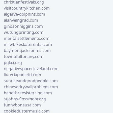
christianfestivals.org
visitcountrykitchen.com
algarve-dolphins.com
alanveingrad.com
ginosonhiggins.com
wutungprinting.com
maritalsettlements.com
milwbikeskaterental.com
baymontjacksonms.com
townofaltonany.com
pglax.org
negativespacecleveland.com
liuteriapaoletti.com
sunriseandgoodpeople.com
chinesedrywallproblem.com
bendthreesistersinn.com
stjohns-flossmoor.org
funnyboneusa.com
cookiedustermusic.com