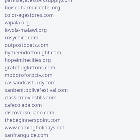
parksleylivestocksupply.com
boisedharmacenter.org
color-agestores.com
wipala.org
loyola-malawi.org
rosychicc.com
outpostboats.com
bytheendoftonight.com
hopeinthecities.org
gratefulgluttons.com
mobdroforpctv.com
cassandrasturdy.com
sanbenitoolivefestival.com
classicmoviestills.com
cafecolada.com
discoversoriano.com
thebeginnerspoint.com
www.comingholidays.net
sanfranguide.com