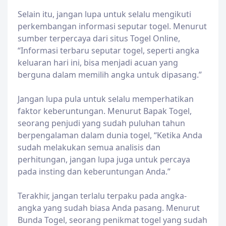
Selain itu, jangan lupa untuk selalu mengikuti
perkembangan informasi seputar togel. Menurut
sumber terpercaya dari situs Togel Online,
“Informasi terbaru seputar togel, seperti angka
keluaran hari ini, bisa menjadi acuan yang
berguna dalam memilih angka untuk dipasang.”
Jangan lupa pula untuk selalu memperhatikan
faktor keberuntungan. Menurut Bapak Togel,
seorang penjudi yang sudah puluhan tahun
berpengalaman dalam dunia togel, “Ketika Anda
sudah melakukan semua analisis dan
perhitungan, jangan lupa juga untuk percaya
pada insting dan keberuntungan Anda.”
Terakhir, jangan terlalu terpaku pada angka-
angka yang sudah biasa Anda pasang. Menurut
Bunda Togel, seorang penikmat togel yang sudah