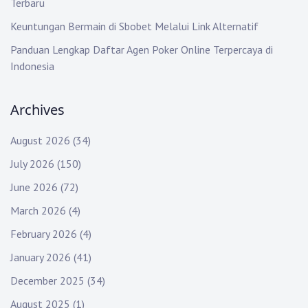
Terbaru
Keuntungan Bermain di Sbobet Melalui Link Alternatif
Panduan Lengkap Daftar Agen Poker Online Terpercaya di
Indonesia
Archives
August 2026
(34)
July 2026
(150)
June 2026
(72)
March 2026
(4)
February 2026
(4)
January 2026
(41)
December 2025
(34)
August 2025
(1)