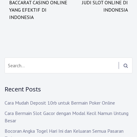
navigation
BACCARAT CASINO ONLINE
JUDI SLOT ONLINE DI
YANG EFEKTIF DI
INDONESIA
INDONESIA
Search:
Recent Posts
Cara Mudah Deposit 10rb untuk Bermain Poker Online
Cara Bermain Slot Gacor dengan Modal Kecil Namun Untung
Besar
Bocoran Angka Togel Hari Ini dan Keluaran Semua Pasaran