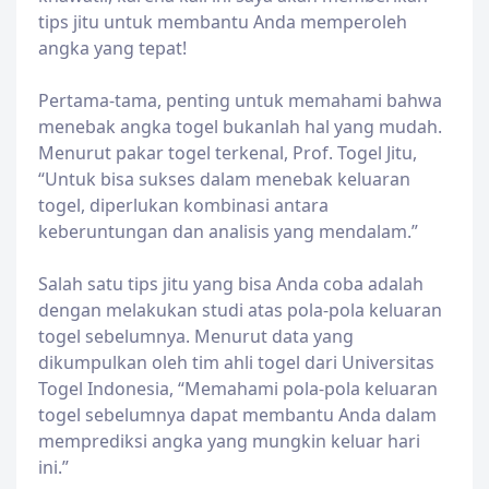
tips jitu untuk membantu Anda memperoleh
angka yang tepat!
Pertama-tama, penting untuk memahami bahwa
menebak angka togel bukanlah hal yang mudah.
Menurut pakar togel terkenal, Prof. Togel Jitu,
“Untuk bisa sukses dalam menebak keluaran
togel, diperlukan kombinasi antara
keberuntungan dan analisis yang mendalam.”
Salah satu tips jitu yang bisa Anda coba adalah
dengan melakukan studi atas pola-pola keluaran
togel sebelumnya. Menurut data yang
dikumpulkan oleh tim ahli togel dari Universitas
Togel Indonesia, “Memahami pola-pola keluaran
togel sebelumnya dapat membantu Anda dalam
memprediksi angka yang mungkin keluar hari
ini.”