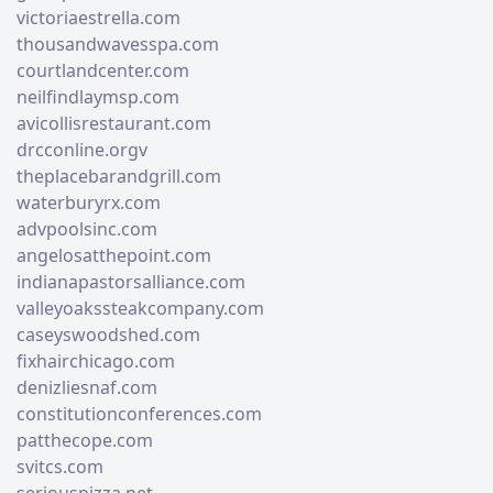
victoriaestrella.com
thousandwavesspa.com
courtlandcenter.com
neilfindlaymsp.com
avicollisrestaurant.com
drcconline.org
v
theplacebarandgrill.com
waterburyrx.com
advpoolsinc.com
angelosatthepoint.com
indianapastorsalliance.com
valleyoakssteakcompany.com
caseyswoodshed.com
fixhairchicago.com
denizliesnaf.com
constitutionconferences.com
patthecope.com
svitcs.com