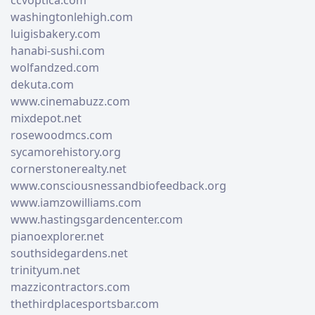
ccvoptica.com
washingtonlehigh.com
luigisbakery.com
hanabi-sushi.com
wolfandzed.com
dekuta.com
www.cinemabuzz.com
mixdepot.net
rosewoodmcs.com
sycamorehistory.org
cornerstonerealty.net
www.consciousnessandbiofeedback.org
www.iamzowilliams.com
www.hastingsgardencenter.com
pianoexplorer.net
southsidegardens.net
trinityum.net
mazzicontractors.com
thethirdplacesportsbar.com