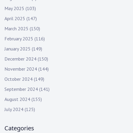
May 2025
(103)
April 2025
(147)
March 2025
(150)
February 2025
(116)
January 2025
(149)
December 2024
(150)
November 2024
(144)
October 2024
(149)
September 2024
(141)
August 2024
(155)
July 2024
(125)
Categories