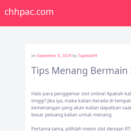
Skip
chhpac.com
to
content
on
September 8, 2024
by
TujuhJuli04
Tips Menang Bermain S
Halo para penggemar slot online! Apakah kal
tinggi? Jika iya, maka kalian berada di temp
kemenangan yang akan kalian dapatkan saat 
besar peluang kalian untuk menang.
Pertama-tama, pilihlah mesin slot dengan RTP