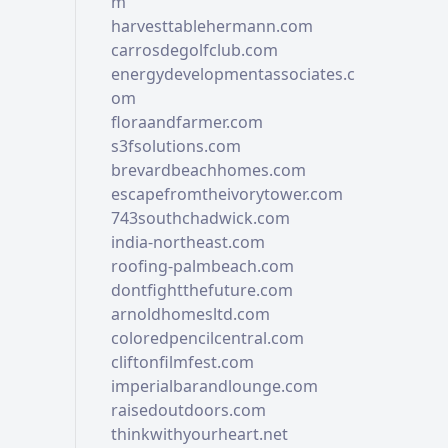
m
harvesttablehermann.com
carrosdegolfclub.com
energydevelopmentassociates.c
om
floraandfarmer.com
s3fsolutions.com
brevardbeachhomes.com
escapefromtheivorytower.com
743southchadwick.com
india-northeast.com
roofing-palmbeach.com
dontfightthefuture.com
arnoldhomesltd.com
coloredpencilcentral.com
cliftonfilmfest.com
imperialbarandlounge.com
raisedoutdoors.com
thinkwithyourheart.net