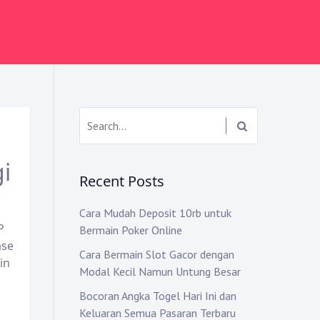
Search:
i
Recent Posts
Cara Mudah Deposit 10rb untuk
P
Bermain Poker Online
ase
Cara Bermain Slot Gacor dengan
in
Modal Kecil Namun Untung Besar
Bocoran Angka Togel Hari Ini dan
Keluaran Semua Pasaran Terbaru