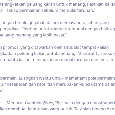
 meningkatkan peluang kalian untuk menang. Pastikan kalia
ari setiap permainan sebelum memulai taruhan.”
ak. Jangan terlalu gegabah dalam memasang taruhan yang
 perjudian, “Penting untuk mengatur modal dengan baik ag
 peluang menang yang lebih besar.”
promosi yang ditawarkan oleh situs slot tempat kalian
gkatkan peluang kalian untuk menang. Menurut Casino.or
embantu kalian meningkatkan modal taruhan dan meraih
lam bermain. Luangkan waktu untuk memahami pola permain
10, “Kesabaran dan ketelitian merupakan kunci utama dala
.”
si. Menurut GamblingSites, “Bermain dengan emosi sepert
lian membuat keputusan yang buruk. Tetaplah tenang dan