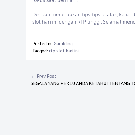
fokus saat bermain.”
Dengan menerapkan tips-tips di atas, kalia
slot hari ini dengan RTP tinggi. Selamat me
Posted in:
Gambling
Tagged:
rtp slot hari ini
Post
← Prev Post
SEGALA YANG PERLU ANDA KETAHUI TENTANG T
navigation