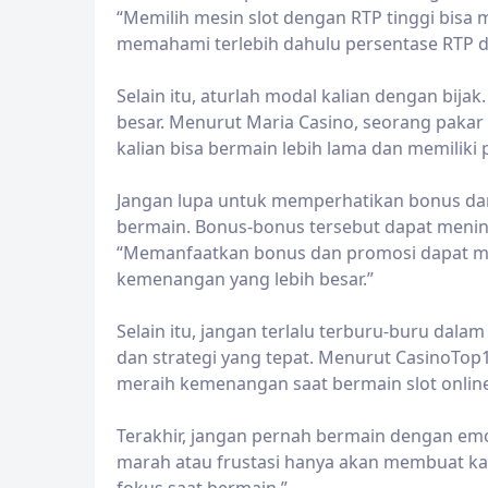
“Memilih mesin slot dengan RTP tinggi bisa
memahami terlebih dahulu persentase RTP d
Selain itu, aturlah modal kalian dengan bij
besar. Menurut Maria Casino, seorang pakar
kalian bisa bermain lebih lama dan memiliki
Jangan lupa untuk memperhatikan bonus dan 
bermain. Bonus-bonus tersebut dapat menin
“Memanfaatkan bonus dan promosi dapat m
kemenangan yang lebih besar.”
Selain itu, jangan terlalu terburu-buru da
dan strategi yang tepat. Menurut CasinoTop
meraih kemenangan saat bermain slot online
Terakhir, jangan pernah bermain dengan emo
marah atau frustasi hanya akan membuat ka