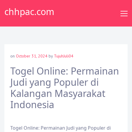
Skip
chhpac.com
to
content
on
October 31, 2024
by
TujuhJuli04
Togel Online: Permainan
Judi yang Populer di
Kalangan Masyarakat
Indonesia
Togel Online: Permainan Judi yang Populer di