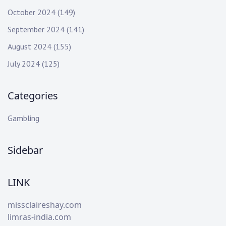
October 2024
(149)
September 2024
(141)
August 2024
(155)
July 2024
(125)
Categories
Gambling
Sidebar
LINK
missclaireshay.com
limras-india.com