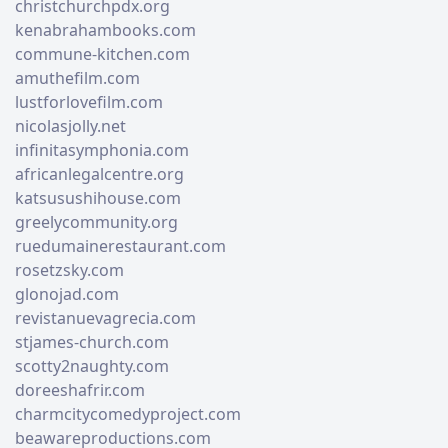
christchurchpdx.org
kenabrahambooks.com
commune-kitchen.com
amuthefilm.com
lustforlovefilm.com
nicolasjolly.net
infinitasymphonia.com
africanlegalcentre.org
katsusushihouse.com
greelycommunity.org
ruedumainerestaurant.com
rosetzsky.com
glonojad.com
revistanuevagrecia.com
stjames-church.com
scotty2naughty.com
doreeshafrir.com
charmcitycomedyproject.com
beawareproductions.com