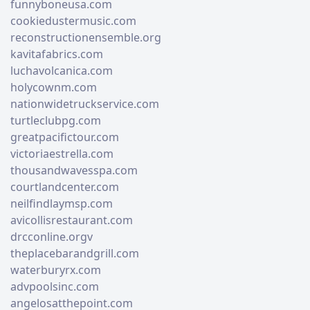
funnyboneusa.com
cookiedustermusic.com
reconstructionensemble.org
kavitafabrics.com
luchavolcanica.com
holycownm.com
nationwidetruckservice.com
turtleclubpg.com
greatpacifictour.com
victoriaestrella.com
thousandwavesspa.com
courtlandcenter.com
neilfindlaymsp.com
avicollisrestaurant.com
drcconline.org
v
theplacebarandgrill.com
waterburyrx.com
advpoolsinc.com
angelosatthepoint.com