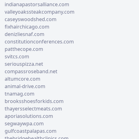
indianapastorsalliance.com
valleyoakssteakcompany.com
caseyswoodshed.com
fixhairchicago.com
denizliesnaf.com
constitutionconferences.com
patthecope.com
svitcs.com
seriouspizza.net
compassroseband.net
altumcore.com
animal-drive.com
tnamag.com
brooksshoesforkids.com
thayersselectmeats.com
aporiasolutions.com
segwaywpa.com
gulfcoastpalapas.com
thebridgehealthclinics.com