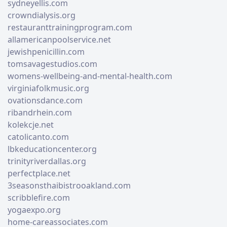
sydneyellis.com
crowndialysis.org
restauranttrainingprogram.com
allamericanpoolservice.net
jewishpenicillin.com
tomsavagestudios.com
womens-wellbeing-and-mental-health.com
virginiafolkmusic.org
ovationsdance.com
ribandrhein.com
kolekcje.net
catolicanto.com
lbkeducationcenter.org
trinityriverdallas.org
perfectplace.net
3seasonsthaibistrooakland.com
scribblefire.com
yogaexpo.org
home-careassociates.com