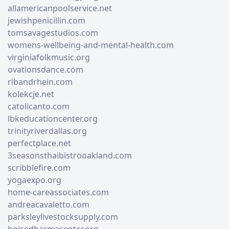
allamericanpoolservice.net
jewishpenicillin.com
tomsavagestudios.com
womens-wellbeing-and-mental-health.com
virginiafolkmusic.org
ovationsdance.com
ribandrhein.com
kolekcje.net
catolicanto.com
lbkeducationcenter.org
trinityriverdallas.org
perfectplace.net
3seasonsthaibistrooakland.com
scribblefire.com
yogaexpo.org
home-careassociates.com
andreacavaletto.com
parksleylivestocksupply.com