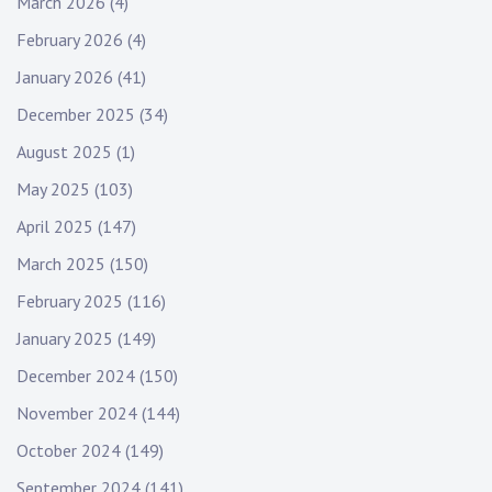
March 2026
(4)
February 2026
(4)
January 2026
(41)
December 2025
(34)
August 2025
(1)
May 2025
(103)
April 2025
(147)
March 2025
(150)
February 2025
(116)
January 2025
(149)
December 2024
(150)
November 2024
(144)
October 2024
(149)
September 2024
(141)