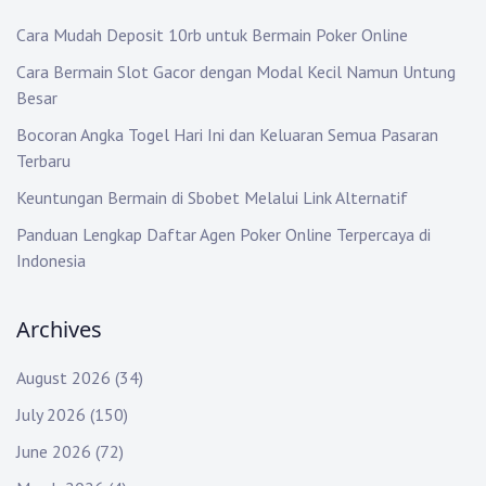
Cara Mudah Deposit 10rb untuk Bermain Poker Online
Cara Bermain Slot Gacor dengan Modal Kecil Namun Untung
Besar
Bocoran Angka Togel Hari Ini dan Keluaran Semua Pasaran
Terbaru
Keuntungan Bermain di Sbobet Melalui Link Alternatif
Panduan Lengkap Daftar Agen Poker Online Terpercaya di
Indonesia
Archives
August 2026
(34)
July 2026
(150)
June 2026
(72)