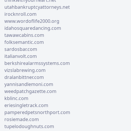
thinkwithyourheart.net
utahbankruptcyattorneys.net
irocknroll.com
www.wordoflife2000.org
idahosquaredancing.com
tawawcabins.com
folksemantic.com
sardosbar.com
italianvolt.com
berkshirealarmssystems.com
vizslabrewing.com
dralanbittner.com
yannisandlemoni.com
weedpatchgazette.com
kblinc.com
eriesingletrack.com
pamperedpetsnorthport.com
rosiemade.com
tupelodoughnuts.com