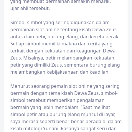
yang membuat permainan semakin menarik,”
ujar ahli tersebut.
Simbol-simbol yang sering digunakan dalam
permainan slot online tentang kisah Dewa Zeus
antara lain petir, burung elang, dan kereta perak.
Setiap simbol memiliki makna dan cerita yang
terkait dengan kekuatan dan keagungan Dewa
Zeus. Misalnya, petir melambangkan kekuatan
petir yang dimiliki Zeus, sementara burung elang
melambangkan kebijaksanaan dan keadilan.
Menurut seorang pemain slot online yang sering
bermain dengan tema kisah Dewa Zeus, simbol-
simbol tersebut memberikan pengalaman
bermain yang lebih mendalam. “Saat melihat
simbol petir atau burung elang muncul di layar,
saya merasa seperti benar-benar berada di dalam
kisah mitologi Yunani. Rasanya sangat seru dan