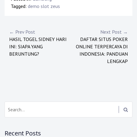
Tagged:
demo slot zeus
Post
← Prev Post
Next Post →
HASIL TOGEL SIDNEY HARI
DAFTAR SITUS POKER
navigation
INI: SIAPA YANG
ONLINE TERPERCAYA DI
BERUNTUNG?
INDONESIA: PANDUAN
LENGKAP
Search:
Recent Posts