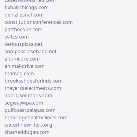
caseyswoodshed.com
fixhairchicago.com
denizliesnaf.com
constitutionconferences.com
patthecope.com
svitcs.com
seriouspizza.net
compassroseband.net
altumcore.com
animal-drive.com
tnamag.com
brooksshoesforkids.com
thayersselectmeats.com
aporiasolutions.com
segwaywpa.com
gulfcoastpalapas.com
thebridgehealthclinics.com
waterlinewriters.org
shameddogan.com