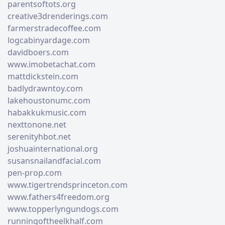
parentsoftots.org
creative3drenderings.com
farmerstradecoffee.com
logcabinyardage.com
davidboers.com
www.imobetachat.com
mattdickstein.com
badlydrawntoy.com
lakehoustonumc.com
habakkukmusic.com
nexttonone.net
serenityhbot.net
joshuainternational.org
susansnailandfacial.com
pen-prop.com
www.tigertrendsprinceton.com
www.fathers4freedom.org
www.topperlyngundogs.com
runningoftheelkhalf.com